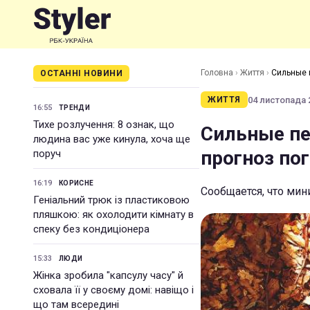
Головна
›
Життя
›
Сильные 
ОСТАННІ НОВИНИ
04 листопада 2
ЖИТТЯ
16:55
ТРЕНДИ
Тихе розлучення: 8 ознак, що
Сильные пе
людина вас уже кинула, хоча ще
прогноз по
поруч
16:19
КОРИСНЕ
Сообщается, что мин
Геніальний трюк із пластиковою
пляшкою: як охолодити кімнату в
спеку без кондиціонера
15:33
ЛЮДИ
Жінка зробила "капсулу часу" й
сховала її у своєму домі: навіщо і
що там всередині