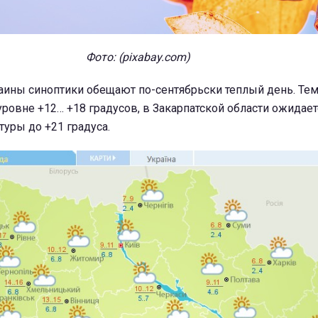
Фото: (pixabay.com)
раины синоптики обещают по-сентябрьски теплый день. Те
уровне +12… +18 градусов, в Закарпатской области ожидает
уры до +21 градуса.