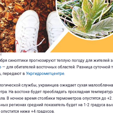
а)
ября синоптики прогнозируют теплую погоду для жителей 
ю
— для обитателей восточных областей. Разница суточной
в, передают в
Укргидрометцентре
.
огической службы, украинцев ожидает сухая малооблачна
ра. На востоке будет преобладать прохладная температур
пла. В ночное время столбики термометров опустятся до +2
ьных регионах средний показатель будет на 1-2 градуса вы
опустится ниже +4 градусов.