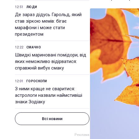
12:51
ЛЮДИ
Де зараз дідусь Гарольд, який
став зіркою мемів: бігає
марафони і може стати
президентом
12:22
СМАЧНО
Швидкі мариновані помідори, від
яких неможливо відірватися:
справжній вибух смаку
12:01
ГОРОСКОПИ
З ними краще не сваритися:
астрологи назвали наймстивіші
знаки Зодіаку
Всі новини