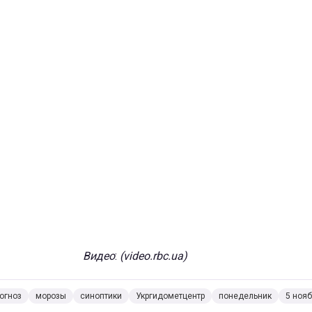
Видео
:
(
video.rbc.ua
)
огноз
морозы
синоптики
Укргидометцентр
понедельник
5 ноя