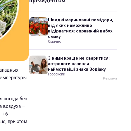
президентом
Швидкі мариновані помідори,
від яких неможливо
відірватися: справжній вибух
смаку
Смачно
З ними краще не сваритися:
астрологи назвали
наймстивіші знаки Зодіаку
западных
Гороскопи
 температуры
я погода без
а воздуха —
… +6
ше, при этом