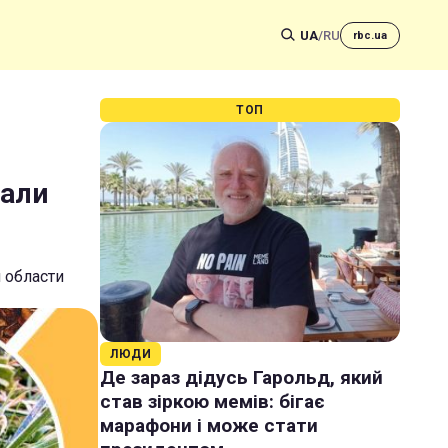
UA
/
RU
rbc.ua
ТОП
дали
 области
ЛЮДИ
Де зараз дідусь Гарольд, який
став зіркою мемів: бігає
марафони і може стати