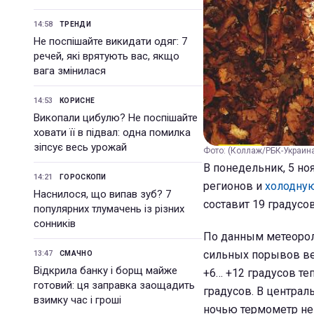
14:58
ТРЕНДИ
Не поспішайте викидати одяг: 7
речей, які врятують вас, якщо
вага змінилася
14:53
КОРИСНЕ
Викопали цибулю? Не поспішайте
ховати її в підвал: одна помилка
зіпсує весь урожай
Фото: (Коллаж/РБК-Украин
В понедельник, 5 но
14:21
ГОРОСКОПИ
регионов и
холодну
Наснилося, що випав зуб? 7
составит 19 градусо
популярних тлумачень із різних
сонників
По данным метеорол
сильных порывов вет
13:47
СМАЧНО
Відкрила банку і борщ майже
+6… +12 градусов те
готовий: ця заправка заощадить
градусов. В централ
взимку час і гроші
ночью термометр не 