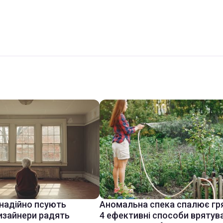
знадійно псують
Аномальна спека спалює гр
дизайнери радять
4 ефективні способи врятув