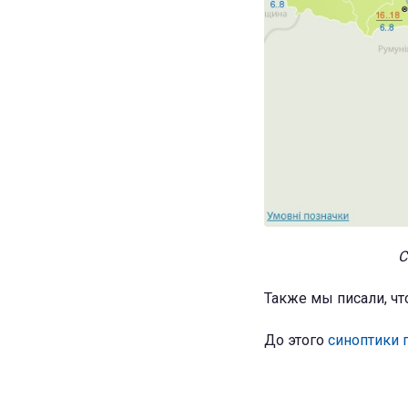
С
Также мы писали, ч
До этого
синоптики 