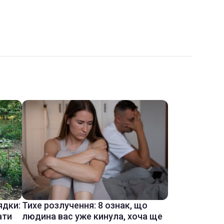
ядки:
Тихе розлучення: 8 ознак, що
ати
людина вас уже кинула, хоча ще