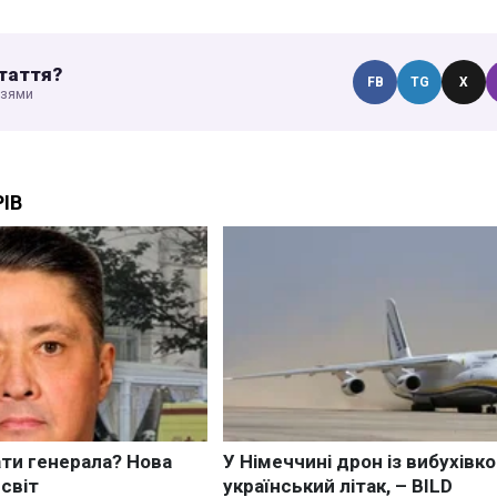
таття?
FB
TG
X
узями