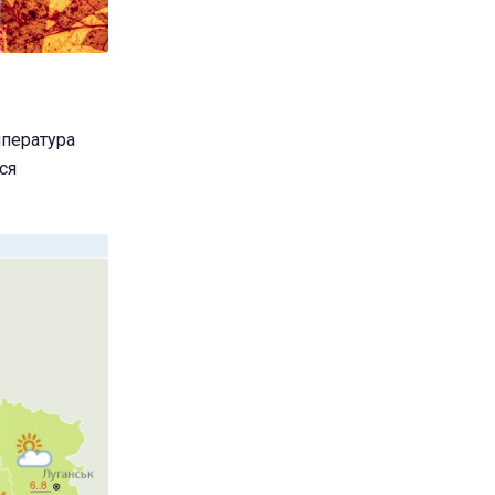
мпература
ся