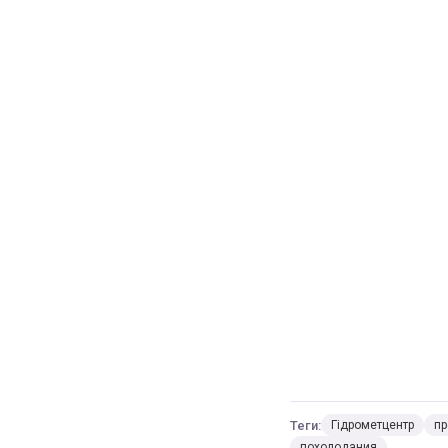
Теги:
Гідрометцентр
пр
похолодания