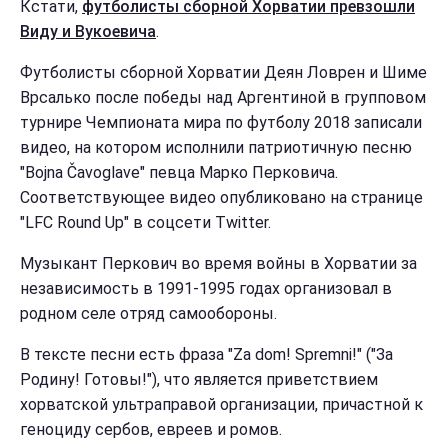
Кстати,
футболисты сборной Хорватии превзошли
Виду и Вукоевича
.
Футболисты сборной Хорватии Деян Ловрен и Шиме
Врсалько после победы над Аргентиной в групповом
турнире Чемпионата мира по футболу 2018 записали
видео, на котором исполнили патриотичную песню
"Bojna Čavoglave" певца Марко Перковича.
Соответствующее видео опубликовано на странице
"LFC Round Up‏" в соцсети Twitter.
Музыкант Перкович во время войны в Хорватии за
независимость в 1991-1995 годах организовал в
родном селе отряд самообороны.
В тексте песни есть фраза "Za dom! Spremni!" ("За
Родину! Готовы!"), что является приветствием
хорватской ультраправой организации, причастной к
геноциду сербов, евреев и ромов.