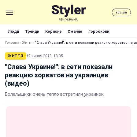
rbc.ua
Люди
Тренди
Корисне
Смачно
Гороскопи
Головна
›
Життя
›
"Слава Украине!": в сети показали реакцию хорватов на у
ЖИТТЯ
12 липня 2018, 18:05
"Слава Украине!": в сети показали
реакцию хорватов на украинцев
(видео)
Болельщики очень тепло встретили украинок