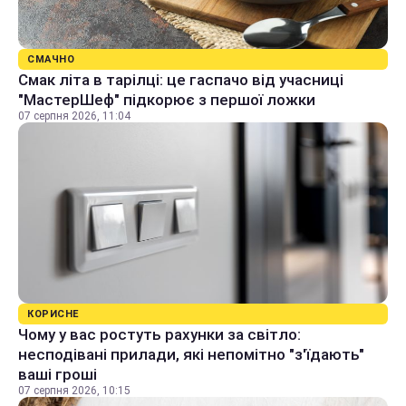
СМАЧНО
Смак літа в тарілці: це гаспачо від учасниці
"МастерШеф" підкорює з першої ложки
07 серпня 2026, 11:04
КОРИСНЕ
Чому у вас ростуть рахунки за світло:
несподівані прилади, які непомітно "з'їдають"
ваші гроші
07 серпня 2026, 10:15