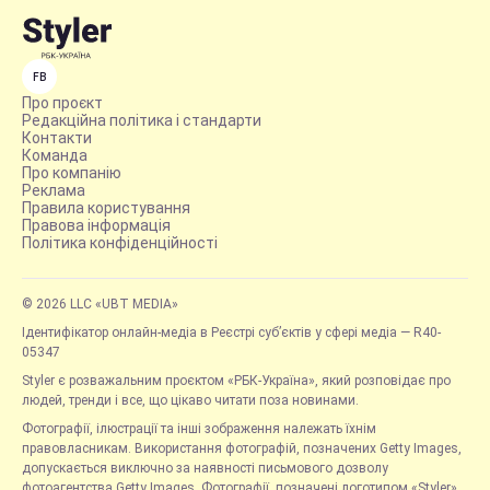
FB
Про проєкт
Редакційна політика і стандарти
Контакти
Команда
Про компанію
Реклама
Правила користування
Правова інформація
Політика конфіденційності
© 2026 LLC «UBT MEDIA»
Ідентифікатор онлайн-медіа в Реєстрі суб’єктів у сфері медіа — R40-
05347
Styler є розважальним проєктом «РБК-Україна», який розповідає про
людей, тренди і все, що цікаво читати поза новинами.
Фотографії, ілюстрації та інші зображення належать їхнім
правовласникам. Використання фотографій, позначених Getty Images,
допускається виключно за наявності письмового дозволу
фотоагентства Getty Images. Фотографії, позначені логотипом «Styler»