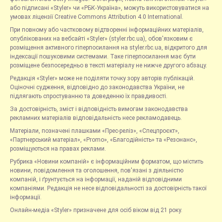
або підписані «Styler» чи «РБК-Україна», можуть використовуватися на
умовах ліцензії Creative Commons Attribution 4.0 International.
При повному або частковому відтворенні інформаційних матеріалів,
опублікованих на вебсайті «Styler» (styler.rbc.ua), обов'язковим є
розміщення активного гіперпосилання на styler.rbc.ua, відкритого для
індексації пошуковими системами. Таке гіперпосилання має бути
розміщене безпосередньо в тексті матеріалу не нижче другого абзацу.
Редакція «Styler» може не поділяти точку зору авторів публікацій.
Оціночні судження, відповідно до законодавства України, не
підлягають спростуванню та доведенню їх правдивості.
За достовірність, зміст і відповідність вимогам законодавства
рекламних матеріалів відповідальність несе рекламодавець.
Матеріали, позначені плашками «Прес-реліз», «Спецпроєкт»,
«Партнерський матеріал», «Promo», «Благодійність» та «Резонанс»,
розміщуються на правах реклами.
Рубрика «Новини компаній» є інформаційним форматом, що містить
новини, повідомлення та оголошення, пов'язані з діяльністю
компаній, і ґрунтується на інформації, наданій відповідними
компаніями. Редакція не несе відповідальності за достовірність такої
інформації.
Онлайн-медіа «Styler» призначене для осіб віком від 21 року.