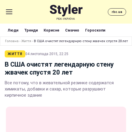
rbc.ua
Люди
Тренди
Корисне
Смачно
Гороскопи
Головна
›
Життя
›
В США очистят легендарную стену жвачек спустя 20 лет
ЖИТТЯ
04 листопада 2015, 22:25
В США очистят легендарную стену
жвачек спустя 20 лет
Все потому, что в жевательной резинке содержатся
химикаты, добавки и сахар, которые разрушают
кирпичное здание