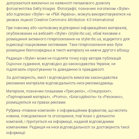
допускається виключно за наявності письмового дозволу
фотоагентства Getty Images. Фотографії, позначені логотипом «Styler»
або підписані «Styler» чи «РБК-Україна», можуть використовуватися на
умовах ліцензії Creative Commons Attribution 4.0 International.
При повному або частковому відтворенні інформаційних матеріалів,
опублікованих на вебсайті «Styler» (styler.rbc.ua), обов'язковим є
розміщення активного гіперпосилання на styler.rbc.ua, відкритого для
індексації пошуковими системами. Таке гіперпосилання має бути
розміщене безпосередньо в тексті матеріалу не нижче другого абзацу.
Редакція «Styler» може не поділяти точку зору авторів публікацій.
Оціночні судження, відповідно до законодавства України, не
підлягають спростуванню та доведенню їх правдивості.
За достовірність, зміст і відповідність вимогам законодавства
рекламних матеріалів відповідальність несе рекламодавець.
Матеріали, позначені плашками «Прес-реліз», «Спецпроєкт»,
«Партнерський матеріал», «Promo», «Благодійність» та «Резонанс»,
розміщуються на правах реклами.
Рубрика «Новини компаній» є інформаційним форматом, що містить
новини, повідомлення та оголошення, пов'язані з діяльністю
компаній, і ґрунтується на інформації, наданій відповідними
компаніями. Редакція не несе відповідальності за достовірність такої
інформації.