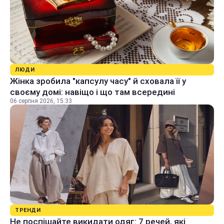
ЛЮДИ
Жінка зробила "капсулу часу" й сховала її у
своєму домі: навіщо і що там всередині
06 серпня 2026, 15:33
ТРЕНДИ
Не поспішайте викидати одяг: 7 речей, які