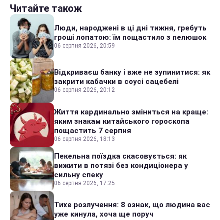
Читайте також
Люди, народжені в ці дні тижня, гребуть
гроші лопатою: їм пощастило з пелюшок
06 серпня 2026, 20:59
Відкриваєш банку і вже не зупинитися: як
закрити кабачки в соусі сацебелі
06 серпня 2026, 20:12
Життя кардинально зміниться на краще:
яким знакам китайського гороскопа
пощастить 7 серпня
06 серпня 2026, 18:13
Пекельна поїздка скасовується: як
вижити в потязі без кондиціонера у
сильну спеку
06 серпня 2026, 17:25
Тихе розлучення: 8 ознак, що людина вас
уже кинула, хоча ще поруч