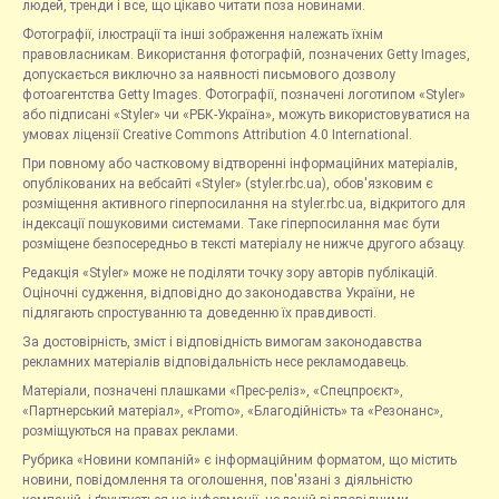
людей, тренди і все, що цікаво читати поза новинами.
Фотографії, ілюстрації та інші зображення належать їхнім
правовласникам. Використання фотографій, позначених Getty Images,
допускається виключно за наявності письмового дозволу
фотоагентства Getty Images. Фотографії, позначені логотипом «Styler»
або підписані «Styler» чи «РБК-Україна», можуть використовуватися на
умовах ліцензії Creative Commons Attribution 4.0 International.
При повному або частковому відтворенні інформаційних матеріалів,
опублікованих на вебсайті «Styler» (styler.rbc.ua), обов'язковим є
розміщення активного гіперпосилання на styler.rbc.ua, відкритого для
індексації пошуковими системами. Таке гіперпосилання має бути
розміщене безпосередньо в тексті матеріалу не нижче другого абзацу.
Редакція «Styler» може не поділяти точку зору авторів публікацій.
Оціночні судження, відповідно до законодавства України, не
підлягають спростуванню та доведенню їх правдивості.
За достовірність, зміст і відповідність вимогам законодавства
рекламних матеріалів відповідальність несе рекламодавець.
Матеріали, позначені плашками «Прес-реліз», «Спецпроєкт»,
«Партнерський матеріал», «Promo», «Благодійність» та «Резонанс»,
розміщуються на правах реклами.
Рубрика «Новини компаній» є інформаційним форматом, що містить
новини, повідомлення та оголошення, пов'язані з діяльністю