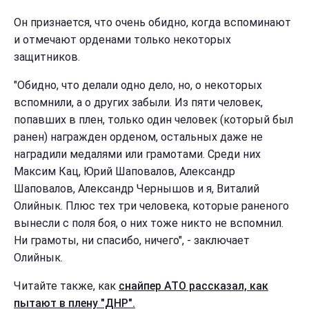
Он признается, что очень обидно, когда вспоминают
и отмечают орденами только некоторых
защитников.
"Обидно, что делали одно дело, но, о некоторых
вспомнили, а о других забыли. Из пяти человек,
попавших в плен, только один человек (который был
ранен) награжден орденом, остальных даже не
наградили медалями или грамотами. Среди них
Максим Кац, Юрий Шаповалов, Александр
Шаповалов, Александр Чернышов и я, Виталий
Олийнык. Плюс тех три человека, которые раненого
вынесли с поля боя, о них тоже никто не вспомнил.
Ни грамоты, ни спасибо, ничего", - заключает
Олийнык.
Читайте также, как
снайпер АТО рассказал, как
пытают в плену "ДНР".