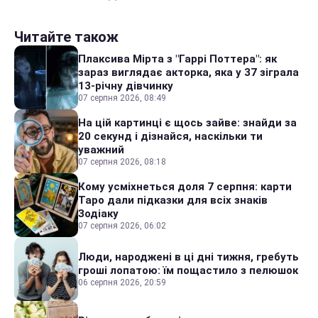
Читайте також
Плаксива Мірта з "Гаррі Поттера": як
зараз виглядає акторка, яка у 37 зіграла
13-річну дівчинку
07 серпня 2026, 08:49
На цій картинці є щось зайве: знайди за
20 секунд і дізнайся, наскільки ти
уважний
07 серпня 2026, 08:18
Кому усміхнеться доля 7 серпня: карти
Таро дали підказки для всіх знаків
Зодіаку
07 серпня 2026, 06:02
Люди, народжені в ці дні тижня, гребуть
гроші лопатою: їм пощастило з пелюшок
06 серпня 2026, 20:59