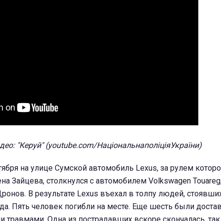
део: "Керуй" (youtube.com/НаціональнаполіціяУкраїни)
тября на улице Сумской автомобиль Lexus, за рулем которо
ена Зайцева, столкнулся с автомобилем Volkswagen Touare
ронов. В результате Lexus въехал в толпу людей, стоявших
а. Пять человек погибли на месте. Еще шесть были доста
 травмами. Одна из пострадавших вскоре скончалась, так 