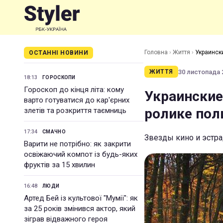
Головна
›
Життя
›
Украинск
ОСТАННІ НОВИНИ
30 листопада 2
ЖИТТЯ
18:13
ГОРОСКОПИ
Гороскоп до кінця літа: кому
Украинские
варто готуватися до кар'єрних
ролике пол
злетів та розкриття таємниць
17:34
СМАЧНО
Звезды кино и эстр
Варити не потрібно: як закрити
освіжаючий компот із будь-яких
фруктів за 15 хвилин
16:48
ЛЮДИ
Артед Бей із культової "Мумії": як
за 25 років змінився актор, який
зіграв відважного героя