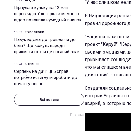
14:22
ЛЮДИ
"У нас слишком вели
Пірнула в кульку на 12 млн
переглядів: блогерка з мемного
В Нацполиции решил
відео пояснила кумедний вчинок
правил дорожного д
13:57
ГОРОСКОПИ
"Национальная полиц
Павук вдома до грошей чи до
проект "Керуй". "Ке
біди? Що кажуть народні
прикмети і коли це поганий знак
своими эмоциями, д
призывает: соблюдат
13:24
КОРИСНЕ
что мы слишком вел
Серпень на дачі: ці 5 справ
движения", - сказан
потрібно встигнути зробити до
початку осені
Создатели социально
истории Украины по
Всі новини
аварий, в которых п