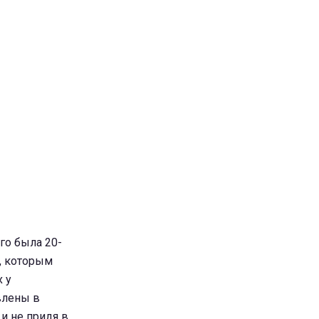
го была 20-
g, которым
 у
влены в
и не придя в