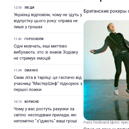
12:30
ЛЮДИ
Британские рокеры с
Українці відповіли, чому не їдуть у
відпустку цього року: справа не
лише у грошах
11:43
ГОРОСКОПИ
Одні мовчать, інші миттєво
вибухають: хто зі знаків Зодіаку
не стримує емоцій
11:04
СМАЧНО
Смак літа в тарілці: це гаспачо від
учасниці "МастерШеф" підкорює з
першої ложки
10:15
КОРИСНЕ
Чому у вас ростуть рахунки за
світло: несподівані прилади, які
непомітно "з'їдають" ваші гроші
Franz Ferdinand (фото: пре