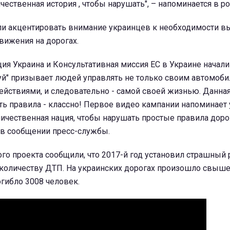
чественная история , чтобы нарушать", – напоминается в ро
и акцентировать внимание украинцев к необходимости в
вижения на дорогах.
ия Украина и Консультативная миссия ЕС в Украине начал
руй" призывает людей управлять не только своим автомоби
ействиями, и следовательно - самой своей жизнью. Данна
ь правила - классно! Первое видео кампании напоминает 
ичественная нация, чтобы нарушать простые правила дор
ов сообщении пресс-службы.
го проекта сообщили, что 2017-й год установил страшный 
 количеству ДТП. На украинских дорогах произошло свыше
огибло 3008 человек.