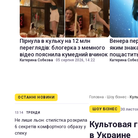
Пірнула в кульку на 12 млн
Венера пер
переглядів: блогерка з мемного
яким знак
відео пояснила кумедний вчинок
пощастить
Катерина Собкова
·
05 серпня 2026, 14:22
Катерина Собк
Головна
›
Шоу бізнес
›
Куль
ОСТАННІ НОВИНИ
30 листоп
ШОУ БІЗНЕС
13:14
ТРЕНДИ
Не лише льон: стилістка розкрила
Культовая 
6 секретів комфортного образу у
в Украине
спеку