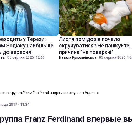
еходить у Терези:
Листя помідорів почало
ам Зодіаку найбільше
скручуватися? Не панікуйте,
 до вересня
причина "на поверхні"
ова
·
05 серпня 2026, 12:00
Наталя Крижанівська
·
05 серпня 2026, 10
товая группа Franz Ferdinand впервые выступит в Украине
ада 2017 · 11:34
группа Franz Ferdinand впервые в