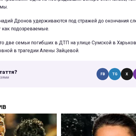
омы.
ннадий Дронов удерживаются под стражей до окончания сл
у как подозреваемые.
что две семьи погибших в ДТП на улице Сумской в Харько
овной в трагедии Алены Зайцевой.
таття?
FB
TG
X
узями