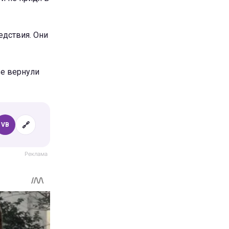
едствия. Они
ве вернули
🔗
VB