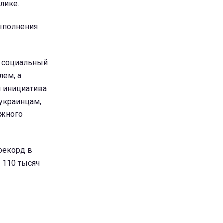
лике.
ыполнения
и социальный
лем, а
я инициатива
украинцам,
ожного
рекорд в
 110 тысяч