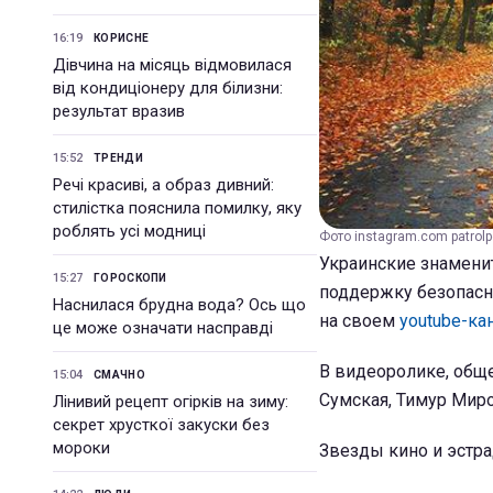
16:19
КОРИСНЕ
Дівчина на місяць відмовилася
від кондиціонеру для білизни:
результат вразив
15:52
ТРЕНДИ
Речі красиві, а образ дивний:
стилістка пояснила помилку, яку
роблять усі модниці
Фото instagram.com patrolp
Украинские знамени
15:27
ГОРОСКОПИ
поддержку безопасн
Наснилася брудна вода? Ось що
на своем
youtube-ка
це може означати насправді
В видеоролике, обще
15:04
СМАЧНО
Сумская, Тимур Мир
Лінивий рецепт огірків на зиму:
секрет хрусткої закуски без
мороки
Звезды кино и эстра