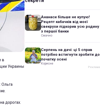
секрети
Ананаси більше не купую!
Рецепт кабачків від моєї
свекрухи підкорив усю родину
з першої банки
Смачно
Серпень на дачі: ці 5 справ
потрібно встигнути зробити до
початку осені
и в
Корисне
иции Украины
: Ольга
ие.
на дорогах.