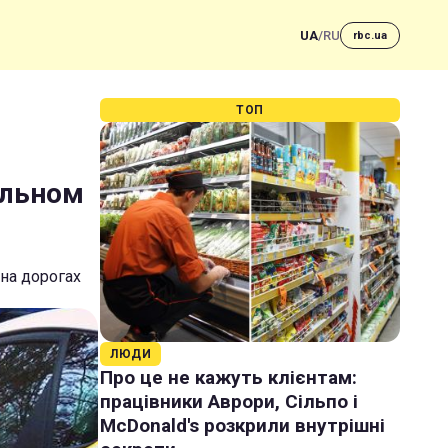
UA
/
RU
rbc.ua
ТОП
ельном
на дорогах
ЛЮДИ
Про це не кажуть клієнтам:
працівники Аврори, Сільпо і
McDonald's розкрили внутрішні