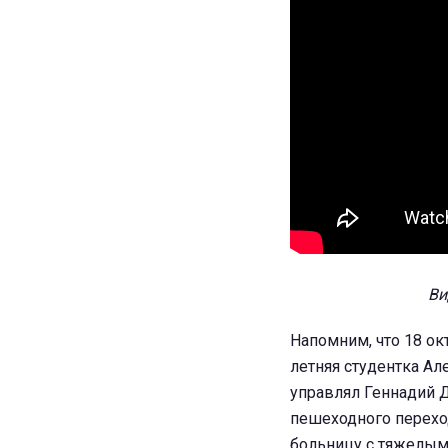
Ви
Напомним, что 18 ок
летняя студентка Ал
управлял Геннадий Д
пешеходного переход
больницу с тяжелыми