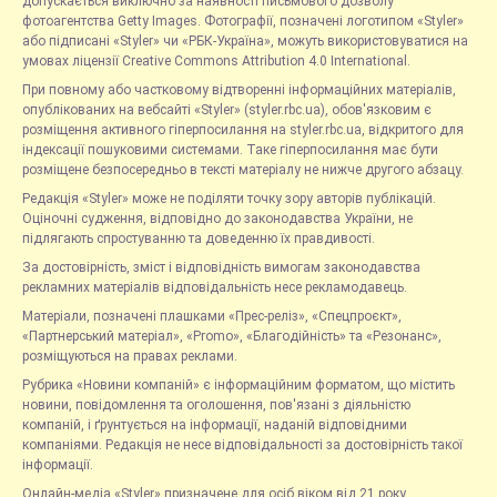
допускається виключно за наявності письмового дозволу
фотоагентства Getty Images. Фотографії, позначені логотипом «Styler»
або підписані «Styler» чи «РБК-Україна», можуть використовуватися на
умовах ліцензії Creative Commons Attribution 4.0 International.
При повному або частковому відтворенні інформаційних матеріалів,
опублікованих на вебсайті «Styler» (styler.rbc.ua), обов'язковим є
розміщення активного гіперпосилання на styler.rbc.ua, відкритого для
індексації пошуковими системами. Таке гіперпосилання має бути
розміщене безпосередньо в тексті матеріалу не нижче другого абзацу.
Редакція «Styler» може не поділяти точку зору авторів публікацій.
Оціночні судження, відповідно до законодавства України, не
підлягають спростуванню та доведенню їх правдивості.
За достовірність, зміст і відповідність вимогам законодавства
рекламних матеріалів відповідальність несе рекламодавець.
Матеріали, позначені плашками «Прес-реліз», «Спецпроєкт»,
«Партнерський матеріал», «Promo», «Благодійність» та «Резонанс»,
розміщуються на правах реклами.
Рубрика «Новини компаній» є інформаційним форматом, що містить
новини, повідомлення та оголошення, пов'язані з діяльністю
компаній, і ґрунтується на інформації, наданій відповідними
компаніями. Редакція не несе відповідальності за достовірність такої
інформації.
Онлайн-медіа «Styler» призначене для осіб віком від 21 року.