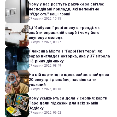
Чому у вас ростуть рахунки за світло:
несподівані прилади, які непомітно
"з'їдають" ваші гроші
07 серпня 2026, 10:15
Ці "бабусині" речі знову в тренді: як
знайти справжній скарб і чому його
скуповує молодь
07 серпня 2026, 09:27
Плаксива Мірта з "Гаррі Поттера": як
зараз виглядає акторка, яка у 37 зіграла
13-річну дівчинку
07 серпня 2026, 08:49
На цій картинці є щось зайве: знайди за
20 секунд і дізнайся, наскільки ти
уважний
07 серпня 2026, 08:18
Кому усміхнеться доля 7 серпня: карти
Таро дали підказки для всіх знаків
Зодіаку
07 серпня 2026, 06:02