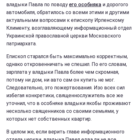
владыки Павла по поводу
его особняка
и дорогого
автомобиля, обратилось со всеми этими и другими
актуальными вопросами к епископу Ирпенскому
Клименту, возглавляющему информационный отдел
Украинской православной церкви Московского
патриархата.
Епископ старался быть максимально корректным,
однако откровенничать не спешил. По его словам,
зарплата у владыки Павла более чем скромная,
потому ни дом, ни авто сам он
купить
не мог.
Следовательно, это пожертвования. Изо всех сил
избегая конкретики, священнослужитель все же
уточнил, что в особняке владыки якобы проживают
несколько священников со своими семьями, у
которых нет собственных квартир.
В целом же, если верить главе информационного
отдела церкви, владыка Павел едва ли не все