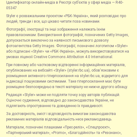
Ідентифікатор онлайн-медіа в Реєстрі суб’єктів у сфері медіа — R40-
05347
Styler є розважальним проєктом «РБК-Україна», який розповідає про
людей, тренди і все, що цікаво читати поза новинами.
Фотографії, ілюстрації та інші зображення належать їхнім
правовласникам. Використання фотографій, позначених Getty Images,
допускається виключно за наявності письмового дозволу
фотоагентства Getty Images. Фотографії, позначені логотипом «Styler»
або підписані «Styler» чи «РБК-Україна», можуть використовуватися на
умовах ліцензії Creative Commons Attribution 4.0 International.
При повному або частковому відтворенні інформаційних матеріалів,
опублікованих на вебсайті «Styler» (styler.rbc.ua), обов'язковим є
розміщення активного гіперпосилання на styler.rbc.ua, відкритого для
індексації пошуковими системами. Таке гіперпосилання має бути
розміщене безпосередньо в тексті матеріалу не нижче другого абзацу.
Редакція «Styler» може не поділяти точку зору авторів публікацій.
Оціночні судження, відповідно до законодавства України, не
підлягають спростуванню та доведенню їх правдивості.
За достовірність, зміст і відповідність вимогам законодавства
рекламних матеріалів відповідальність несе рекламодавець.
Матеріали, позначені плашками «Прес-реліз», «Спецпроєкт»,
«Партнерський матеріал», «Promo», «Благодійність» та «Резонанс»,