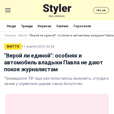
rbc.ua
Люди
Тренди
Корисне
Смачно
Гороскопи
Головна
›
Життя
›
"Верой ли единой": особняк и автомобиль владыки Павла
ЖИТТЯ
11 жовтня 2015, 00:28
"Верой ли единой": особняк и
автомобиль владыки Павла не дают
покоя журналистам
"Громадское ТВ" еще раз попыталось выяснить, откуда и
зачем у служителя церкви такое богатство