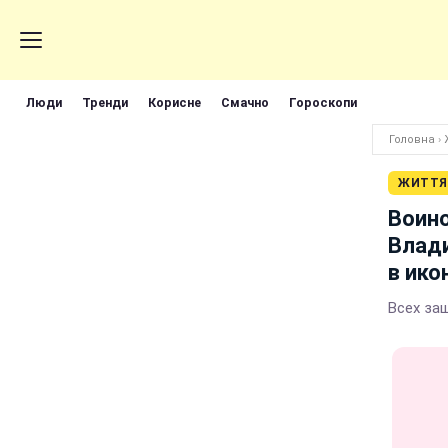
Люди
Тренди
Корисне
Смачно
Гороскопи
Головна
›
ЖИТТЯ
Воино
Влад
в ико
Всех за