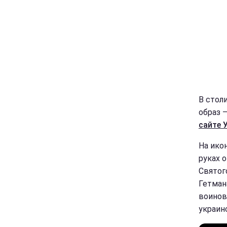
В стол
образ 
сайте 
На ико
руках 
Святог
Гетман
воинов
украин