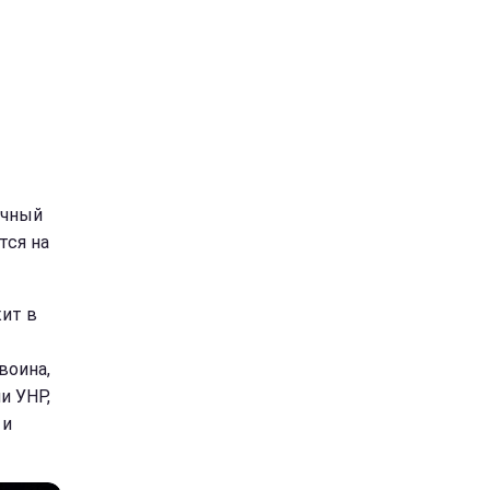
ычный
тся на
ит в
воина,
и УНР,
 и