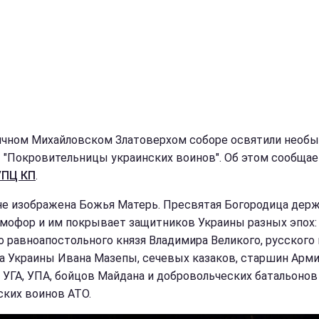
ичном Михайловском Златоверхом соборе освятили необ
– "Покровительницы украинских воинов". Об этом сообщае
УПЦ КП
.
не изображена Божья Матерь. Пресвятая Богородица держ
омофор и им покрывает защитников Украины разных эпох:
о равноапостольного князя Владимира Великого, русского 
а Украины Ивана Мазепы, сечевых казаков, старшин Арми
 УГА, УПА, бойцов Майдана и добровольческих батальонов
ских воинов АТО.