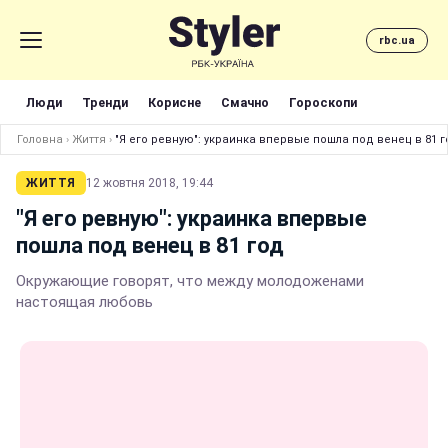
rbc.ua
Люди
Тренди
Корисне
Смачно
Гороскопи
Головна
›
Життя
›
"Я его ревную": украинка впервые пошла под венец в 81 г
ЖИТТЯ
12 жовтня 2018, 19:44
"Я его ревную": украинка впервые
пошла под венец в 81 год
Окружающие говорят, что между молодоженами
настоящая любовь