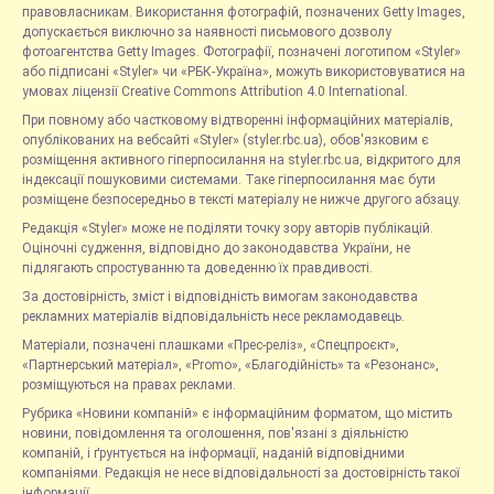
правовласникам. Використання фотографій, позначених Getty Images,
допускається виключно за наявності письмового дозволу
фотоагентства Getty Images. Фотографії, позначені логотипом «Styler»
або підписані «Styler» чи «РБК-Україна», можуть використовуватися на
умовах ліцензії Creative Commons Attribution 4.0 International.
При повному або частковому відтворенні інформаційних матеріалів,
опублікованих на вебсайті «Styler» (styler.rbc.ua), обов'язковим є
розміщення активного гіперпосилання на styler.rbc.ua, відкритого для
індексації пошуковими системами. Таке гіперпосилання має бути
розміщене безпосередньо в тексті матеріалу не нижче другого абзацу.
Редакція «Styler» може не поділяти точку зору авторів публікацій.
Оціночні судження, відповідно до законодавства України, не
підлягають спростуванню та доведенню їх правдивості.
За достовірність, зміст і відповідність вимогам законодавства
рекламних матеріалів відповідальність несе рекламодавець.
Матеріали, позначені плашками «Прес-реліз», «Спецпроєкт»,
«Партнерський матеріал», «Promo», «Благодійність» та «Резонанс»,
розміщуються на правах реклами.
Рубрика «Новини компаній» є інформаційним форматом, що містить
новини, повідомлення та оголошення, пов'язані з діяльністю
компаній, і ґрунтується на інформації, наданій відповідними
компаніями. Редакція не несе відповідальності за достовірність такої
інформації.