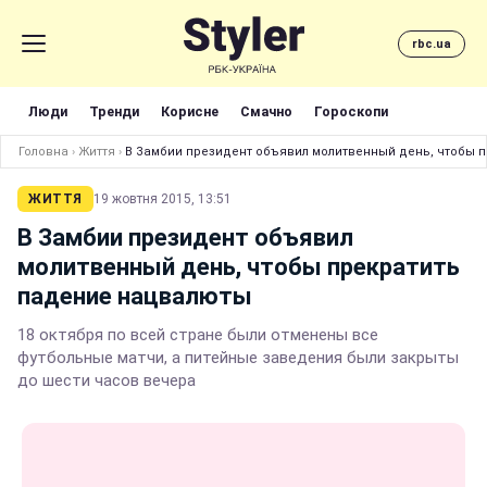
rbc.ua
Люди
Тренди
Корисне
Смачно
Гороскопи
Головна
›
Життя
›
В Замбии президент объявил молитвенный день, чтобы 
ЖИТТЯ
19 жовтня 2015, 13:51
В Замбии президент объявил
молитвенный день, чтобы прекратить
падение нацвалюты
18 октября по всей стране были отменены все
футбольные матчи, а питейные заведения были закрыты
до шести часов вечера