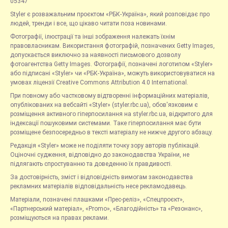
05347
Styler є розважальним проєктом «РБК-Україна», який розповідає про
людей, тренди і все, що цікаво читати поза новинами.
Фотографії, ілюстрації та інші зображення належать їхнім
правовласникам. Використання фотографій, позначених Getty Images,
допускається виключно за наявності письмового дозволу
фотоагентства Getty Images. Фотографії, позначені логотипом «Styler»
або підписані «Styler» чи «РБК-Україна», можуть використовуватися на
умовах ліцензії Creative Commons Attribution 4.0 International.
При повному або частковому відтворенні інформаційних матеріалів,
опублікованих на вебсайті «Styler» (styler.rbc.ua), обов'язковим є
розміщення активного гіперпосилання на styler.rbc.ua, відкритого для
індексації пошуковими системами. Таке гіперпосилання має бути
розміщене безпосередньо в тексті матеріалу не нижче другого абзацу.
Редакція «Styler» може не поділяти точку зору авторів публікацій.
Оціночні судження, відповідно до законодавства України, не
підлягають спростуванню та доведенню їх правдивості.
За достовірність, зміст і відповідність вимогам законодавства
рекламних матеріалів відповідальність несе рекламодавець.
Матеріали, позначені плашками «Прес-реліз», «Спецпроєкт»,
«Партнерський матеріал», «Promo», «Благодійність» та «Резонанс»,
розміщуються на правах реклами.