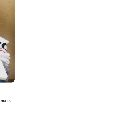
елать