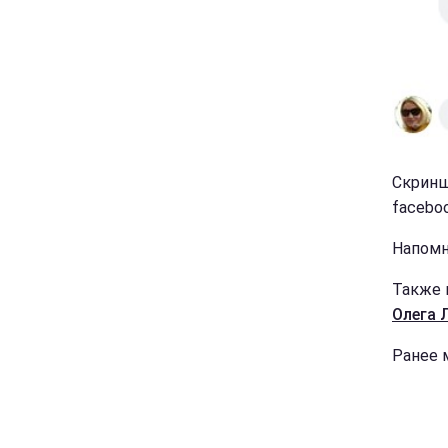
Скринш
faceboo
Напомн
Также 
Олега 
Ранее 