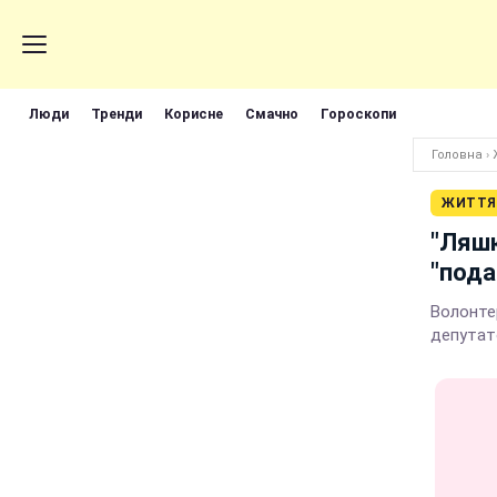
Люди
Тренди
Корисне
Смачно
Гороскопи
Головна
›
ЖИТТЯ
"Ляшк
"пода
Волонте
депутат