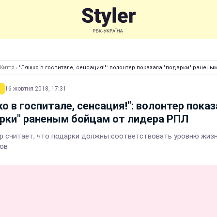
Життя
›
"Ляшко в госпитале, сенсация!": волонтер показала "подарки" ранены
16 жовтня 2018, 17:31
о в госпитале, сенсация!": волонтер пока
рки" раненым бойцам от лидера РПЛ
р считает, что подарки должны соответствовать уровню жиз
ов