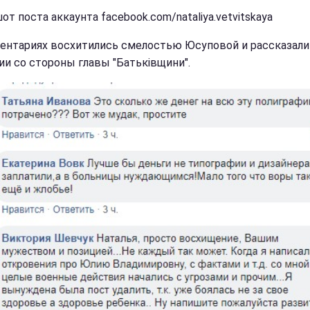
т поста аккаунта facebook.com/nataliya.vetvitskaya
ентариях восхитились смелостью Юсуповой и рассказали
ии со стороны главы "Батьківщини".