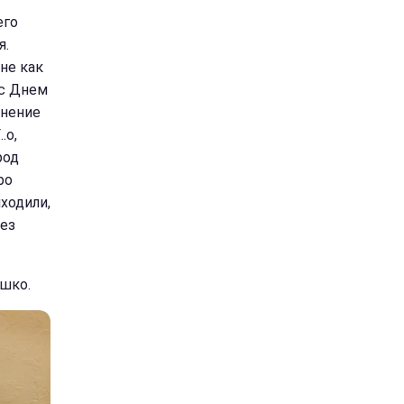
его
я.
 не как
 с Днем
лнение
.о,
род
ро
ходили,
без
яшко.