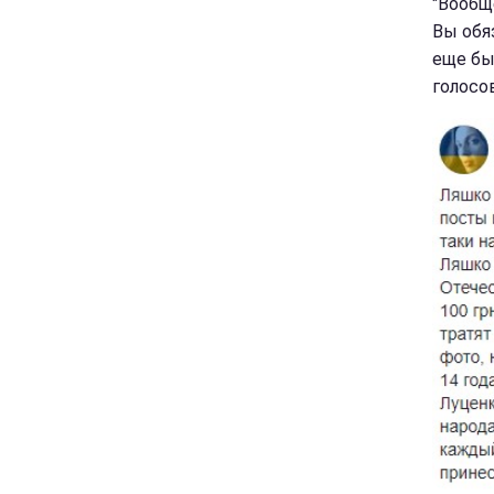
"Вообще
Вы обя
еще бы
голосов