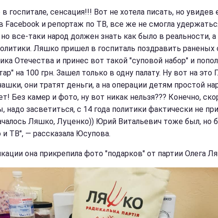
в госпитале, сенсация!!! Вот не хотела писать, но увидев 
в Facebook и репортаж по ТВ, все же не смогла удержатьс
но все-таки народ должен знать как было в реальности, а
политики. Ляшко пришел в госпиталь поздравить раненых
ика Отечества и принес вот такой "суповой набор" и попо
ар" на 100 грн. Зашел только в одну палату. Ну вот на это Г..
чашки, они тратят деньги, а на операции детям простой на
т! Без камер и фото, ну вот никак нельзя??? Конечно, ско
, надо засветиться, с 14 года политики фактически не при
началось Ляшко, Луценко)) Юрий Витальевич тоже был, но 
 и ТВ", — рассказала Юсупова.
икации она прикрепила фото "подарков" от партии Олега Л