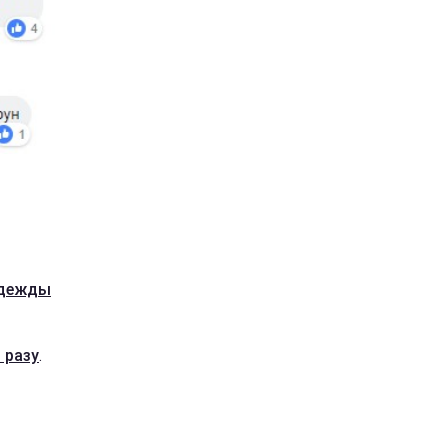
одежды
 разу
.