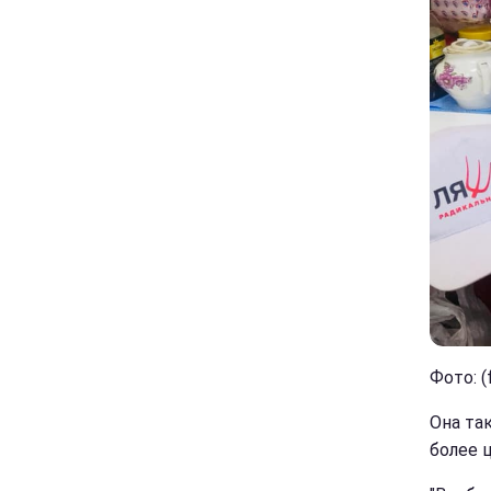
Фото: (
Она та
более 