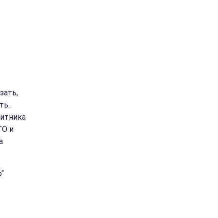
зать,
ть.
щитника
ТО и
а
"