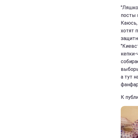
"Ляшко 
посты 
Каюсь, 
хотят 
защитн
"Киевст
кепки-
собирае
выборы
а тут 
фанфар
К публ