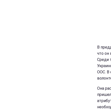
В пред
что он
Среди 
Украин
ООС. В
волонт
Она рас
пришел
атрибу
необхо