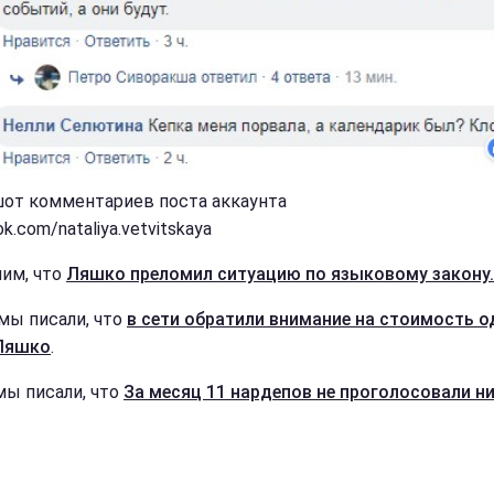
от комментариев поста аккаунта
k.com/nataliya.vetvitskaya
им, что
Ляшко преломил ситуацию по языковому закону.
мы писали, что
в сети обратили внимание на стоимость 
Ляшко
.
мы писали, что
За месяц 11 нардепов не проголосовали ни