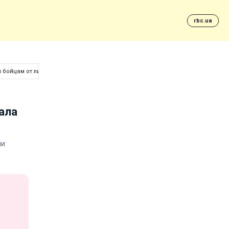
rbc.ua
м бойцам от лидера РПЛ
зала
ни