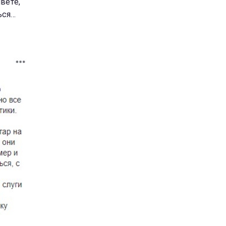
ивете,
ься…