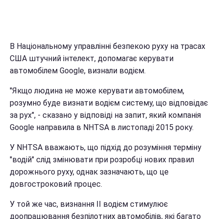
В Національному управлінні безпекою руху на трасах
США штучний інтелект, допомагає керувати
автомобілем Google, визнали водієм.
"Якщо людина не може керувати автомобілем,
розумно буде визнати водієм систему, що відповідає
за рух", - сказано у відповіді на запит, який компанія
Google направила в NHTSA в листопаді 2015 року.
У NHTSA вважають, що підхід до розуміння терміну
"водій" слід змінювати при розробці нових правил
дорожнього руху, однак зазначають, що це
довгостроковий процес.
У той же час, визнання ІІ водієм стимулює
доопрацювання безпілотних автомобілів, які багато