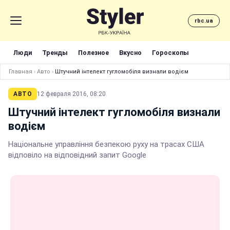
rbc.ua
Люди
Тренды
Полезное
Вкусно
Гороскопы
Главная
›
Авто
›
Штучний інтелект гугломобіля визнали водієм
АВТО
12 февраля 2016, 08:20
Штучний інтелект гугломобіля визнали
водієм
Національне управління безпекою руху на трасах США
відповіло на відповідний запит Google