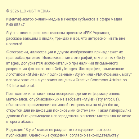
© 2026 LLC «UBT MEDIA»
Идентификатор онлайн-медиа в Реестре субъектов в сфере медиа —
R40-05347
Styler является развлекательным проектом «РБК-Украина»,
рассказывающим о людях, трендах и всё, что интересно читать вне
новостей.
Фотографии, иллюстрации и другие изображения принадлежат их
правообладателям. Использование фотографий, отмеченных Getty
Images, допускается исключительно при наличии письменного
разрешения фотоагентства Getty Images. Фотографии, отмеченные
логотипом «Styler» или подписанные «Styler» или «РБК-Украина», могут
использоваться на условиях лицензии Creative Commons Attribution
4.0 International.
При полном или частичном воспроизведении информационных
материалов, опубликованных на вебсайте «Styler» (styler.rbc.ua),
обязательно размещение активной гиперссылки на styler.rbc.ua,
открытой для индексации поисковыми системами. Такая гиперссылка
должна быть размещена непосредственно в тексте материала не ниже
второго абзаца.
Редакция "Styler" может не разделять точку зрения авторов
публикаций. Оценочные суждения, согласно законодательству