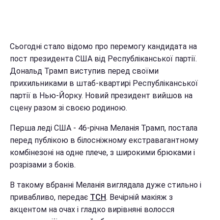
Сьогодні стало відомо про перемогу кандидата на
пост президента США від Республіканської партії.
Дональд Трамп виступив перед своїми
прихильниками в штаб-квартирі Республіканської
партії в Нью-Йорку. Новий президент вийшов на
сцену разом зі своєю родиною.
Перша леді США - 46-річна Меланія Трамп, постала
перед публікою в білосніжному екстравагантному
комбінезоні на одне плече, з широкими брюками і
розрізами з боків.
В такому вбранні Меланія виглядала дуже стильно і
привабливо, передає
ТСН
. Вечірній макіяж з
акцентом на очах і гладко вирівняні волосся