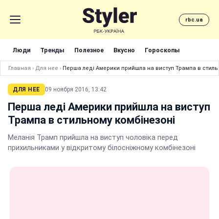
rbc.ua
Люди
Тренды
Полезное
Вкусно
Гороскопы
Главная
›
Для нее
›
Перша леді Америки прийшла на виступ Трампа в стиль
ДЛЯ НЕЕ
09 ноября 2016, 13:42
Перша леді Америки прийшла на виступ
Трампа в стильному комбінезоні
Меланія Трамп прийшла на виступ чоловіка перед
прихильниками у відкритому білосніжному комбінезоні