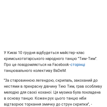
У Києві 10 грудня відбудеться майстер-клас
кримськотатарського народного танцю "Тим-Тим".
Про це повідомляється на Facebook-
сторінці
танцювального колективу BaDeM.
"За старовинною легендою, скрипаль, закоханий до
нестями в прекрасну дівчину Тию Тим, грав особливу
мелодію для своєї коханої. Ця музика була покладена
в основу танцю. Кожен рух цього танцю ніби
відтворює торкання змичку до струн скрипки", -