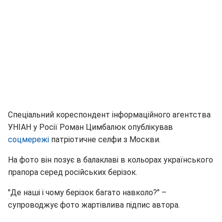
Спеціальний кореспондент інформаційного агентства
УНІАН у Росії Роман Цимбалюк опублікував
соцмережі
патріотичне селфи з Москви.
На фото він позує в балаклаві в кольорах українського
прапора серед російських берізок.
"Де наші і чому берізок багато навколо?" –
супроводжує фото жартівлива підпис автора.