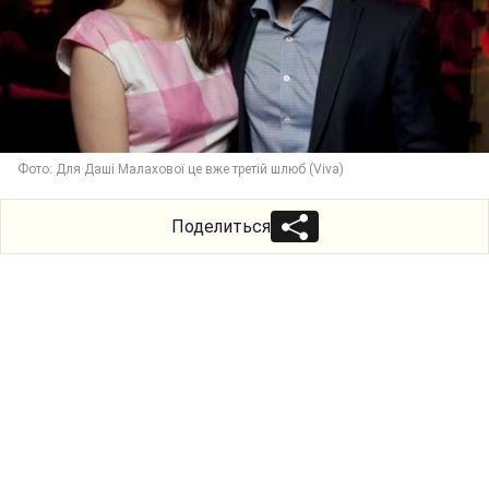
Фото: Для Даші Малахової це вже третій шлюб (Viva)
Поделиться