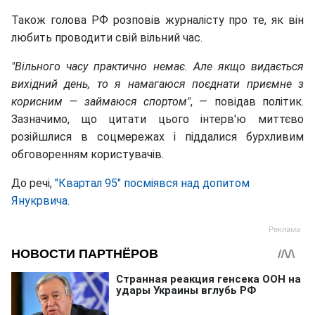
Також голова РФ розповiв журналicту про те, як він
любить проводити свій вільний час.
"Вільного часу практично немає. Але якщо видається
вихідний день, то я намагаюся поєднати приємне з
корисним — займаюся спортом"
, — повідав політик.
Зазначимо, що цитати цього інтерв'ю миттєво
розійшлися в соцмережах і піддалися бурхливим
обговоренням користувачів.
До речі,
"Квартал 95" посміявся над допитом
Янукрвича
.