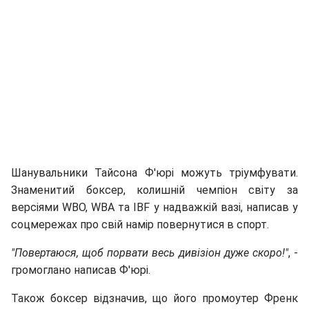
Шанувальники Тайсона Ф'юрі можуть тріумфувати.
Знаменитий боксер, колишній чемпіон світу за
версіями WBO, WBA та IBF у надважкій вазі, написав у
соцмережах про свій намір повернутися в спорт.
"Повертаюся, щоб порвати весь дивізіон дуже скоро!"
, -
громоглано написав Ф'юрі.
Також боксер відзначив, що його промоутер Френк