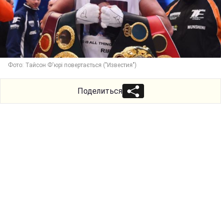
Фото: Тайсон Ф'юрі повертається ("Известия")
Поделиться