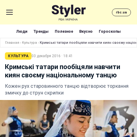
rbc.ua
Люди
Тренды
Полезное
Вкусно
Гороскопы
Главная
›
Культура
›
Кримські татари пообіцяли навчити киян своєму націо
КУЛЬТУРА
03 декабря 2016 · 18:41
Кримські татари пообіцяли навчити
киян своєму національному танцю
Кожен рух старовинного танцю відтворює торкання
змичку до струн скрипки