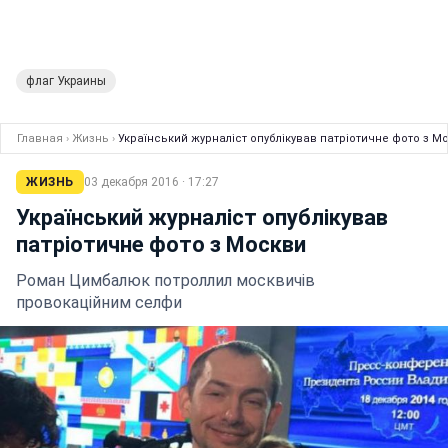
флаг Украины
Главная
›
Жизнь
›
Український журналіст опублікував патріотичне фото з М
ЖИЗНЬ
03 декабря 2016 · 17:27
Український журналіст опублікував
патріотичне фото з Москви
Роман Цимбалюк потроллил москвичів
провокаційним селфи