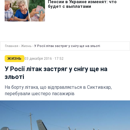
Главная
›
Жизнь
›
У Росії літак застряг у снігу ще на зльоті
ЖИЗНЬ
03 декабря 2016 · 17:52
У Росії літак застряг у снігу ще на
зльоті
На борту літака, що відправляється в Сиктивкар,
перебували шестеро пасажирів