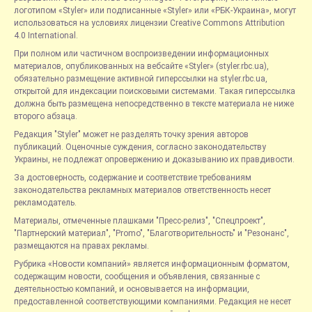
логотипом «Styler» или подписанные «Styler» или «РБК-Украина», могут
использоваться на условиях лицензии Creative Commons Attribution
4.0 International.
При полном или частичном воспроизведении информационных
материалов, опубликованных на вебсайте «Styler» (styler.rbc.ua),
обязательно размещение активной гиперссылки на styler.rbc.ua,
открытой для индексации поисковыми системами. Такая гиперссылка
должна быть размещена непосредственно в тексте материала не ниже
второго абзаца.
Редакция "Styler" может не разделять точку зрения авторов
публикаций. Оценочные суждения, согласно законодательству
Украины, не подлежат опровержению и доказыванию их правдивости.
За достоверность, содержание и соответствие требованиям
законодательства рекламных материалов ответственность несет
рекламодатель.
Материалы, отмеченные плашками "Пресс-релиз", "Спецпроект",
"Партнерский материал", "Promo", "Благотворительность" и "Резонанс",
размещаются на правах рекламы.
Рубрика «Новости компаний» является информационным форматом,
содержащим новости, сообщения и объявления, связанные с
деятельностью компаний, и основывается на информации,
предоставленной соответствующими компаниями. Редакция не несет