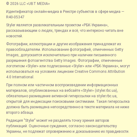
© 2026 LLC «UBT MEDIA»
Идентификатор онлайн-медиа в Реестре субъектов в сфере медиа —
R40-05347
Styler является развлекательным проектом «РБК-Украина»,
рассказывающим о людях, трендах и всё, что интересно читать вне
новостей.
Фотографии, иллюстрации и другие изображения принадлежат их
правообладателям. Использование фотографий, отмеченных Getty
Images, допускается исключительно при наличии письменного
разрешения фотоагентства Getty Images. Фотографии, отмеченные
логотипом «Styler» или подписанные «Styler» или «РБК-Украина», могут
использоваться на условиях лицензии Creative Commons Attribution
4.0 International.
При полном или частичном воспроизведении информационных
материалов, опубликованных на вебсайте «Styler» (styler.rbc.ua),
обязательно размещение активной гиперссылки на styler.rbc.ua,
открытой для индексации поисковыми системами. Такая гиперссылка
должна быть размещена непосредственно в тексте материала не ниже
второго абзаца.
Редакция "Styler" может не разделять точку зрения авторов
публикаций. Оценочные суждения, согласно законодательству
Украины, не подлежат опровержению и доказыванию их правдивости.