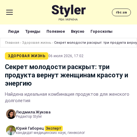
rbc.ua
Люди
Тренды
Полезное
Вкусно
Гороскопы
Главная
›
Здоровая жизнь
›
Секрет молодости раскрыт: три продукта верн
ЗДОРОВАЯ ЖИЗНЬ
06 июля 2026, 17:02
Секрет молодости раскрыт: три
продукта вернут женщинам красоту и
энергию
Найдена идеальная комбинация продуктов для женского
долголетия
Людмила Жукова
Редактор Styler
Юрий Габорец
Эксперт
кандидат медицинских наук, гинеколог