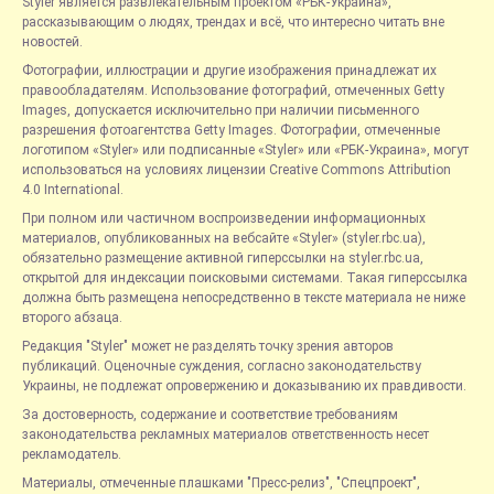
Styler является развлекательным проектом «РБК-Украина»,
рассказывающим о людях, трендах и всё, что интересно читать вне
новостей.
Фотографии, иллюстрации и другие изображения принадлежат их
правообладателям. Использование фотографий, отмеченных Getty
Images, допускается исключительно при наличии письменного
разрешения фотоагентства Getty Images. Фотографии, отмеченные
логотипом «Styler» или подписанные «Styler» или «РБК-Украина», могут
использоваться на условиях лицензии Creative Commons Attribution
4.0 International.
При полном или частичном воспроизведении информационных
материалов, опубликованных на вебсайте «Styler» (styler.rbc.ua),
обязательно размещение активной гиперссылки на styler.rbc.ua,
открытой для индексации поисковыми системами. Такая гиперссылка
должна быть размещена непосредственно в тексте материала не ниже
второго абзаца.
Редакция "Styler" может не разделять точку зрения авторов
публикаций. Оценочные суждения, согласно законодательству
Украины, не подлежат опровержению и доказыванию их правдивости.
За достоверность, содержание и соответствие требованиям
законодательства рекламных материалов ответственность несет
рекламодатель.
Материалы, отмеченные плашками "Пресс-релиз", "Спецпроект",