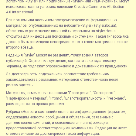
логотипом «Styler» или подписанные «Styler» или «РБК-Украина», могут
использоваться на условиях лицензии Creative Commons Attribution
4.0 International.
При полном или частичном воспроизведении информационных
материалов, опубликованных на вебсайте «Styler» (styler.rbc.ua),
обязательно размещение активной гиперссылки на styler.rbc.ua,
открытой для индексации поисковыми системами. Такая гиперссылка
должна быть размещена непосредственно в тексте материала не ниже
второго абзаца.
Редакция "Styler" может не разделять точку зрения авторов
публикаций. Оценочные суждения, согласно законодательству
Украины, не подлежат опровержению и доказыванию их правдивости.
За достоверность, содержание и соответствие требованиям
законодательства рекламных материалов ответственность несет
рекламодатель.
Материалы, отмеченные плашками "Пресс-релиз", "Спецпроект",
"Партнерский материал", "Promo", "Благотворительность" и "Резонанс",
размещаются на правах рекламы.
Рубрика «Новости компаний» является информационным форматом,
содержащим новости, сообщения и объявления, связанные с
деятельностью компаний, и основывается на информации,
предоставленной соответствующими компаниями. Редакция не несет
ответственности за достоверность такой информации.