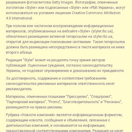
разрешения фотоагентства Getty Images. Фотографии, отмеченные
логотипом «Styler» или подписанные «Styler» или «РБК-Украина», могут
использоваться на условиях лицензии Creative Commons Attribution
4.0 International.
При полном или частичном воспроизведении информационных
материалов, опубликованных на вебсайте «Styler» (styler.rbc.ua),
обязательно размещение активной гиперссылки на styler.rbc.ua,
открытой для индексации поисковыми системами. Такая гиперссылка
должна быть размещена непосредственно в тексте материала не ниже
второго абзаца.
Редакция "Styler" может не разделять точку зрения авторов
публикаций. Оценочные суждения, согласно законодательству
Украины, не подлежат опровержению и доказыванию их правдивости.
За достоверность, содержание и соответствие требованиям
законодательства рекламных материалов ответственность несет
рекламодатель.
Материалы, отмеченные плашками "Пресс-релиз", "Спецпроект",
"Партнерский материал", "Promo", "Благотворительность" и "Резонанс",
размещаются на правах рекламы.
Рубрика «Новости компаний» является информационным форматом,
содержащим новости, сообщения и объявления, связанные с
деятельностью компаний, и основывается на информации,
предоставленной соответствующими компаниями. Редакция не несет