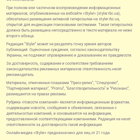
При полном или частичном воспроизведении информационных
материалов, опубликованных на вебсайте «Styler» (styler.rbc.ua),
обязательно размещение активной гиперссылки на styler.rbc.ua,
открытой для индексации поисковыми системами. Такая гиперссылка
должна быть размещена непосредственно в тексте материала не ниже
второго абзаца.
Редакция "Styler" может не разделять точку зрения авторов
публикаций. Оценочные суждения, согласно законодательству
Украины, не подлежат опровержению и доказыванию их правдивости.
За достоверность, содержание и соответствие требованиям
законодательства рекламных материалов ответственность несет
рекламодатель.
Материалы, отмеченные плашками "Пресс-релиз", "Спецпроект",
"Партнерский материал", "Promo", "Благотворительность" и "Резонанс",
размещаются на правах рекламы.
Рубрика «Новости компаний» является информационным форматом,
содержащим новости, сообщения и объявления, связанные с
деятельностью компаний, и основывается на информации,
предоставленной соответствующими компаниями. Редакция не несет
ответственности за достоверность такой информации.
Онлайн-медиа «Styler» предназначено для лиц от 21 года.