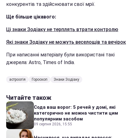
конкурентів та здійснювати свої мрії.
Ще більше цікавого:
Ці знаки Зодіаку не терплять втрати контролю
Які знаки Зодіаку не можуть веселощів та вечірок
При написанні матеріалу були використані такі
джерела: Astro, Times of India.
астроогія
Гороскоп
Знаки Зодіаку
Читайте також
Сода ваш ворог: 5 речей у домі, які
категорично не можна чистити цим
популярним засобом
09 серпня 2026, 15:55
Наснилося, що випадає волосся: