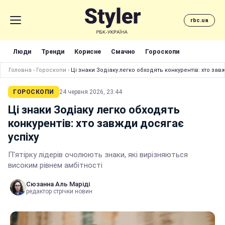
rbc.ua
Люди
Тренди
Корисне
Смачно
Гороскопи
Головна
›
Гороскопи
›
Ці знаки Зодіаку легко обходять конкурентів: хто зав
ГОРОСКОПИ
24 червня 2026, 23:44
Ці знаки Зодіаку легко обходять
конкурентів: хто завжди досягає
успіху
П'ятірку лідерів очолюють знаки, які вирізняються
високим рівнем амбітності
Сюзанна Аль Маріді
редактор стрічки новин