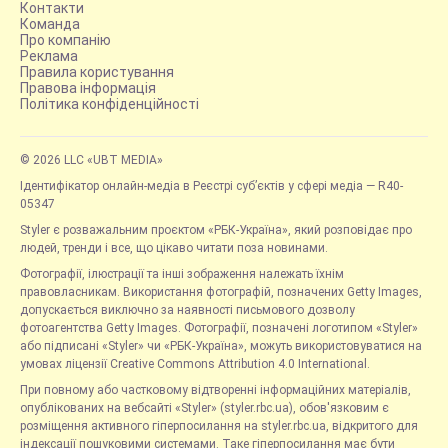
Контакти
Команда
Про компанію
Реклама
Правила користування
Правова інформація
Політика конфіденційності
© 2026 LLC «UBT MEDIA»
Ідентифікатор онлайн-медіа в Реєстрі суб’єктів у сфері медіа — R40-
05347
Styler є розважальним проєктом «РБК-Україна», який розповідає про
людей, тренди і все, що цікаво читати поза новинами.
Фотографії, ілюстрації та інші зображення належать їхнім
правовласникам. Використання фотографій, позначених Getty Images,
допускається виключно за наявності письмового дозволу
фотоагентства Getty Images. Фотографії, позначені логотипом «Styler»
або підписані «Styler» чи «РБК-Україна», можуть використовуватися на
умовах ліцензії Creative Commons Attribution 4.0 International.
При повному або частковому відтворенні інформаційних матеріалів,
опублікованих на вебсайті «Styler» (styler.rbc.ua), обов'язковим є
розміщення активного гіперпосилання на styler.rbc.ua, відкритого для
індексації пошуковими системами. Таке гіперпосилання має бути