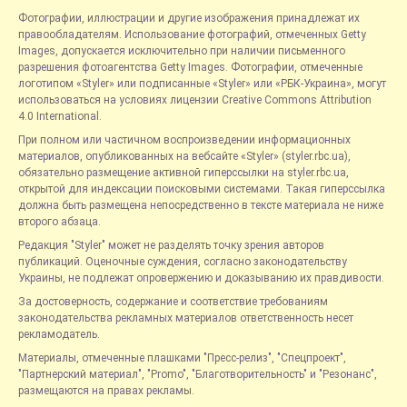
Фотографии, иллюстрации и другие изображения принадлежат их
правообладателям. Использование фотографий, отмеченных Getty
Images, допускается исключительно при наличии письменного
разрешения фотоагентства Getty Images. Фотографии, отмеченные
логотипом «Styler» или подписанные «Styler» или «РБК-Украина», могут
использоваться на условиях лицензии Creative Commons Attribution
4.0 International.
При полном или частичном воспроизведении информационных
материалов, опубликованных на вебсайте «Styler» (styler.rbc.ua),
обязательно размещение активной гиперссылки на styler.rbc.ua,
открытой для индексации поисковыми системами. Такая гиперссылка
должна быть размещена непосредственно в тексте материала не ниже
второго абзаца.
Редакция "Styler" может не разделять точку зрения авторов
публикаций. Оценочные суждения, согласно законодательству
Украины, не подлежат опровержению и доказыванию их правдивости.
За достоверность, содержание и соответствие требованиям
законодательства рекламных материалов ответственность несет
рекламодатель.
Материалы, отмеченные плашками "Пресс-релиз", "Спецпроект",
"Партнерский материал", "Promo", "Благотворительность" и "Резонанс",
размещаются на правах рекламы.