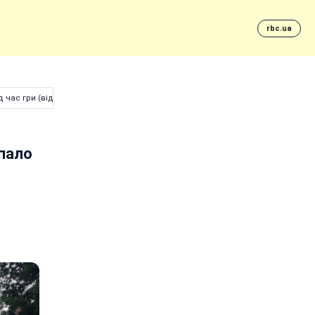
rbc.ua
д час гри (відео)
ипало