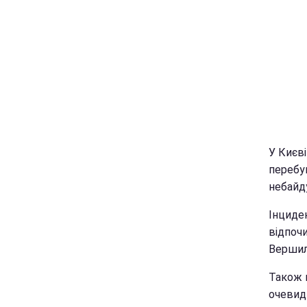
У Києві
перебув
небайду
Інциден
відпочи
Верши
Також в
очевид