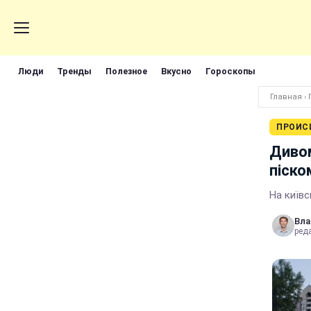
Люди
Тренды
Полезное
Вкусно
Гороскопы
Главная
›
ПРОИС
Дивом
піско
На київс
Вла
реда