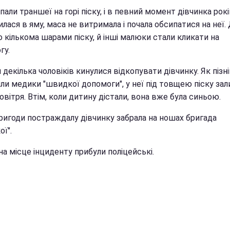
пали траншеї на горі піску, і в певний момент дівчинка рокі
лася в яму, маса не витримала і почала обсипатися на неї.
 кількома шарами піску, й інші малюки стали кликати на
гу.
 декілька чоловіків кинулися відкопувати дівчинку. Як пізн
іли медики "швидкої допомоги", у неї під товщею піску за
овітря. Втім, коли дитину дістали, вона вже була синьою.
пригоди постраждалу дівчинку забрала на ношах бригада
ї".
а місце інциденту прибули поліцейські.