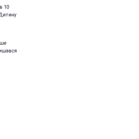
в 10
 Дитину
іше
лишався