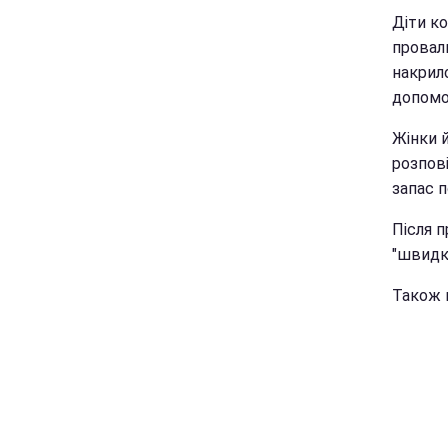
Діти ко
провали
накрило
допомо
Жінки й
розпов
запас п
Після 
"швидко
Також н