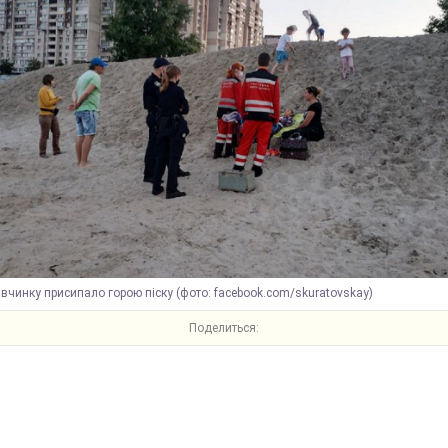
івчинку присипало горою піску (фото: facebook.com/skuratovskay)
Поделиться: