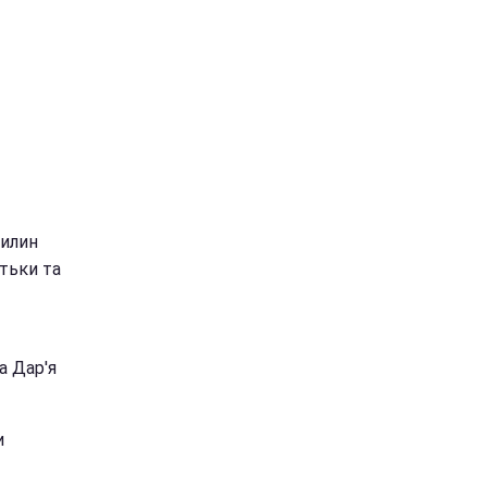
вилин
тьки та
а Дар'я
и