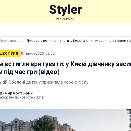
Происшествия
›
Дивом встигли врятувати: у Києві дівчинку засипало піском пі
ШЕСТВИЯ
07 июня 2020, 08:02
 встигли врятувати: у Києві дівчинку зас
м під час гри (відео)
ькій Оболоні дитину присипало горою піску
димир Костырин
ктор ленты новостей Styler