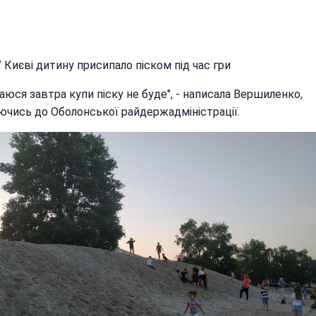
У Києві дитину присипало піском під час гри
аюся завтра купи піску не буде", - написала Вершиленко,
ючись до Оболонської райдержадміністрації.