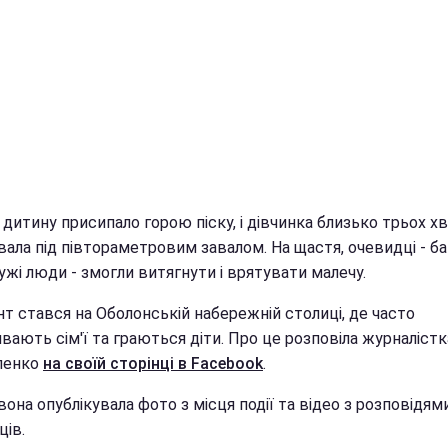
 дитину присипало горою піску, і дівчинка близько трьох х
ала під півтораметровим завалом. На щастя, очевидці - ба
жі люди - змогли витягнути і врятувати малечу.
т стався на Оболонській набережній столиці, де часто
вають сім'ї та граються діти. Про це розповіла журналістк
ленко
на своїй сторінці в Facebook
.
она опублікувала фото з місця події та відео з розповідям
ців.