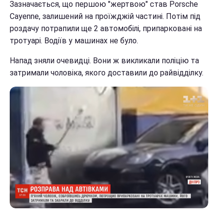
Зазначається, що першою "жертвою" став Porsche
Cayenne, залишений на проїжджій частині. Потім під
роздачу потрапили ще 2 автомобілі, припарковані на
тротуарі. Водіїв у машинах не було.
Напад зняли очевидці. Вони ж викликали поліцію та
затримали чоловіка, якого доставили до райвідділку.