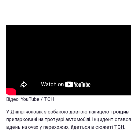
Відео: YouTube / ТСН
У Дніпрі чоловік з собакою довгою палицею
трощив
припарковані на тротуарі автомобілі. Інцидент стався
вдень на очах у перехожих, йдеться в сюжеті
ТСН
.