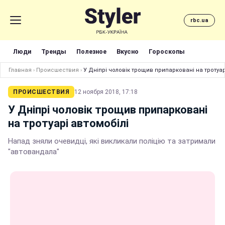
rbc.ua
Люди
Тренды
Полезное
Вкусно
Гороскопы
Главная
›
Происшествия
›
У Дніпрі чоловік трощив припарковані на тротуар
ПРОИСШЕСТВИЯ
12 ноября 2018, 17:18
У Дніпрі чоловік трощив припарковані
на тротуарі автомобілі
Напад зняли очевидці, які викликали поліцію та затримали
"автовандала"