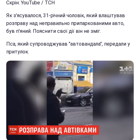
Скрін: YouTube / ТСН
Як з'ясувалося, 31-річний чоловік, який влаштував
розправу над неправильно припаркованими авто,
був п'яний. Пояснити свої дії він не зміг.
Пса, який супроводжував "автовандала", передали у
притулок.