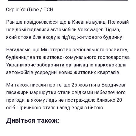
Скрін: YouTube / ТСН
Раніше повідомлялося, що в Києві на вулиці Полковій
невідомі підпалили автомобіль Volkswagen Tiguan,
який стояв біля входу в під'їзд житлового будинку.
Нагадаємо, що Міністерство регіонального розвитку,
будівництва та житлово-комунального господарства
України
хоче заборонити організацію парковок
для
автомобілів усередині нових житлових кварталів.
Ми також писали про те, що 25 жовтня в Бердичеві
пасажири маршрутки стали свідками небезпечного
пригоди, в якому ледь не постраждало близько 20
осіб. Причиною стало напад водія з битою.
Дивіться також: