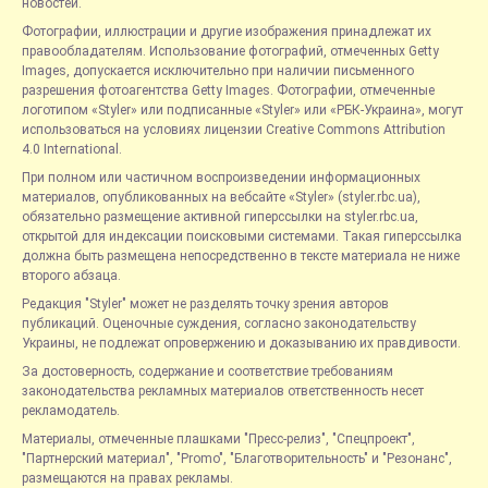
новостей.
Фотографии, иллюстрации и другие изображения принадлежат их
правообладателям. Использование фотографий, отмеченных Getty
Images, допускается исключительно при наличии письменного
разрешения фотоагентства Getty Images. Фотографии, отмеченные
логотипом «Styler» или подписанные «Styler» или «РБК-Украина», могут
использоваться на условиях лицензии Creative Commons Attribution
4.0 International.
При полном или частичном воспроизведении информационных
материалов, опубликованных на вебсайте «Styler» (styler.rbc.ua),
обязательно размещение активной гиперссылки на styler.rbc.ua,
открытой для индексации поисковыми системами. Такая гиперссылка
должна быть размещена непосредственно в тексте материала не ниже
второго абзаца.
Редакция "Styler" может не разделять точку зрения авторов
публикаций. Оценочные суждения, согласно законодательству
Украины, не подлежат опровержению и доказыванию их правдивости.
За достоверность, содержание и соответствие требованиям
законодательства рекламных материалов ответственность несет
рекламодатель.
Материалы, отмеченные плашками "Пресс-релиз", "Спецпроект",
"Партнерский материал", "Promo", "Благотворительность" и "Резонанс",
размещаются на правах рекламы.