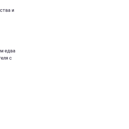
ства и
ом едва
теля с