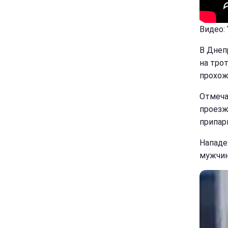
Видео:
В Днеп
на тро
прохож
Отмеча
проезж
припар
Нападе
мужчин