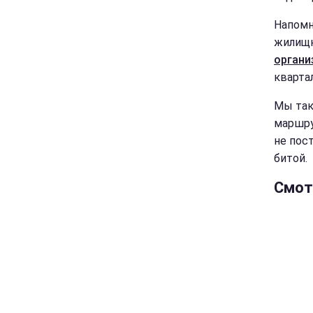
Напомн
жилищн
органи
кварта
Мы так
маршру
не пос
битой.
Смот