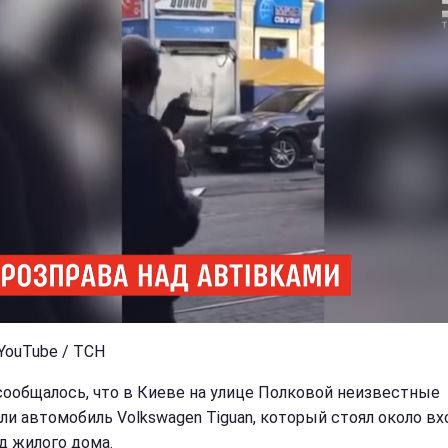
 YouTube / ТСН
сообщалось, что в Киеве на улице Полковой неизвестные
ли автомобиль Volkswagen Tiguan, который стоял около вх
д жилого дома.