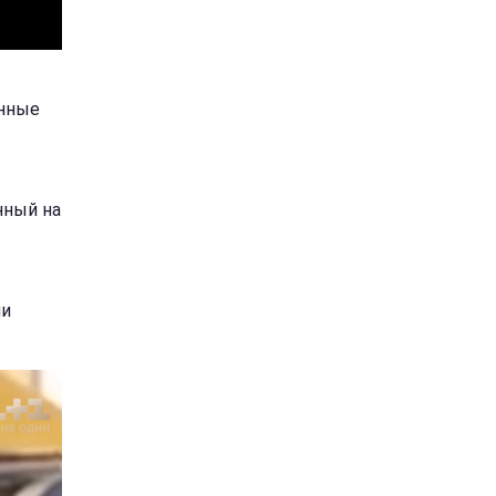
нные
нный на
ли