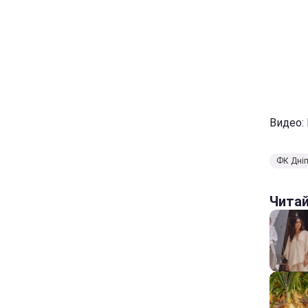
Видео:
ФК Дні
Чита