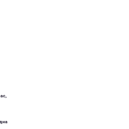
ас,
одна