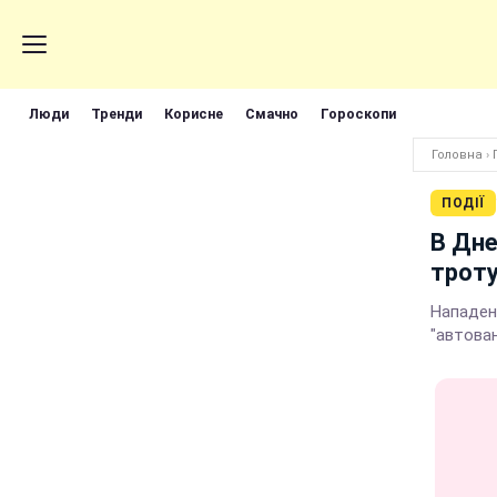
Люди
Тренди
Корисне
Смачно
Гороскопи
Головна
›
ПОДІЇ
В Дне
трот
Нападен
"автова