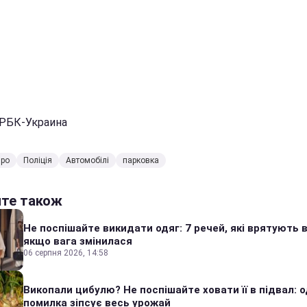
 РБК-Украина
про
Поліція
Автомобілі
парковка
йте також
Не поспішайте викидати одяг: 7 речей, які врятують в
якщо вага змінилася
06 серпня 2026, 14:58
Викопали цибулю? Не поспішайте ховати її в підвал: 
помилка зіпсує весь урожай