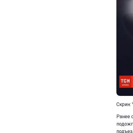
Скрин:
Ранее 
подожг
подъез