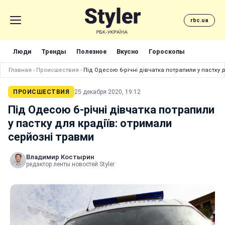
rbc.ua
Люди
Тренды
Полезное
Вкусно
Гороскопы
Главная
›
Происшествия
›
Під Одесою 6-річні дівчатка потрапили у пастку 
ПРОИСШЕСТВИЯ
25 декабря 2020, 19:12
Під Одесою 6-річні дівчатка потрапили
у пастку для крадіїв: отримали
серйозні травми
Владимир Костырин
редактор ленты новостей Styler