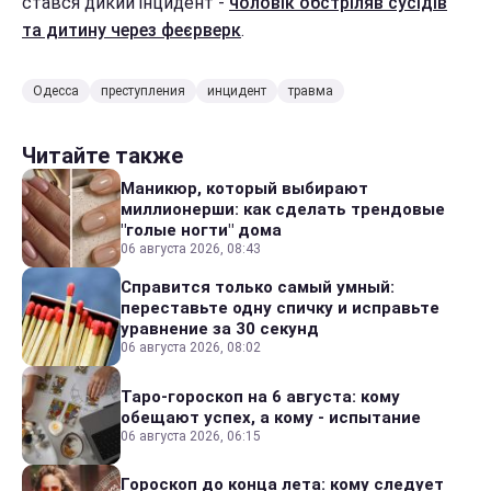
стався дикий інцидент -
чоловік обстріляв сусідів
та дитину через феєрверк
.
Одесса
преступления
инцидент
травма
Читайте также
Маникюр, который выбирают
миллионерши: как сделать трендовые
"голые ногти" дома
06 августа 2026, 08:43
Справится только самый умный:
переставьте одну спичку и исправьте
уравнение за 30 секунд
06 августа 2026, 08:02
Таро-гороскоп на 6 августа: кому
обещают успех, а кому - испытание
06 августа 2026, 06:15
Гороскоп до конца лета: кому следует