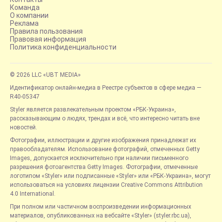
Команда
О компании
Реклама
Правила пользования
Правовая информация
Политика конфиденциальности
© 2026 LLC «UBT MEDIA»
Идентификатор онлайн-медиа в Реестре субъектов в сфере медиа —
R40-05347
Styler является развлекательным проектом «РБК-Украина»,
рассказывающим о людях, трендах и всё, что интересно читать вне
новостей.
Фотографии, иллюстрации и другие изображения принадлежат их
правообладателям. Использование фотографий, отмеченных Getty
Images, допускается исключительно при наличии письменного
разрешения фотоагентства Getty Images. Фотографии, отмеченные
логотипом «Styler» или подписанные «Styler» или «РБК-Украина», могут
использоваться на условиях лицензии Creative Commons Attribution
4.0 International.
При полном или частичном воспроизведении информационных
материалов, опубликованных на вебсайте «Styler» (styler.rbc.ua),