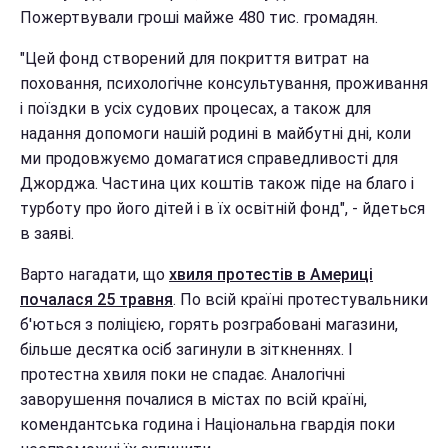
Пожертвували гроші майже 480 тис. громадян.
"Цей фонд створений для покриття витрат на
поховання, психологічне консультування, проживання
і поїздки в усіх судових процесах, а також для
надання допомоги нашій родині в майбутні дні, коли
ми продовжуємо домагатися справедливості для
Джорджа. Частина цих коштів також піде на благо і
турботу про його дітей і в їх освітній фонд", - йдеться
в заяві.
Варто нагадати, що
хвиля протестів в Америці
почалася 25 травня
. По всій країні протестувальники
б'ються з поліцією, горять розграбовані магазини,
більше десятка осіб загинули в зіткненнях. І
протестна хвиля поки не спадає. Аналогічні
заворушення почалися в містах по всій країні,
комендантська година і Національна гвардія поки