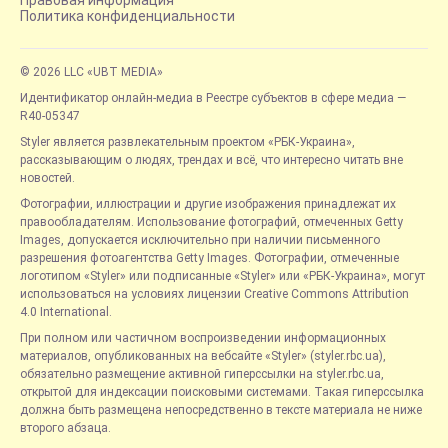
Правовая информация
Политика конфиденциальности
© 2026 LLC «UBT MEDIA»
Идентификатор онлайн-медиа в Реестре субъектов в сфере медиа —
R40-05347
Styler является развлекательным проектом «РБК-Украина»,
рассказывающим о людях, трендах и всё, что интересно читать вне
новостей.
Фотографии, иллюстрации и другие изображения принадлежат их
правообладателям. Использование фотографий, отмеченных Getty
Images, допускается исключительно при наличии письменного
разрешения фотоагентства Getty Images. Фотографии, отмеченные
логотипом «Styler» или подписанные «Styler» или «РБК-Украина», могут
использоваться на условиях лицензии Creative Commons Attribution
4.0 International.
При полном или частичном воспроизведении информационных
материалов, опубликованных на вебсайте «Styler» (styler.rbc.ua),
обязательно размещение активной гиперссылки на styler.rbc.ua,
открытой для индексации поисковыми системами. Такая гиперссылка
должна быть размещена непосредственно в тексте материала не ниже
второго абзаца.