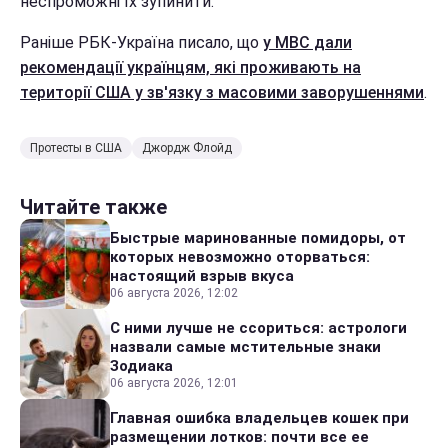
неспроможні їх зупинити.
Раніше РБК-Україна писало, що
у МВС дали
рекомендації українцям, які проживають на
території США у зв'язку з масовими заворушеннями
.
Протесты в США
Джордж Флойд
Читайте также
Быстрые маринованные помидоры, от
которых невозможно оторваться:
настоящий взрыв вкуса
06 августа 2026, 12:02
С ними лучше не ссориться: астрологи
назвали самые мстительные знаки
Зодиака
06 августа 2026, 12:01
Главная ошибка владельцев кошек при
размещении лотков: почти все ее