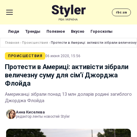
rbc.ua
Люди
Тренды
Полезное
Вкусно
Гороскопы
Главная
›
Происшествия
›
Протести в Америці: активісти зібрали величезн
ПРОИСШЕСТВИЯ
06 июня 2020, 15:56
Протести в Америці: активісти зібрали
величезну суму для сім'ї Джорджа
Флойда
Американці зібрали понад 13 млн доларів родині загиблого
Джорджа Флойда
Анна Киселева
редактор ленты новостей Styler