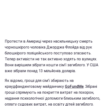
Протести в Америці через насильницьку смерть
чорношкірого чоловіка Джорджа Флойда від рук
білошкірого поліцейського поступово згасають.
Тепер активісти не так активно ходять по вулицях.
Вони вирішили зібрати кошти сім'ї загиблого. У США
вже зібрали понад 13 мільйонів доларів.
Як відомо, гроші для сім'ї збирають на
краудфандинговому майданчику
GoFundMe
. Зібрані
гроші спрямують на покриття витрат на похорон,
надання психологічної допомоги близьким загиблого,
оплату судових витрат, на освіту дітей загиблого.