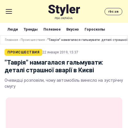
rbc.ua
Люди
Тренды
Полезное
Вкусно
Гороскопы
Главная
›
Происшествия
›
"Таврія" намагалася гальмувати: деталі страшної 
ПРОИСШЕСТВИЯ
22 января 2019, 15:37
"Таврія" намагалася гальмувати:
деталі страшної аварії в Києві
Очевидці розповіли, чому автомобіль винесло на зустрічну
смугу