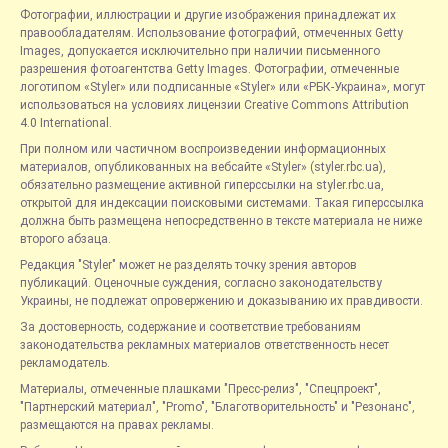
Фотографии, иллюстрации и другие изображения принадлежат их
правообладателям. Использование фотографий, отмеченных Getty
Images, допускается исключительно при наличии письменного
разрешения фотоагентства Getty Images. Фотографии, отмеченные
логотипом «Styler» или подписанные «Styler» или «РБК-Украина», могут
использоваться на условиях лицензии Creative Commons Attribution
4.0 International.
При полном или частичном воспроизведении информационных
материалов, опубликованных на вебсайте «Styler» (styler.rbc.ua),
обязательно размещение активной гиперссылки на styler.rbc.ua,
открытой для индексации поисковыми системами. Такая гиперссылка
должна быть размещена непосредственно в тексте материала не ниже
второго абзаца.
Редакция "Styler" может не разделять точку зрения авторов
публикаций. Оценочные суждения, согласно законодательству
Украины, не подлежат опровержению и доказыванию их правдивости.
За достоверность, содержание и соответствие требованиям
законодательства рекламных материалов ответственность несет
рекламодатель.
Материалы, отмеченные плашками "Пресс-релиз", "Спецпроект",
"Партнерский материал", "Promo", "Благотворительность" и "Резонанс",
размещаются на правах рекламы.