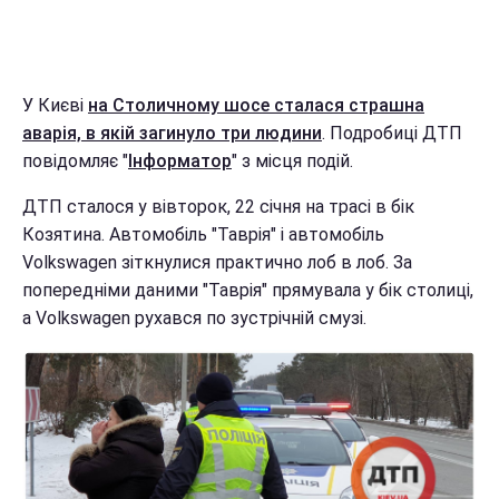
У Києві
на Столичному шосе сталася страшна
аварія, в якій загинуло три людини
. Подробиці ДТП
повідомляє "
Інформатор
" з місця подій.
ДТП сталося у вівторок, 22 січня на трасі в бік
Козятина. Автомобіль "Таврія" і автомобіль
Volkswagen зіткнулися практично лоб в лоб. За
попередніми даними "Таврія" прямувала у бік столиці,
а Volkswagen рухався по зустрічній смузі.