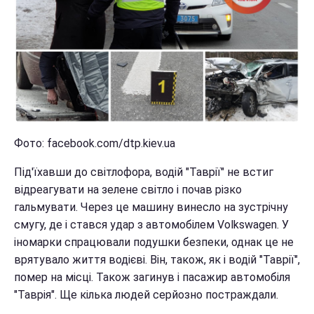
Фото: facebook.com/dtp.kiev.ua
Під'їхавши до світлофора, водій "Таврії" не встиг
відреагувати на зелене світло і почав різко
гальмувати. Через це машину винесло на зустрічну
смугу, де і стався удар з автомобілем Volkswagen. У
іномарки спрацювали подушки безпеки, однак це не
врятувало життя водієві. Він, також, як і водій "Таврії",
помер на місці. Також загинув і пасажир автомобіля
"Таврія". Ще кілька людей серйозно постраждали.