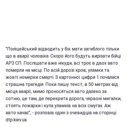
"Поліцейський відводить у бік мати загиблого тільки
що в аварії чоловіка. Скоро його будуть вирізати бійці
АРЗ СП. Поспішати вже нікуди, всі троє в двох авто
померли на місці. По всій дорозі кров, уламки та
жовті номерки смерті. З картонної цифри 1 почалася
страшна трагедія. Поки пишу текст, в 50 метрах від
місця аварії, мимо проносяться авто далеко за
сотню, це там, де перекрита дорога, червоні мигалки,
стоять пожарки і купа уламків на всіх смугах. Аж
авто качає", - розповів один з очевидців на сторінці
dtp.kiev.ua