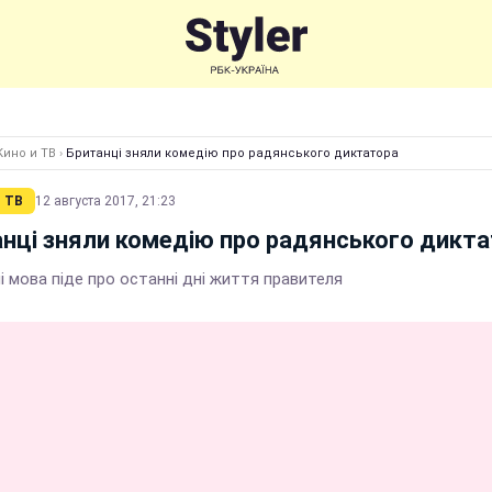
Кино и ТВ
›
Британці зняли комедію про радянського диктатора
 ТВ
12 августа 2017, 21:23
нці зняли комедію про радянського дикт
і мова піде про останні дні життя правителя