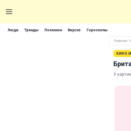
Люди
Тренды
Полезное
Вкусно
Гороскопы
Главная
›
КИНО И
Брита
У картин