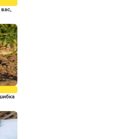
 вас,
ошибка