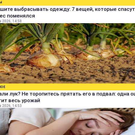
Ы
шите выбрасывать одежду: 7 вещей, которые спасут
вес поменялся
а 2026, 14:58
НОЕ
ли лук? Не торопитесь прятать его в подвал: одна 
тит весь урожай
а 2026, 14:53