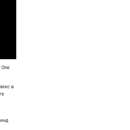
t One
зекс в
га
кенд