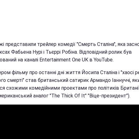
і представили трейлер комедії "Смерть Сталіна", яка засн
ксах Фабьена Нурі і Тьєррі Робіна. Відповідний ролик був
ований на каналі Entertainment One UK в YouTube.
ом фільму про останні дні життя Йосипа Сталіна і "хаосі 
ого смерті" став британський сатирик Армандо Іаннуччі, як
ся схожими комедійними проектами про політиків Британії
ериканський аналог "The Thick Of It" "Віце-президент").