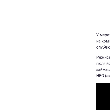
У мереж
на комі
опублік
Режисер
після й
займав
HBO (ам