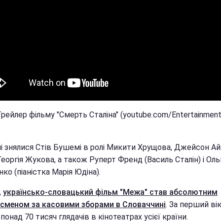
Трейлер фільму "Смерть Сталіна" (youtube.com/Entertainmen
мі знялися Стів Бушемі в ролі Микити Хрущова, Джейсон Ай
Георгія Жукова, а також Руперт Френд (Василь Сталін) і Оль
ко (піаністка Марія Юдіна).
,
українсько-словацький фільм "Межа" став абсолютним
сменом за касовими зборами в Словаччині
. За перший ві
 понад 70 тисяч глядачів в кінотеатрах усієї країни.