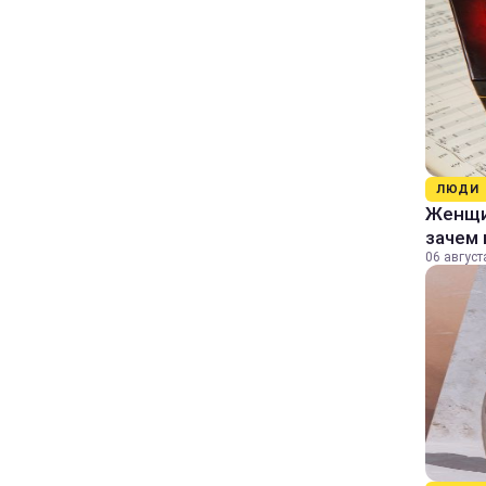
ЛЮДИ
Женщин
зачем 
06 август