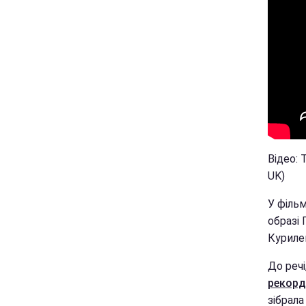
Відео: 
UK)
У філь
образі 
Курилен
До речі
рекорд
зібрала