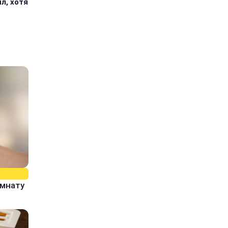
л, хотя
омнату