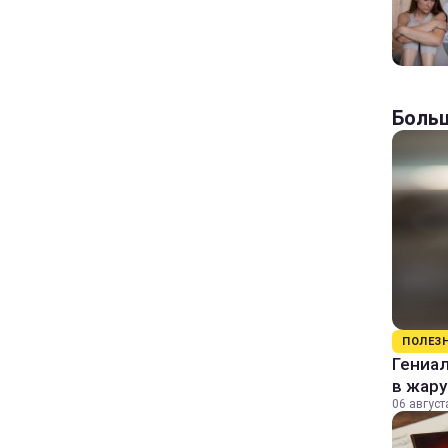
Больш
ПОЛЕЗ
Гениал
в жару
06 август