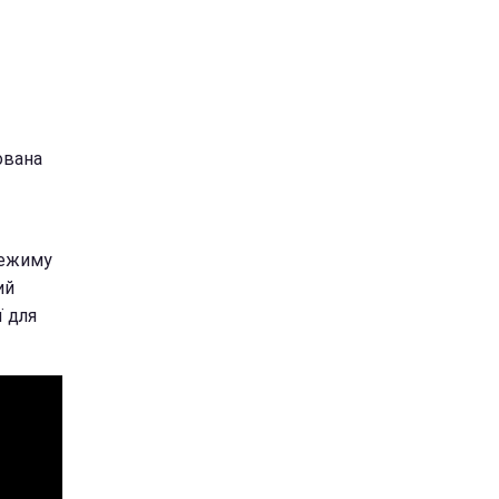
ована
режиму
ий
 для