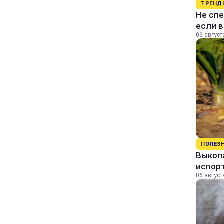
ТРЕНД
Не спе
если 
06 август
ПОЛЕЗ
Выкопа
испор
06 август