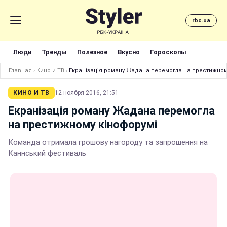
rbc.ua
Люди
Тренды
Полезное
Вкусно
Гороскопы
Главная
›
Кино и ТВ
›
Екранізація роману Жадана перемогла на престижном
КИНО И ТВ
12 ноября 2016, 21:51
Екранізація роману Жадана перемогла
на престижному кінофорумі
Команда отримала грошову нагороду та запрошення на
Каннський фестиваль