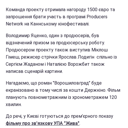
Команда проекту отримала нагороду 1500 євро та
запрошення брати участь в програмі Producers
Network на Каннському кінофестивалі.
Володимир Яценко, один з продюсерів, був
відзначений призом за продюсерську роботу.
Продюсером проекту також виступив Міклош
Гімеш, режисер стрічки Ярослав Лодигін спільно із
Сергієм Жаданом і Наталією Ворожбит також
написав сценарій картини.
Нагадаємо, що роман "Ворошиловград" буде
екранізовано в тому числі за кошти Держкіно. Фільм
планують повнометражним із хронометражем 120
хвилин.
До речі, у Києві готуються до прем'єрного показу
фільму про зв'язкову УПА "Жива"
.