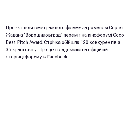
Проект повнометражного фільму за романом Сергія
Жадана "Ворошиловград" переміг на кінофорумі Coco
Best Pitch Award. Стрічка обійшла 120 конкурентів з
35 країн світу. Про це повідомили на офіційній
сторінці форуму в Facebook.