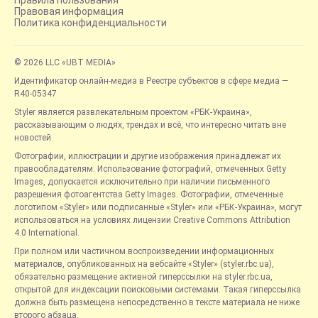
Правовая информация
Политика конфиденциальности
© 2026 LLC «UBT MEDIA»
Идентификатор онлайн-медиа в Реестре субъектов в сфере медиа —
R40-05347
Styler является развлекательным проектом «РБК-Украина»,
рассказывающим о людях, трендах и всё, что интересно читать вне
новостей.
Фотографии, иллюстрации и другие изображения принадлежат их
правообладателям. Использование фотографий, отмеченных Getty
Images, допускается исключительно при наличии письменного
разрешения фотоагентства Getty Images. Фотографии, отмеченные
логотипом «Styler» или подписанные «Styler» или «РБК-Украина», могут
использоваться на условиях лицензии Creative Commons Attribution
4.0 International.
При полном или частичном воспроизведении информационных
материалов, опубликованных на вебсайте «Styler» (styler.rbc.ua),
обязательно размещение активной гиперссылки на styler.rbc.ua,
открытой для индексации поисковыми системами. Такая гиперссылка
должна быть размещена непосредственно в тексте материала не ниже
второго абзаца.