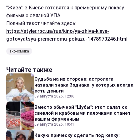
"Жива": в Киеве готовятся к премьерному показу
фильма о связной УПА
Полный текст читайте здесь:
https://styler.rbc.ua/rus/kino/ya-zhiva-kieve-
gotovyatsya-premernomu-pokazu-1478970246.html
экономика
Читайте также
Судьба на их стороне: астрологи
назвали знаки Зодиака, у которых всегда
есть деньги
09 августа 2026, 12:06
Вместо обычной "Шубы": этот салат со
свеклой и крабовыми палочками станет
вашим фирменным
09 августа 2026, 10:41
Какую прическу сделать под кепку: