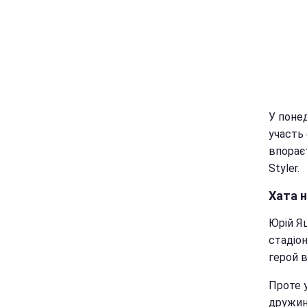
У понед
участь 
впорає
Styler.
Хата н
Юрій Яц
стадіон
герой в
Проте у
дружин