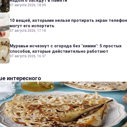
надолго засядут в памяти
07 августа 2026, 18:09
10 вещей, которыми нельзя протирать экран телефон
могут его испортить
07 августа 2026, 17:18
Муравьи исчезнут с огорода без "химии": 5 простых
способов, которые действительно работают
07 августа 2026, 16:37
е интересного