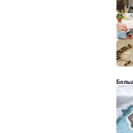
Больш