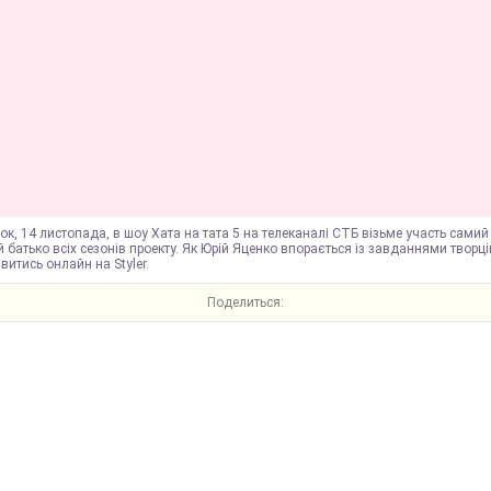
ок, 14 листопада, в шоу Хата на тата 5 на телеканалі СТБ візьме участь самий
 батько всіх сезонів проекту. Як Юрій Яценко впорається із завданнями творці
итись онлайн на Styler.
Поделиться: