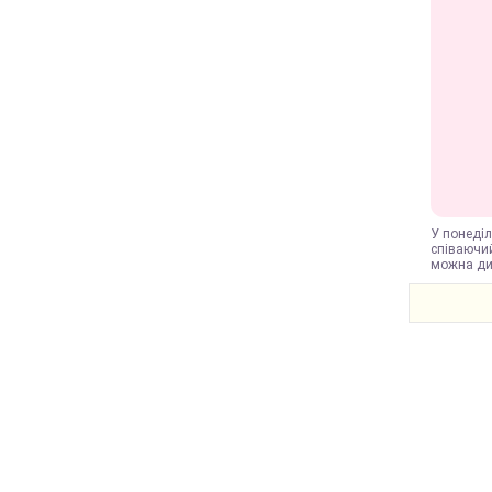
У понеділ
співаючий
можна див