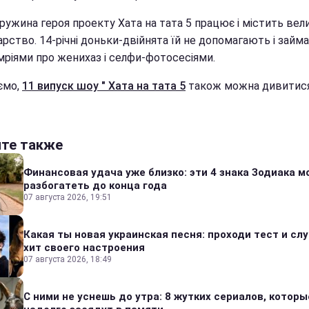
ружина героя проекту Хата на тата 5 працює і містить вел
арство. 14-річні доньки-двійнята їй не допомагають і зай
мріями про женихаз і селфи-фотосесіями.
ємо,
11 випуск шоу " Хата на тата 5
також можна дивитися
йте также
Финансовая удача уже близко: эти 4 знака Зодиака м
разбогатеть до конца года
07 августа 2026, 19:51
Какая ты новая украинская песня: проходи тест и сл
хит своего настроения
07 августа 2026, 18:49
С ними не уснешь до утра: 8 жутких сериалов, которы