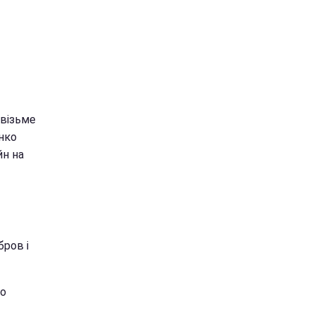
 візьме
нко
йн на
бров і
го