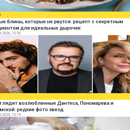
О
е блины, которые не рвутся: рецепт с секретным
диентом для идеальных дырочек
а 2026, 15:55
ыглядят возлюбленные Дантеса, Пономарева и
мской: редкие фото звезд
а 2026, 15:19