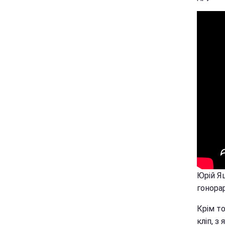
Юрій Яц
гонорар
Крім то
кліп, з