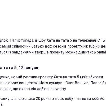
ілок, 14 листопада, в шоу Хата на тата 5 на телеканалі СТБ
самий співаючий батько всіх сезонів проекту. Як Юрій Яце
ться із завданнями творців проекту можна дивитись онла
а тата 5, 12 випуск
енко, новий учасник проекту Хата на тата 5 мріє збирати
и на своїх концертах. Його кумири - Олег Винник і Павло Зі
важає, що скоро він доб'ється успіху.
спіху він чекає вже 20 років, а весь побут тягне на собі йо
а.