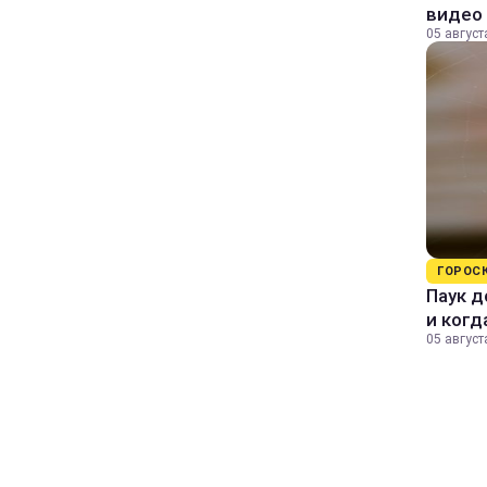
видео
05 август
ГОРОС
Паук д
и когд
05 август