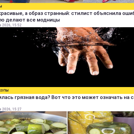
Ы
расивые, а образ странный: стилист объяснила ошиб
ую делают все модницы
а 2026, 15:52
КОПЫ
лась грязная вода? Вот что это может означать на 
а 2026, 15:27