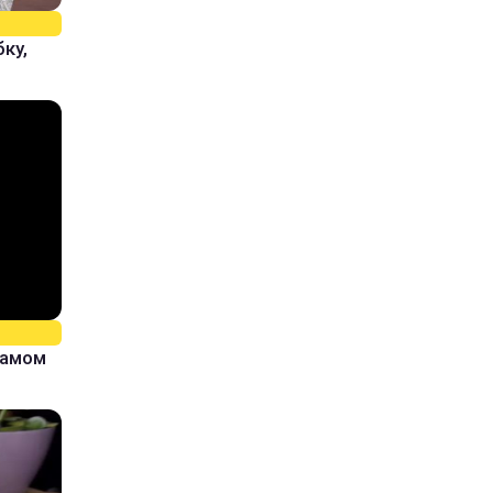
ку,
самом