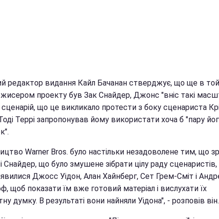
й редактор видання Кайл Бачанан стверджує, що ще в той 
ежисером проекту був Зак Снайдер, Джонс "вніс такі масш
 сценарій, що це викликало протести з боку сценариста Кр
 Тоді Террі запропонував йому використати хоча б "пару йо
к".
ицтво Warner Bros. було настільки незадоволене тим, що з
 Снайдер, що було змушене зібрати цілу раду сценаристів,
явилися Джосс Уідон, Алан Хайнберг, Сет Грем-Сміт і Андр
, щоб показати їм вже готовий матеріал і вислухати їх
ну думку. В результаті вони найняли Уідона", - розповів він.