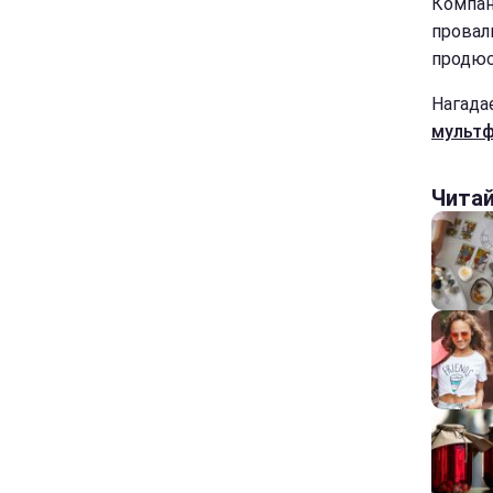
Компані
провал
продюс
Нагада
мультф
Чита