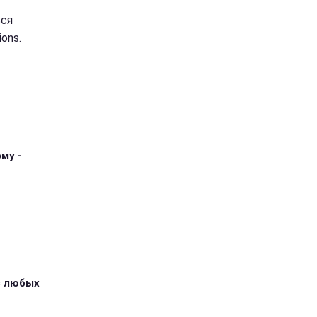
ься
ons.
му -
з любых