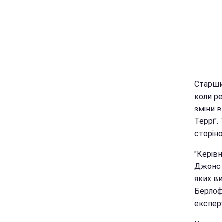
Старши
коли р
зміни в
Террі".
сторіно
"Керівн
Джонс і
яких ви
Берлофф
експерт