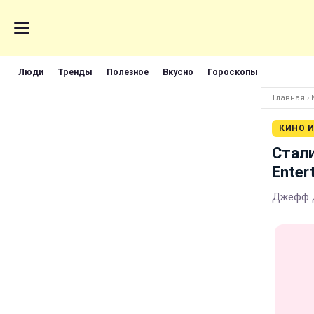
Люди
Тренды
Полезное
Вкусно
Гороскопы
Главная
›
КИНО И
Стали
Enter
Джефф Д