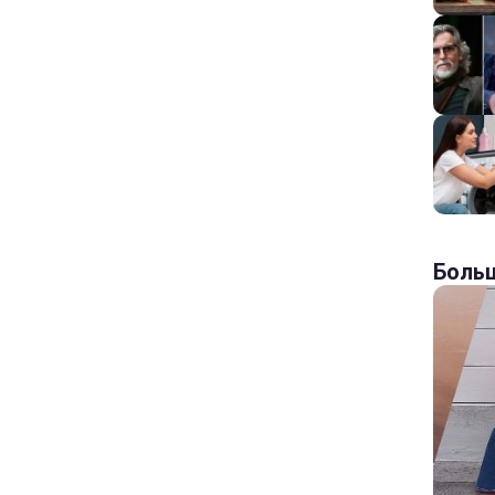
Больш