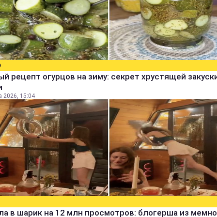
О
й рецепт огурцов на зиму: секрет хрустящей закуск
и
а 2026, 15:04
а в шарик на 12 млн просмотров: блогерша из мемно