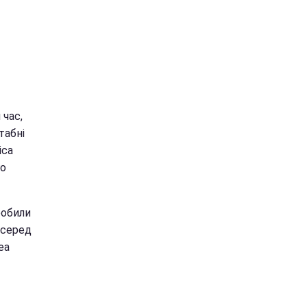
час,
табні
іса
го
робили
 серед
еа