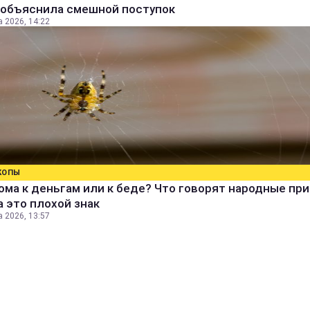
 объяснила смешной поступок
а 2026, 14:22
КОПЫ
ома к деньгам или к беде? Что говорят народные пр
а это плохой знак
а 2026, 13:57