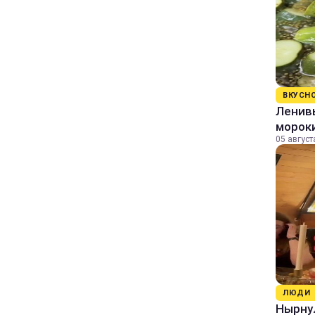
ВКУСН
Ленивы
морок
05 август
ЛЮДИ
Нырнул