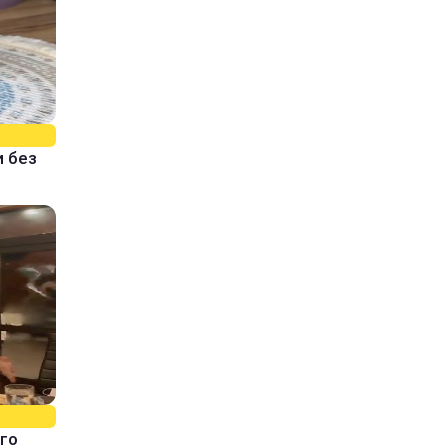
и без
го