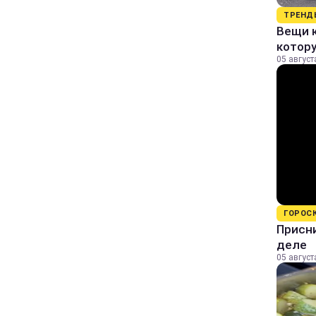
ТРЕНД
Вещи к
котор
05 август
ГОРОС
Присни
деле
05 август