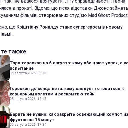
ї так і не вдалося врятувати "Лігу справедливості", і вона
илася в прокаті. Відомо, що після відставки Джонс займет
уванням фільмів, створюваних студією Mad Ghost Producti
ємо, що
Кріштіану Роналду стане супергероєм в новому
ільмі.
йте также
Таро-гороскоп на 6 августа: кому обещают успех, а ко
испытание
06 августа 2026, 06:15
Гороскоп до конца лета: кому следует готовиться к
карьерным взлетам и раскрытию тайн
05 августа 2026, 18:13
Варить не нужно: как закрыть освежающий компот и
фруктов за 15 минут
05 августа 2026, 17:34