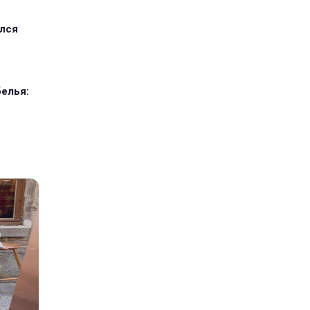
ился
елья: