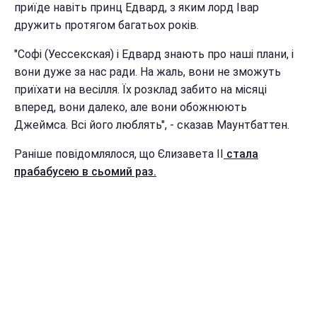
приїде навіть принц Едвард, з яким лорд Івар
дружить протягом багатьох років.
"Софі (Уессекская) і Едвард знають про наші плани, і
вони дуже за нас ради. На жаль, вони не зможуть
приїхати на весілля. Їх розклад забито на місяці
вперед, вони далеко, але вони обожнюють
Джеймса. Всі його люблять", - сказав Маунтбаттен.
Раніше повідомлялося, що Єлизавета II
стала
прабабусею в сьомий раз.