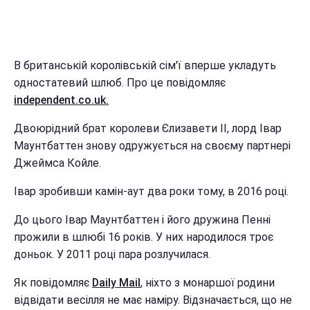
В британській королівській сім'ї вперше укладуть
одностатевий шлюб. Про це повідомляє
independent.co.uk.
Двоюрідний брат королеви Єлизавети II, лорд Івар
Маунтбаттен знову одружується на своєму партнері
Джеймса Койле.
Івар зробивши камін-аут два роки тому, в 2016 році.
До цього Івар Маунтбаттен і його дружина Пенні
прожили в шлюбі 16 років. У них народилося троє
доньок. У 2011 році пара розлучилася.
Як повідомляє
Daily Mail
, ніхто з монаршої родини
відвідати весілля не має наміру. Відзначається, що не