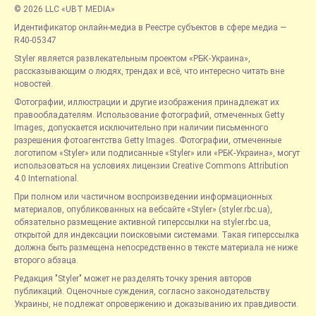
© 2026 LLC «UBT MEDIA»
Идентификатор онлайн-медиа в Реестре субъектов в сфере медиа —
R40-05347
Styler является развлекательным проектом «РБК-Украина»,
рассказывающим о людях, трендах и всё, что интересно читать вне
новостей.
Фотографии, иллюстрации и другие изображения принадлежат их
правообладателям. Использование фотографий, отмеченных Getty
Images, допускается исключительно при наличии письменного
разрешения фотоагентства Getty Images. Фотографии, отмеченные
логотипом «Styler» или подписанные «Styler» или «РБК-Украина», могут
использоваться на условиях лицензии Creative Commons Attribution
4.0 International.
При полном или частичном воспроизведении информационных
материалов, опубликованных на вебсайте «Styler» (styler.rbc.ua),
обязательно размещение активной гиперссылки на styler.rbc.ua,
открытой для индексации поисковыми системами. Такая гиперссылка
должна быть размещена непосредственно в тексте материала не ниже
второго абзаца.
Редакция "Styler" может не разделять точку зрения авторов
публикаций. Оценочные суждения, согласно законодательству
Украины, не подлежат опровержению и доказыванию их правдивости.