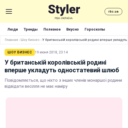
rbc.ua
Люди
Тренды
Полезное
Вкусно
Гороскопы
Главная
›
Шоу бизнес
›
У британській королівській родині вперше укладут
ШОУ БИЗНЕС
19 июня 2018, 23:14
У британській королівській родині
вперше укладуть одностатевий шлюб
Повідомляється, що ніхто з інших членів монаршої родини
відвідати весілля не має наміру