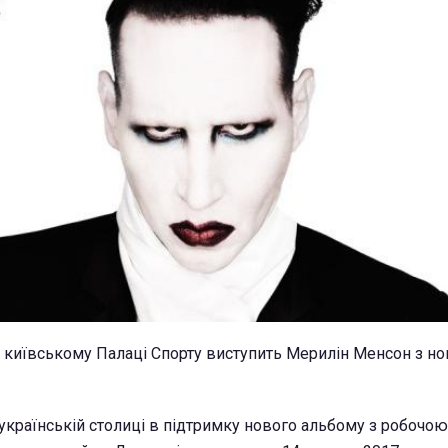
в київському Палаці Спорту виступить Мерилін Менсон з н
українській столиці в підтримку нового альбому з робочо