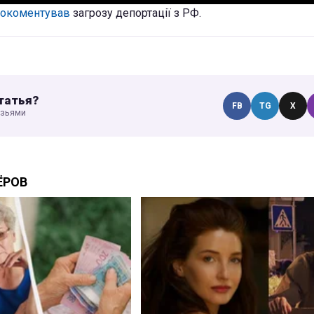
рокоментував
загрозу депортації з РФ.
татья?
FB
TG
X
узьями