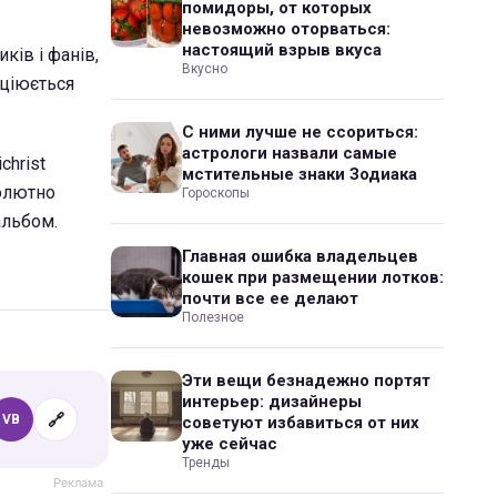
помидоры, от которых
невозможно оторваться:
настоящий взрыв вкуса
ків і фанів,
Вкусно
оціюється
С ними лучше не ссориться:
астрологи назвали самые
christ
мстительные знаки Зодиака
солютно
Гороскопы
альбом.
Главная ошибка владельцев
кошек при размещении лотков:
почти все ее делают
Полезное
Эти вещи безнадежно портят
интерьер: дизайнеры
🔗
VB
советуют избавиться от них
уже сейчас
Тренды