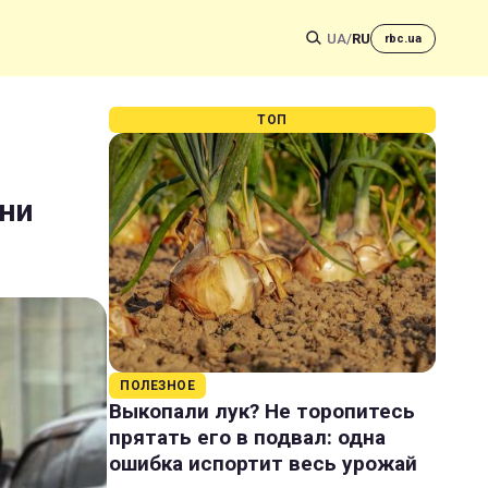
UA
/
RU
rbc.ua
ТОП
їни
ПОЛЕЗНОЕ
Выкопали лук? Не торопитесь
прятать его в подвал: одна
ошибка испортит весь урожай