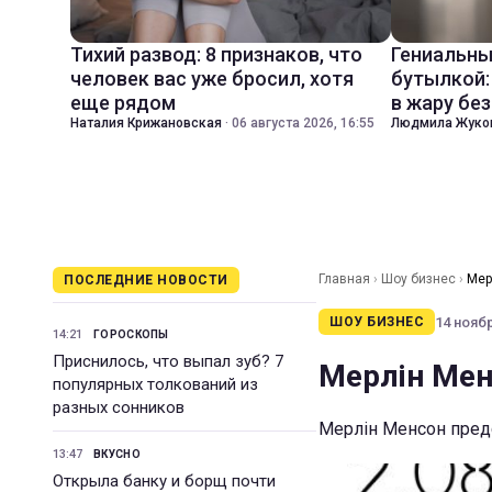
Тихий развод: 8 признаков, что
Гениальны
человек вас уже бросил, хотя
бутылкой:
еще рядом
в жару бе
Наталия Крижановская
·
06 августа 2026, 16:55
Людмила Жуко
Главная
›
Шоу бизнес
›
Мер
ПОСЛЕДНИЕ НОВОСТИ
14 ноябр
ШОУ БИЗНЕС
14:21
ГОРОСКОПЫ
Приснилось, что выпал зуб? 7
Мерлін Менс
популярных толкований из
разных сонников
Мерлін Менсон пред
13:47
ВКУСНО
Открыла банку и борщ почти