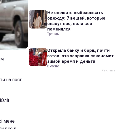
Не спешите выбрасывать
одежду: 7 вещей, которые
спасут вас, если вес
поменялся
Тренды
Открыла банку и борщ почти
готов: эта заправка сэкономит
им
зимой время и деньги
Вкусно
ти на пост
 Юлії
сі мене
ти все в