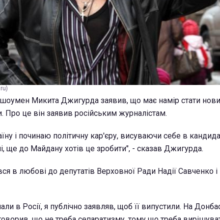
ru)
 шоумен Микита Джигурда заявив, що має намір стати нов
. Про це він заявив російським журналістам.
їну і починаю політичну кар'єру, висуваючи себе в кандида
чі, ще до Майдану хотів це зробити", - сказав Джигурда.
ся в любові до депутатів Верховної Ради Надії Савченко і
ли в Росії, я публічно заявляв, щоб її випустили. На Донба
 говорив, що не треба сепаратизму, тому що треба вирішува