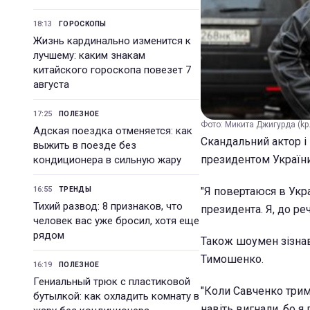
18:13
ГОРОСКОПЫ
Жизнь кардинально изменится к
лучшему: каким знакам
китайского гороскопа повезет 7
августа
17:25
ПОЛЕЗНОЕ
Фото: Микита Джигурда (kp.
Адская поездка отменяется: как
Скандальний актор і
выжить в поезде без
президентом України
кондиционера в сильную жару
16:55
"Я повертаюся в Укра
ТРЕНДЫ
Тихий развод: 8 признаков, что
президента. Я, до ре
человек вас уже бросил, хотя еще
рядом
Також шоумен зізнав
Тимошенко.
16:19
ПОЛЕЗНОЕ
Гениальный трюк с пластиковой
"Коли Савченко трима
бутылкой: как охладить комнату в
навіть вигнали, бо я