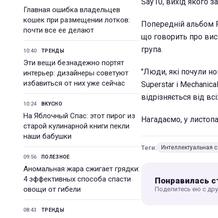
Say10, вихід якого з
Главная ошибка владельцев
кошек при размещении лотков:
Попередній альбом P
почти все ее делают
що говорить про висо
група.
10:40
ТРЕНДЫ
Эти вещи безнадежно портят
"Люди, які почули нов
интерьер: дизайнеры советуют
избавиться от них уже сейчас
Superstar і Mechanic
відрізняється від вс
10:24
ВКУСНО
На Яблочный Спас: этот пирог из
Нагадаємо, у листоп
старой кулинарной книги пекли
наши бабушки
Теги:
Интеллектуальная с
09:56
ПОЛЕЗНОЕ
Аномальная жара сжигает грядки:
4 эффективных способа спасти
Понравилась с
овощи от гибели
Поделитесь ею с др
08:43
ТРЕНДЫ