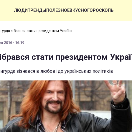
ЛЮДИ
ТРЕНДЫ
ПОЛЕЗНОЕ
ВКУСНО
ГОРОСКОПЫ
гурда зібрався стати президентом України
я 2016 · 16:19
ібрався стати президентом Укра
гурда зізнався в любові до українських політиків