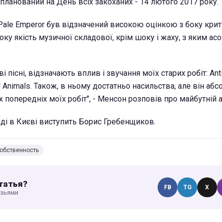
апланований на День всіх закоханих - 14 лютого 2017 року.
ale Emperor був відзначений високою оцінкою з боку крити
ку якість музичної складової, крім шоку і жаху, з яким ас
і пісні, відзначають вплив і звучання моїх старих робіт: Anti
al Animals. Також, в ньому достатньо насильства, але він аб
іх попередніх моїх робіт", - Менсон розповів про майбутній 
аді в Києві виступить Борис Гребенщиков.
обственность
татья?
FB
TG
X
узьями