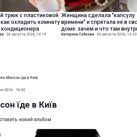
й трюк с пластиковой
Женщина сделала "капсулу
 как охладить комнату
времени" и спрятала ее в св
з кондиционера
доме: зачем и что там внутр
ва
·
06 августа 2026, 16:19
Катерина Собкова
·
06 августа 2026, 15:33
лін Менсон їде в Київ
я 2016 · 16:02
он їде в Київ
ставить новий альбом