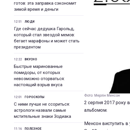
готов: эта заправка сэкономит
зимой время и деньги
12:51
ЛЮДИ
Где сейчас дедушка Гарольд,
который стал звездой мемов:
бегает марафоны и может стать
президентом
12:22
ВКУСНО
Быстрые маринованные
помидоры, от которых
невозможно оторваться:
настоящий взрыв вкуса
Фото: Мерлін Менсон
12:01
ГОРОСКОПЫ
2 серпня 2017 року 
С ними лучше не ссориться:
альбомом.
астрологи назвали самые
мстительные знаки Зодиака
Менсон виступить в 
11:16
ПОЛЕЗНОЕ