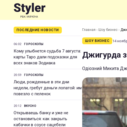
Главная
›
Шоу бизнес
›
Джи
ПОСЛЕДНИЕ НОВОСТИ
14 ноябр
ШОУ БИЗНЕС
06:02
ГОРОСКОПЫ
Кому улыбнется судьба 7 августа:
Джигурда з
карты Таро дали подсказки для
всех знаков Зодиака
Одіозний Микита Джи
20:59
ГОРОСКОПЫ
Люди, рожденные в эти дни
недели, гребут деньги лопатой: им
повезло с пеленок
20:12
ВКУСНО
Открываешь банку и уже не
остановиться: как закрыть
кабачки в соусе сацебели