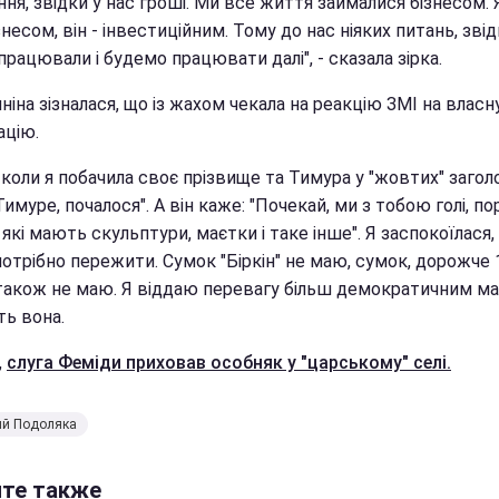
ня, звідки у нас гроші. Ми все життя займалися бізнесом. 
несом, він - інвестиційним. Тому до нас ніяких питань, зві
працювали і будемо працювати далі", - сказала зірка.
іна зізналася, що із жахом чекала на реакцію ЗМІ на власн
ацію.
 коли я побачила своє прізвище та Тимура у "жовтих" загол
Тимуре, почалося". А він каже: "Почекай, ми з тобою голі, по
 які мають скульптури, маєтки і таке інше". Я заспокоїлася,
отрібно пережити. Сумок "Біркін" не маю, сумок, дорожче 
 також не маю. Я віддаю перевагу більш демократичним мар
ть вона.
,
слуга Феміди приховав особняк у "царському" селі.
ий Подоляка
йте также