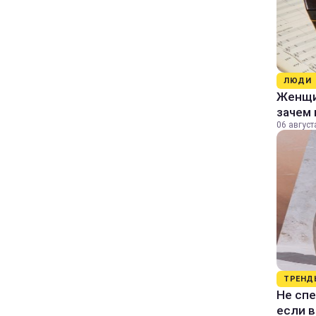
ЛЮДИ
Женщин
зачем 
06 август
ТРЕНД
Не спе
если 