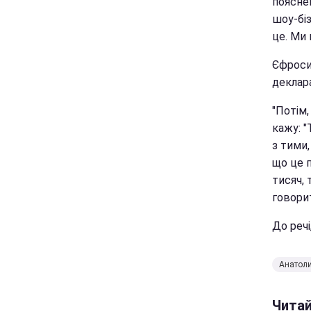
пояснен
шоу-біз
це. Ми 
Єфросин
деклар
"Потім,
кажу: "
з тими,
що це п
тисяч,
говори
До речі
Анатол
Чита