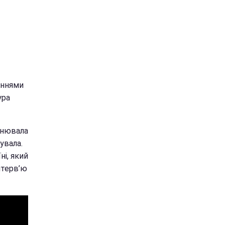
еннями
ура
овнювала
сувала.
ні, який
нтерв’ю