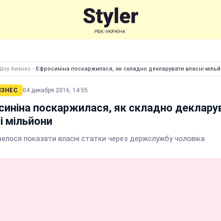
Шоу бизнес
›
Єфросиніна поскаржилася, як складно декларувати власні міль
ИЗНЕС
04 декабря 2016, 14:55
иніна поскаржилася, як складно деклару
і мільйони
овелося показати власні статки через держслужбу чоловіка