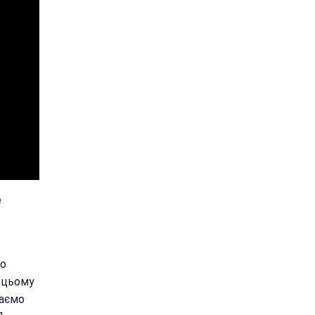
е
но
и цьому
маємо