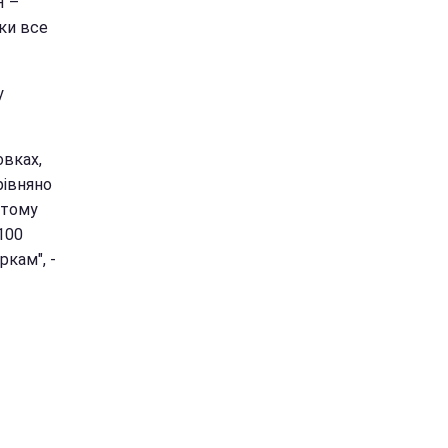
Я –
дки все
у
овках,
рівняно
 тому
100
кам", -