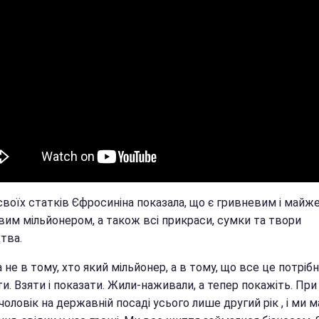
своїх статків Єфросиніна показала, що є гривневим і майж
вим мільйонером, а також всі прикраси, сумки та твори
тва.
 не в тому, хто який мільйонер, а в тому, що все це потріб
и. Взяти і показати. Жили-наживали, а тепер покажіть. Пр
чоловік на державній посаді усього лише другий рік , і ми 