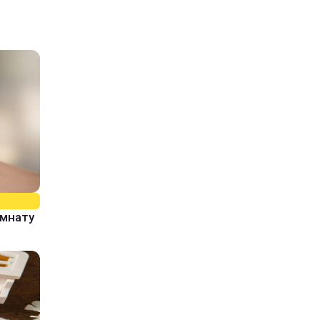
омнату