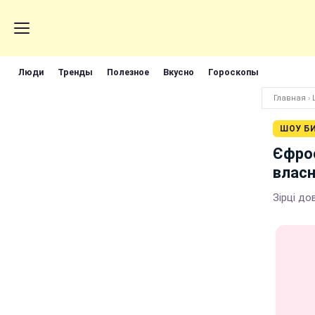
Люди
Тренды
Полезное
Вкусно
Гороскопы
Главная
›
ШОУ Б
Єфрос
власн
Зірці д