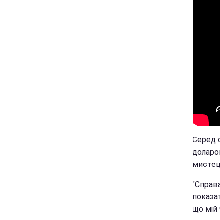
Серед 
доларо
мистец
"Справа
показат
що мій 