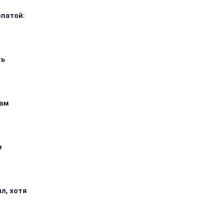
опатой:
ть
кам
з
л, хотя