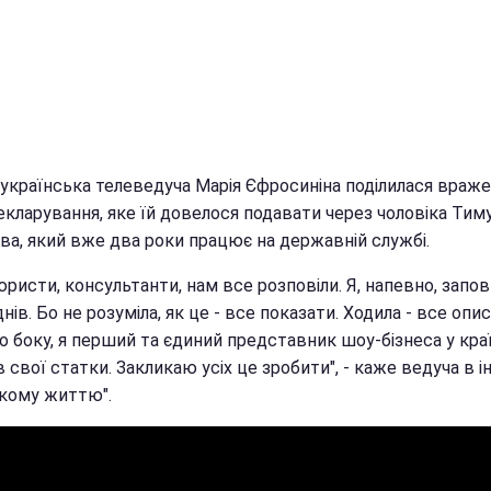
 українська телеведуча Марія Єфросиніна поділилася враж
екларування, яке їй довелося подавати через чоловіка Тим
ва, який вже два роки працює на державній службі.
юристи, консультанти, нам все розповіли. Я, напевно, зап
днів. Бо не розуміла, як це - все показати. Ходила - все опи
о боку, я перший та єдиний представник шоу-бізнеса у краї
 свої статки. Закликаю усіх це зробити", - каже ведуча в і
ькому життю".