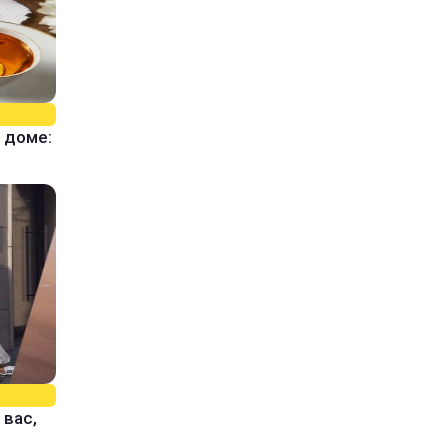
 доме:
 вас,