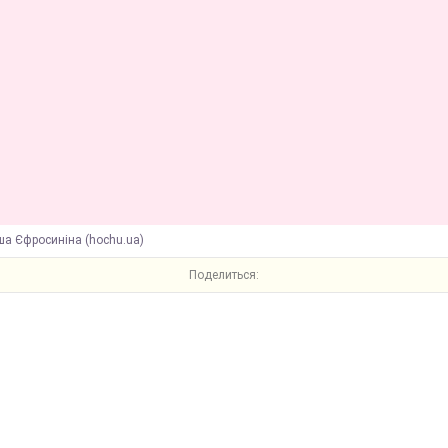
ша Єфросиніна (hochu.ua)
Поделиться: