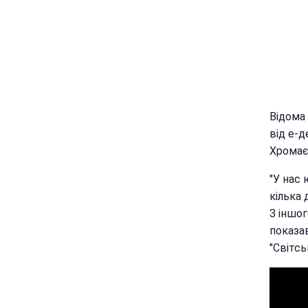
Відома
від е-д
Хромає
"У нас 
кілька 
З іншог
показав
"Світс