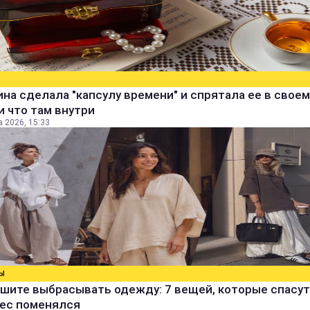
а сделала "капсулу времени" и спрятала ее в своем
и что там внутри
а 2026, 15:33
Ы
шите выбрасывать одежду: 7 вещей, которые спасут
вес поменялся