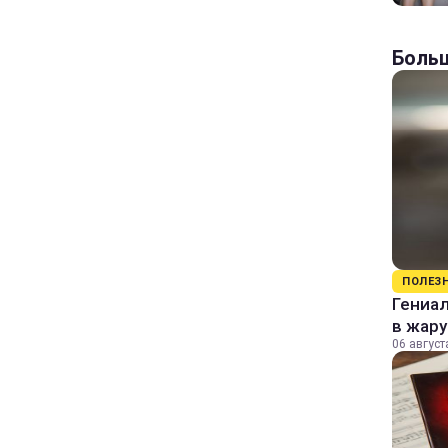
Больш
ПОЛЕЗ
Гениал
в жару
06 август