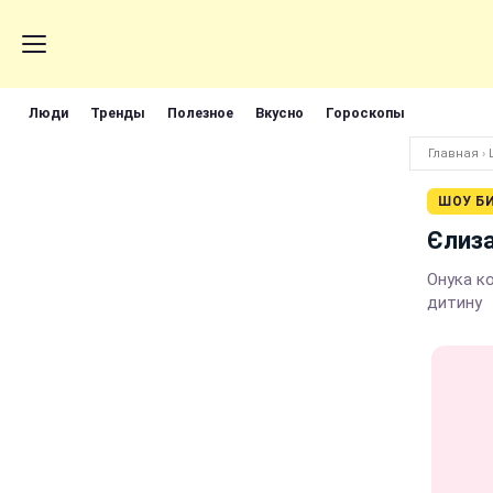
Люди
Тренды
Полезное
Вкусно
Гороскопы
Главная
›
ШОУ Б
Єлиза
Онука ко
дитину