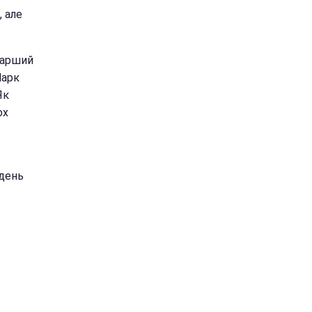
, але
старший
Марк
Як
ох
 день