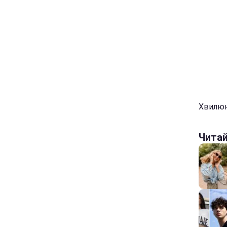
Хвилюю
Чита