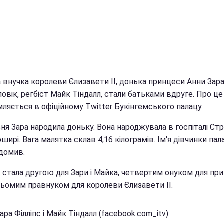
 внучка королеви Єлизавети II, донька принцеси Анни Зара
оловік, регбіст Майк Тіндалл, стали батьками вдруге. Про це
ляється в офіційному Twitter Букінгемського палацу.
ня Зара народила доньку. Вона народжувала в госпіталі Ст
ширі. Вага малятка склав 4,16 кілограмів. Ім'я дівчинки пал
ідомив.
 стала другою для Зари і Майка, четвертим онуком для пр
 сьомим правнуком для королеви Єлизавети II.
ара Філліпс і Майк Тіндалл (facebook.com_itv)