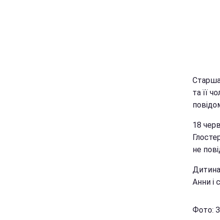
Старша
та її ч
повідом
18 черв
Глостер
не пов
Дитина
Анни і
Фото: З