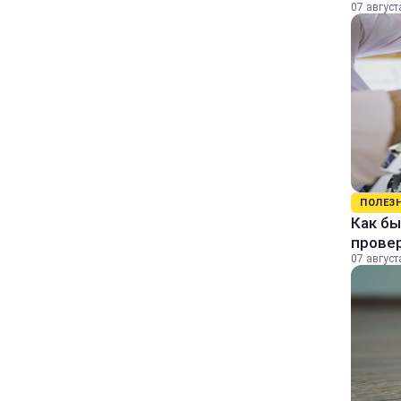
07 август
ПОЛЕЗ
Как бы
прове
07 август