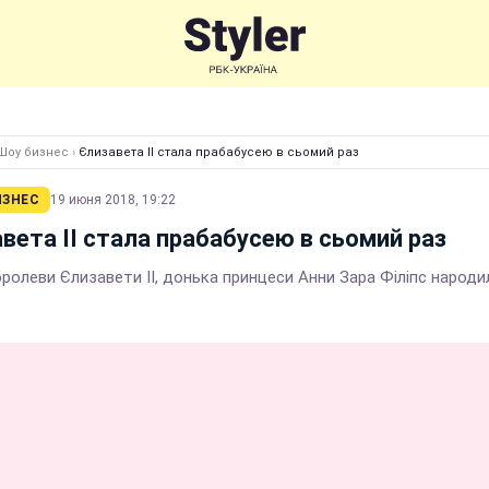
Шоу бизнес
›
Єлизавета II стала прабабусею в сьомий раз
ИЗНЕС
19 июня 2018, 19:22
вета II стала прабабусею в сьомий раз
ролеви Єлизавети II, донька принцеси Анни Зара Філіпс народи