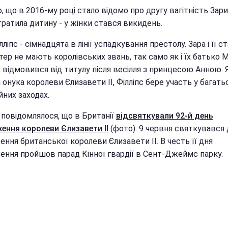
 що в 2016-му році стало відомо про другу вагітність Зари
ратила дитину - у жінки стався викидень.
лліпс - сімнадцята в лінії успадкування престолу. Зара і її 
тер не мають королівських звань, так само як і їх батько 
, відмовився від титулу після весілля з принцесою Анною. 
онука королеви Єлизавети II, Філліпс бере участь у багать
йних заходах.
 повідомлялося, що в Британії
відсвяткували 92-й день
ення королеви Єлизавети II
(фото). 9 червня святкувався
ння британської королеви Єлизавети II. В честь її дня
ення пройшов парад Кінної гвардії в Сент-Джеймс парку.