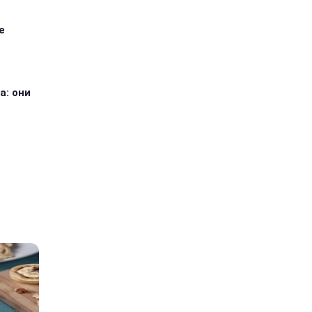
е
а: они