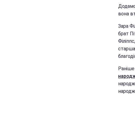
Додамо,
вона вт
Зара Фі
брат Пі
Філіппс
старша 
благоді
Раніше
народж
народже
народж