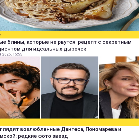
О
е блины, которые не рвутся: рецепт с секретным
диентом для идеальных дырочек
а 2026, 15:55
ыглядят возлюбленные Дантеса, Пономарева и
мской: редкие фото звезд