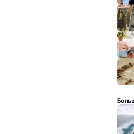
Больш