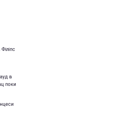
 Філіпс
рауд в
ац поки
инцеси