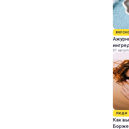
ВКУСН
Ажурны
ингре
07 август
ЛЮДИ
Как в
Борже