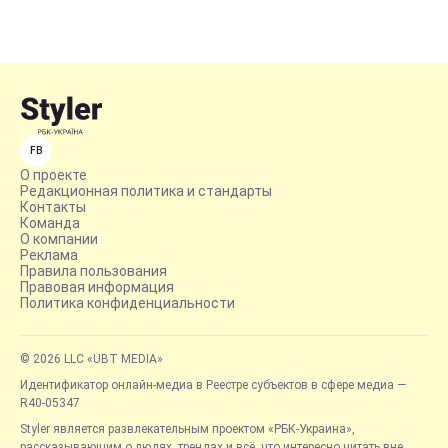
FB
О проекте
Редакционная политика и стандарты
Контакты
Команда
О компании
Реклама
Правила пользования
Правовая информация
Политика конфиденциальности
© 2026 LLC «UBT MEDIA»
Идентификатор онлайн-медиа в Реестре субъектов в сфере медиа —
R40-05347
Styler является развлекательным проектом «РБК-Украина»,
рассказывающим о людях, трендах и всё, что интересно читать вне