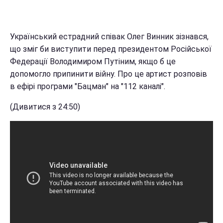
Український естрадний співак Олег Винник зізнався,
що зміг би виступити перед президентом Російської
Федерації Володимиром Путіним, якщо б це
допомогло припинити війну. Про це артист розповів
в ефірі програми "Бацман" на "112 каналі".
(Дивитися з 24:50)