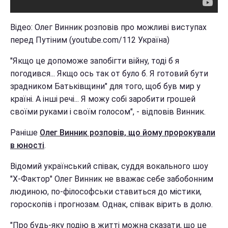
Відео: Олег Винник розповів про можливі виступах
перед Путіним (youtube.com/112 Україна)
"Якщо це допоможе запобігти війну, тоді б я
погодився... Якщо ось так от було б. Я готовий бути
зрадником Батьківщини" для того, щоб був мир у
країні. А інші речі... Я можу собі заробити грошей
своїми руками і своїм голосом", - відповів Винник.
Раніше
Олег Винник розповів, що йому пророкували
в юності
.
Відомий український співак, суддя вокального шоу
"Х-Фактор" Олег Винник не вважає себе забобонним
людиною, по-філософськи ставиться до містики,
гороскопів і прогнозам. Однак, співак вірить в долю.
"Про будь-яку подію в житті можна сказати, що це