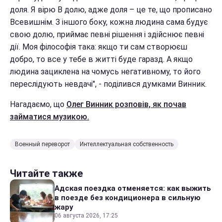
доля. Я вірю В долю, адже доля – це те, що прописано
Всевишнім. З іншого боку, кожна людина сама будує
свою долю, приймає певні рішення і здійснює певні
дії. Моя філософія така: якщо ти сам створюєш
добро, то все у тебе в житті буде гаразд. А якщо
людина зациклена на чомусь негативному, то його
переслідують невдачі", - поділився думками Винник.
Нагадаємо, що
Олег Винник розповів, як почав
займатися музикою.
Военный переворот
Интеллектуальная собственность
Читайте также
Адская поездка отменяется: как выжить
в поезде без кондиционера в сильную
жару
06 августа 2026, 17:25