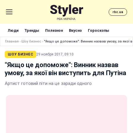
rbc.ua
Люди
Тренды
Полезное
Вкусно
Гороскопы
Главная
›
Шоу бизнес
›
"Якщо це допоможе": Винник назвав умову, за якої в
ШОУ БИЗНЕС
29 ноября 2017, 09:10
"Якщо це допоможе": Винник назвав
умову, за якої він виступить для Путіна
Артист готовий піти на це заради одного