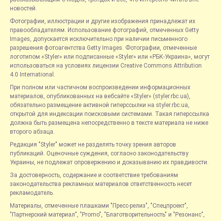
новостей.
Фотографии, иллюстрации и другие изображения принадлежат их
правообладателям. Использование фотографий, отмеченных Getty
Images, допускается исключительно при наличии письменного
разрешения фотоагентства Getty Images. Фотографии, отмеченные
логотипом «Styler» или подписанные «Styler» или «РБК-Украина», могут
использоваться на условиях лицензии Creative Commons Attribution
4.0 International.
При полном или частичном воспроизведении информационных
материалов, опубликованных на вебсайте «Styler» (styler.rbc.ua),
обязательно размещение активной гиперссылки на styler.rbc.ua,
открытой для индексации поисковыми системами. Такая гиперссылка
должна быть размещена непосредственно в тексте материала не ниже
второго абзаца.
Редакция "Styler" может не разделять точку зрения авторов
публикаций. Оценочные суждения, согласно законодательству
Украины, не подлежат опровержению и доказыванию их правдивости.
За достоверность, содержание и соответствие требованиям
законодательства рекламных материалов ответственность несет
рекламодатель.
Материалы, отмеченные плашками "Пресс-релиз", "Спецпроект",
"Партнерский материал", "Promo", "Благотворительность" и "Резонанс",