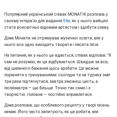
Популярний український співак MONATIK розповів у
своєму інтерв'ю для видання
Elle
, як у нього вийшло
стати всесвітньо відомим артистом і здобути славу.
Діма Монатік не отримував музичної освіти, але у
нього все одно виходить творити і писати пісні.
На питання, як у нього це вдається, співак відповів: "Я
сам не розумію, як це відбувається. Швидше за все,
від шаленого бажання щось зробити. Це можна
порівняти з тренуваннями: сьогодні ти на турніку зміг
три рази підтягнутися, завтра зможеш шість, а
післязавтра — ще більше. Точно так само і з
творчістю: головне — постійно вправлятися.
Діма розповів, що особливого рецепту у творі пісень
немає. Його часто запитують, як це робити, але