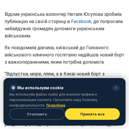
Відома українська волонтер Наталя Юсупова зробила
публікацію на своїй сторінці в
Facebook
, де попросила
небайдужих громадян допомоги українським
військовим.
Як повідомила дівчина, київський до Головного
військового клінічного госпіталю надійшов новий борт
з важкопораненими, яким потрібна допомога.
"Відпустки, море, пляж, а в Києві новий борт з
важкими пораненими. Низка швидких з мигалками
промчала по столиці, бійці з ампутацією, з кульовими
🍪
Мы используем cookie
✕
Мы используем файлы cookie для анализа трафика и
пораненнями і осколковими. Поки весь світ дивиться
персонализации контента. Прочитайте нашу Политику
футбол в Росії, наші воїни продовжують гинути щодня
конфиденциальности.
Подробнее
від рук російських бойовиків. Немає перемир'я і немає
Отклонить
Принять все
кінця цій війні... Наші госпітальні будні всі такі ж, п'ятий
рік доктора, мед персонал, волонтери та небайдужі