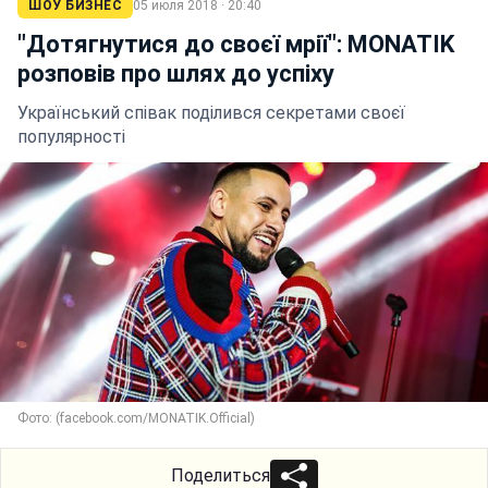
ШОУ БИЗНЕС
05 июля 2018 · 20:40
"Дотягнутися до своєї мрії": MONATIK
розповів про шлях до успіху
Український співак поділився секретами своєї
популярності
Фото: (facebook.com/MONATIK.Official)
Поделиться