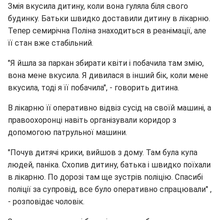
Змія вкусила дитину, коли вона гуляла біля свого
будинку. Батьки швидко доставили дитину в лікарню.
Тепер семирічна Поліна знаходиться в реанімації, але
її стан вже стабільний.
"Я йшла за паркан збирати квіти і побачила там змію,
вона мене вкусила. Я дивилася в інший бік, коли мене
вкусила, тоді я її побачила", - говорить дитина.
В лікарню її оперативно відвіз сусід на своїй машині, а
правоохоронці навіть організували коридор з
допомогою патрульної машини.
"Почув дитячі крики, вийшов з дому. Там була купа
людей, паніка. Схопив дитину, батька і швидко поїхали
в лікарню. По дорозі там ще зустрів поліцію. Спасибі
поліції за супровід, все було оперативно спрацювали" ,
- розповідає чоловік.