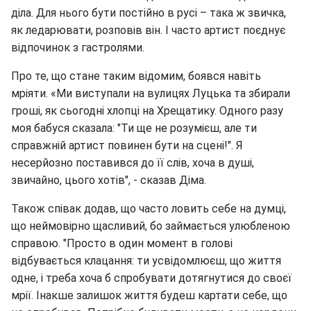
діла. Для нього бути постійно в русі – така ж звичка,
як ледарювати, розповів він. І часто артист поєднує
відпочинок з гастролями.
Про те, що стане таким відомим, боявся навіть
мріяти. «Ми виступали на вулицях Луцька та збирали
гроші, як сьогодні хлопці на Хрещатику. Одного разу
моя бабуся сказала: "Ти ще не розумієш, але ти
справжній артист повинен бути на сцені!". Я
несерйозно поставився до її слів, хоча в душі,
звичайно, цього хотів", - сказав Діма.
Також співак додав, що часто ловить себе на думці,
що неймовірно щасливий, бо займається улюбленою
справою. "Просто в один момент в голові
відбувається клацання: ти усвідомлюєш, що життя
одне, і треба хоча б спробувати дотягнутися до своєї
мрії. Інакше залишок життя будеш картати себе, що