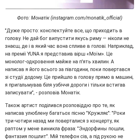
Фото: Монатік (instagram.com/monatik_official)
"Дуже просто: конспектуйте все, що приходить в
голову. Не дай бог випустити якусь риму — ніколи не
знаєш, де і в який час вона спливе в голові. Наприклад,
на премії YUNA я представив вірш «Моїм». Це
монолог-одкровення майже на п'ять хвилин. А
написав я його всього за півгодини, поки повертався
зі студії додому. Це прийшло в голову прямо в машині,
я пригальмував біля узбіччя дороги і тільки встигав
записувати", - розповів Монатік.
Також артист поділився розповіддю про те, як
написав улюблену багатьох пісню "Кружляє": "Роки
три-чотири назад ми поверталися з концерту, як
раптом у мене виникла фраза: "Эндорфины пошли,
фантазия пошлит". Мій телефон сів, а під рукою не