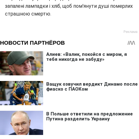
запалені лампадки і хліб, щоб пом'янути душі померлих
страшною смертю.