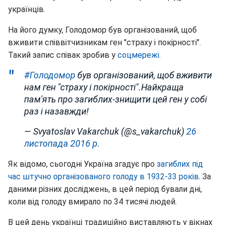
українців.
На його думку, Голодомор був організований, щоб
вживити співвітчизникам ген "страху і покірності".
Такий запис співак зробив у
соцмережі
.
#Голодомор
був організований, щоб вживити
нам ген "страху і покірності".Найкраща
пам'ять про загиблих-знищити цей ген у собі
раз і назавжди!
— Svyatoslav Vakarchuk (@s_vakarchuk)
26
листопада 2016 р.
Як відомо, сьогодні Україна згадує про
загиблих під
час штучно організованого голоду в 1932-33 років
. За
даними різних досліджень, в цей період бували дні,
коли від голоду вмирало по 34 тисячі людей.
В цей день українці традиційно виставляють у вікнах