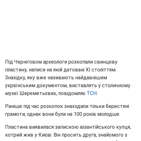
Під Черніговом археологи розкопали свинцеву
пластину, написи на якій датовані XI століттям.
Знахідку, яку вже називають найдавнішим
українським документом, виставлять у столичному
музеї Шереметьєвих, повідомляє
ТСН
.
Раніше під час розкопок знаходили тільки берестяні
грамоти, однак вони були на 100 років молодше.
Пластина виявилася запискою візантійського купця,
котрий жив у Києві. Він просить друга, знайомого з