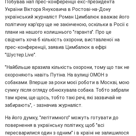
Побував нап прес-конференції екс-президента
України Віктора Януковича в Ростові-на-Дону
український журналіст Роман Цимбалюк вважає його
політичну кар'єру ще не закінченою, оскільки в Росії є
плани на нашого колишнього "гаранта". Про це
свідчить хоча б кількість охорони, виставленої на
прес-конференції, заявив Цимбалюк в ефірі
"Шустер.Live".
"Найбільше вразила кількість охорони, тому що так не
охороняють навіть Путіна. На вулиці ОМОН з
собаками. Вперше за роки моєї роботи в Москві, мою
сумку після огляду обнюхувала собака. Тобто забрали
там крем, ще щось, тобто такі речі, які зазвичай не
забирають", - зазначив журналіст.
На його думку, "легітимного" можуть готувати до
повернення в українську політику, щоб "всі
пересварилися один з одним" і в країні не залишилося