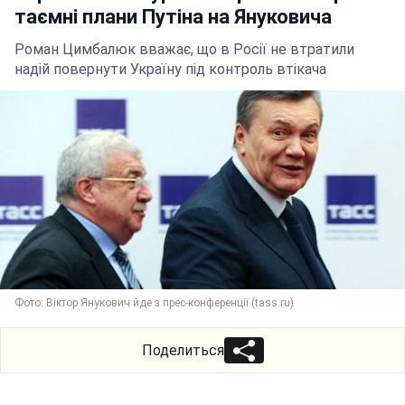
таємні плани Путіна на Януковича
Роман Цимбалюк вважає, що в Росії не втратили
надій повернути Україну під контроль втікача
Фото: Віктор Янукович йде з прес-конференції (tass.ru)
Поделиться