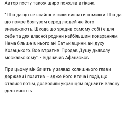
Автор посту також щиро пожалів втікача.
" Шкода що не знайшов сили визнати помилки. Шкода
що помре боягузом серед людей які його
зневажають. Шкода що зрадив самому собі і є для
себе та для власної родини найбільшим покаранням.
Нема більше в нього ані Батьківщини, ані духу
Козацького. Все втратив. Продав Душу дьяволу
москальскому", - відзначив Афанасьєв.
При цьому він бачить у заявах колишнього глави
держави і позитив – адже його втеча і події, що
сталися потім, дозволили українцям віднайти власну
ідентичність.