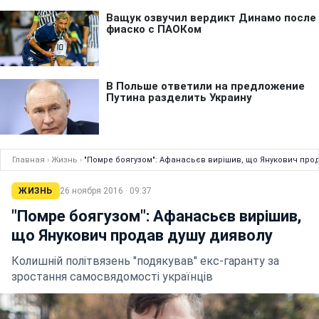
Главная
›
Жизнь
›
"Помре боягузом": Афанасьєв вирішив, що Янукович про
ЖИЗНЬ
26 ноября 2016 · 09:37
"Помре боягузом": Афанасьєв вирішив,
що Янукович продав душу дияволу
Колишній політвязень "подякував" екс-гаранту за
зростання самосвядомості українців