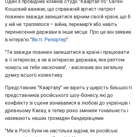
Один з провідних коміків студії "Квартал 95" Євген
Кошовий вважає, що справжній артист-патріот
повинен завжди залишатися вірним своїй країні, що б
у ній не траплялося – війна, перемир'я або навіть
перенесення держави в інше місце. Про це він заявив
в інтерв'ю "
Вісті. Репортер
".
"Ти завжди повинен залишатися в країні і працювати
в її інтересах, а не в інтересах держави, яка раптом
чомусь на тебе наскочила", - висловив він загальну
думку всього колективу.
Представник "Кварталу" не вірить у щирість більшості
представників російського шоу-бізнесу, які до
конфлікту зі сцени зізнавалися в любові до українців і
древньому Києву, а тепер різко змінили тональність і
називають наших громадян бандерівцями.
"Ми в Росії були не настільки відомі, як російські