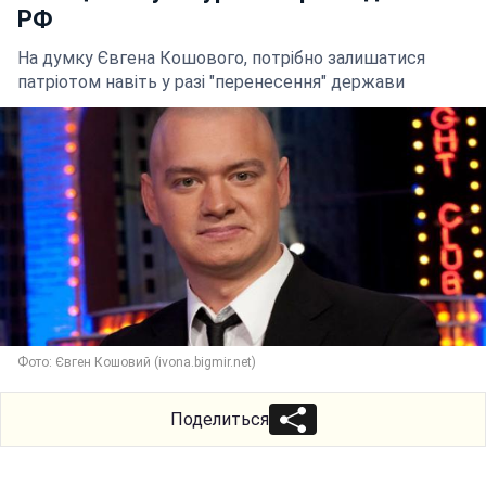
РФ
На думку Євгена Кошового, потрібно залишатися
патріотом навіть у разі "перенесення" держави
Фото: Євген Кошовий (ivona.bigmir.net)
Поделиться