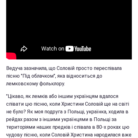
Ведуча зазначила, що Соловій просто переспівала
пісню "Під облачком", яка відноситься до
лемковскому фольклору.
"Цікаво, як лемків або іншим українцям вдалося
співати цю пісню, коли Христини Соловій ще на світі
не було? Як моя подруга з Польщі, українка, ходила в
рейдах разом з іншими українцями в Польщі за
територіями наших предків і співала в 80-х роках цю
чудову пісню, коли Соловій Христина народилася вже