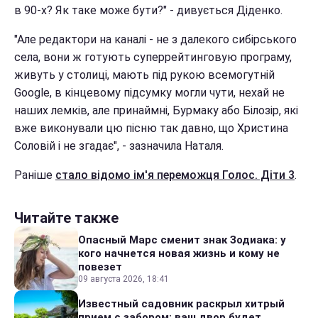
в 90-х? Як таке може бути?" - дивується Діденко.
"Але редактори на каналі - не з далекого сибірського
села, вони ж готують суперрейтинговую програму,
живуть у столиці, мають під рукою всемогутній
Google, в кінцевому підсумку могли чути, нехай не
наших лемків, але принаймні, Бурмаку або Білозір, які
вже виконували цю пісню так давно, що Христина
Соловій і не згадає", - зазначила Наталя.
Раніше
стало відомо ім'я переможця Голос. Діти 3
.
Читайте также
Опасный Марс сменит знак Зодиака: у
кого начнется новая жизнь и кому не
повезет
09 августа 2026, 18:41
Известный садовник раскрыл хитрый
прием с забором: ваш двор будет