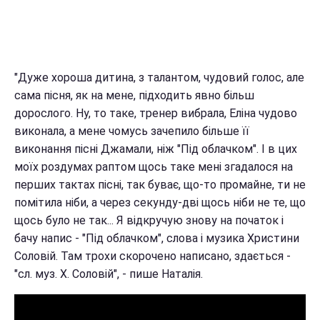
"Дуже хороша дитина, з талантом, чудовий голос, але
сама пісня, як на мене, підходить явно більш
дорослого. Ну, то таке, тренер вибрала, Еліна чудово
виконала, а мене чомусь зачепило більше її
виконання пісні Джамали, ніж "Під облачком". І в цих
моїх роздумах раптом щось таке мені згадалося на
перших тактах пісні, так буває, що-то промайне, ти не
помітила ніби, а через секунду-дві щось ніби не те, що
щось було не так... Я відкручую знову на початок і
бачу напис - "Під облачком", слова і музика Христини
Соловій. Там трохи скорочено написано, здається -
"сл. муз. Х. Соловій", - пише Наталія.