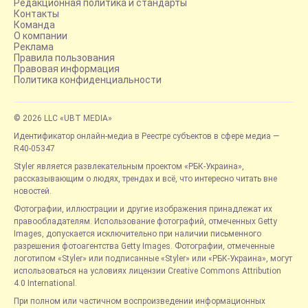
Редакционная политика и стандарты
Контакты
Команда
О компании
Реклама
Правила пользования
Правовая информация
Политика конфиденциальности
© 2026 LLC «UBT MEDIA»
Идентификатор онлайн-медиа в Реестре субъектов в сфере медиа —
R40-05347
Styler является развлекательным проектом «РБК-Украина»,
рассказывающим о людях, трендах и всё, что интересно читать вне
новостей.
Фотографии, иллюстрации и другие изображения принадлежат их
правообладателям. Использование фотографий, отмеченных Getty
Images, допускается исключительно при наличии письменного
разрешения фотоагентства Getty Images. Фотографии, отмеченные
логотипом «Styler» или подписанные «Styler» или «РБК-Украина», могут
использоваться на условиях лицензии Creative Commons Attribution
4.0 International.
При полном или частичном воспроизведении информационных