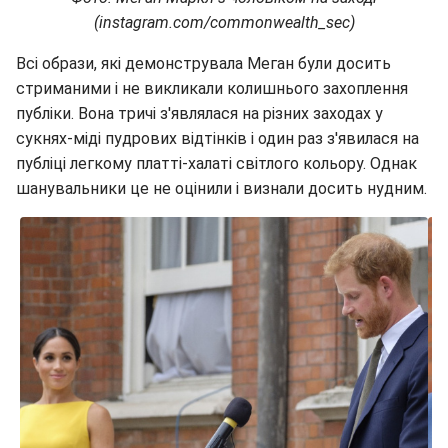
(instagram.com/commonwealth_sec)
Всі образи, які демонструвала Меган були досить
стриманими і не викликали колишнього захоплення
публіки. Вона тричі з'являлася на різних заходах у
сукнях-міді пудрових відтінків і один раз з'явилася на
публіці легкому платті-халаті світлого кольору. Однак
шанувальники це не оцінили і визнали досить нудним.