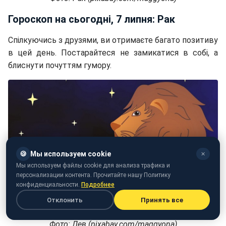
Гороскоп на сьогодні, 7 липня: Рак
Спілкуючись з друзями, ви отримаєте багато позитиву
в цей день. Постарайтеся не замикатися в собі, а
блиснути почуттям гумору.
🍪
Мы используем cookie
✕
Мы используем файлы cookie для анализа трафика и
персонализации контента. Прочитайте нашу Политику
конфиденциальности.
Подробнее
Отклонить
Принять все
Фото: Лев (pixabay.com/maggyona)