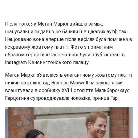
Після того, як Меган Маркл вийшла заміж,
шанувальники давно не бачили її в цікавих аутфітах.
Нещодавно вона вперше після весілля була помічена в
яскравому жовтому платті. Фото з примітним
образом герцогині Сассекської були опубліковані в
Instagram Кенсингтонського палацу.
Меган Маркл з'явилася в елегантному жовтому платті
нижче за коліно від Brandon Maxwell на заході, який
влаштували в особняку XVIII століття Мальборо-хаус.
Герцогиня супроводжувала чоловіка, принца Гарі.