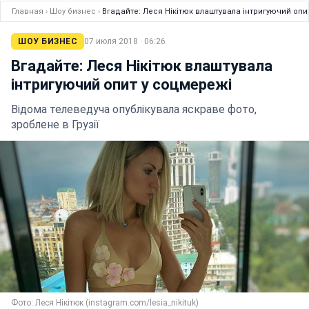
Главная
›
Шоу бизнес
›
Вгадайте: Леся Нікітюк влаштувала інтригуючий опи
ШОУ БИЗНЕС
07 июля 2018 · 06:26
Вгадайте: Леся Нікітюк влаштувала
інтригуючий опит у соцмережі
Відома телеведуча опублікувала яскраве фото,
зроблене в Грузії
Фото: Леся Нікітюк (instagram.com/lesia_nikituk)