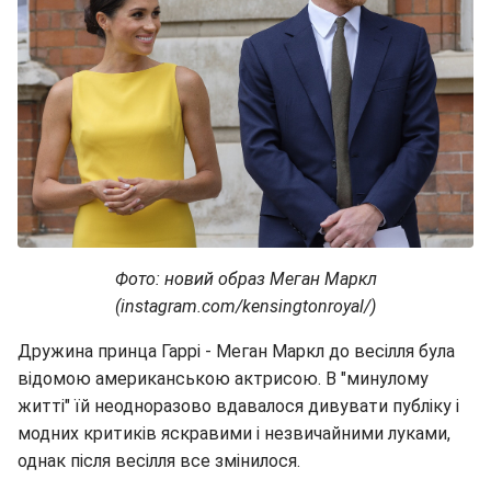
Фото: новий образ Меган Маркл
(instagram.com/kensingtonroyal/)
Дружина принца Гаррі - Меган Маркл до весілля була
відомою американською актрисою. В "минулому
житті" їй неодноразово вдавалося дивувати публіку і
модних критиків яскравими і незвичайними луками,
однак після весілля все змінилося.