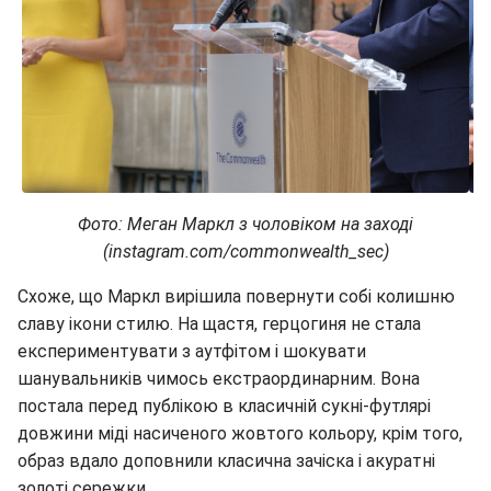
Фото: Меган Маркл з чоловіком на заході
(instagram.com/commonwealth_sec)
Схоже, що Маркл вирішила повернути собі колишню
славу ікони стилю. На щастя, герцогиня не стала
експериментувати з аутфітом і шокувати
шанувальників чимось екстраординарним. Вона
постала перед публікою в класичній сукні-футлярі
довжини міді насиченого жовтого кольору, крім того,
образ вдало доповнили класична зачіска і акуратні
золоті сережки.