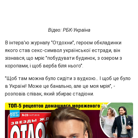
Відео: РБК-Україна
В інтерв'ю журналу "Отдохни", героєм обкладинки
якого став секс-символ української естради, він
зізнався, що мріє "побудувати будинок, з озером з
коропами, і щоб верба біля нього".
"Щоб там можна було сидіти з вудкою... І щоб це було
в Україні! Може це банально, але це моя мрія", -
розповів співак, який збирає стадіони.