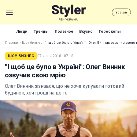
rbc.ua
Люди
Тренды
Полезное
Вкусно
Гороскопы
Главная
›
Шоу бизнес
›
"І щоб це було в Україні": Олег Винник озвучив свою
ШОУ БИЗНЕС
07 июля 2018 · 07:18
"І щоб це було в Україні": Олег Винник
озвучив свою мрію
Олег Винник зізнався, що не хоче купувати готовий
будинок, хоч гроші на це і є