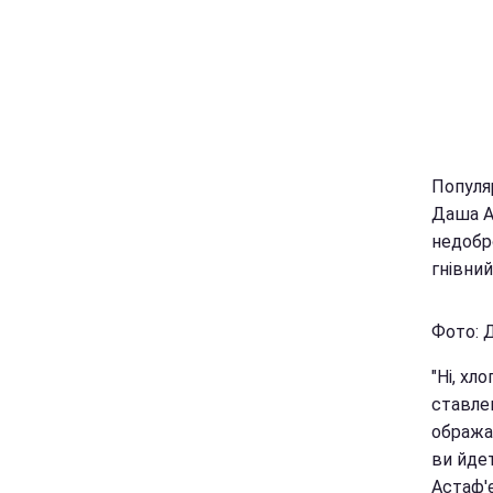
Популяр
Даша Ас
недобр
гнівний
Фото: Д
"Ні, хл
ставлен
ображат
ви йдет
Астаф'є