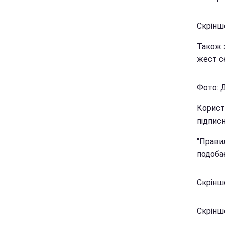
Скріншо
Також 
жест с
Фото: Д
Корист
підписн
"Прави
подобає
Скріншо
Скріншо