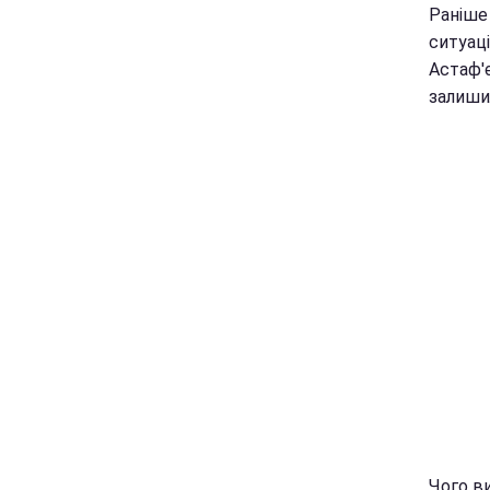
Раніше
ситуаці
Астаф'є
залиши
Чого ви