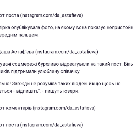
т поста (instagram.com/da_astafieva)
зірка опублікувала фото, на якому вона показує непристой
ереднім пальцем.
аша Астаф'єва (instagram.com/da_astafieva)
увачі соцмережі бурхливо відреагували на такий пост. Біл
иків підтримали улюблену співачку.
льно! Завжди не розуміла таких людей. Якщо щось не
ться - відпишіть", - пишуть юзери.
т коментарів (instagram.com/da_astafieva)
т поста (instagram.com/da_astafieva)