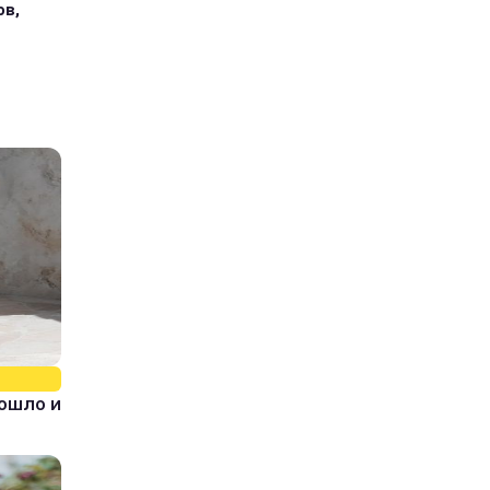
ов,
зошло и