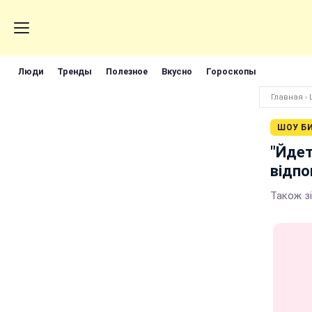
Люди
Тренды
Полезное
Вкусно
Гороскопы
Главная
›
ШОУ Б
"Йдет
відпо
Також з