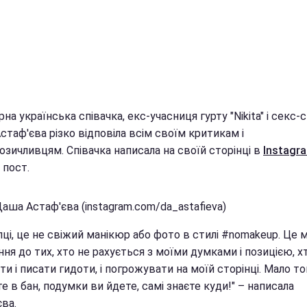
на українська співачка, екс-учасниця гурту "Nikita" і секс
таф'єва різко відповіла всім своїм критикам і
озичливцям. Співачка написала на своїй сторінці в
Іnstagr
 пост.
аша Астаф'єва (instagram.com/da_astafieva)
опці, це не свіжий манікюр або фото в стилі #nomakeup. Це 
ня до тих, хто не рахується з моїми думками і позицією, х
и і писати гидоти, і погрожувати на моїй сторінці. Мало то
е в бан, подумки ви йдете, самі знаєте куди!" – написала
ва.