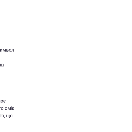
-символ
am
моє
то сміє
го, що