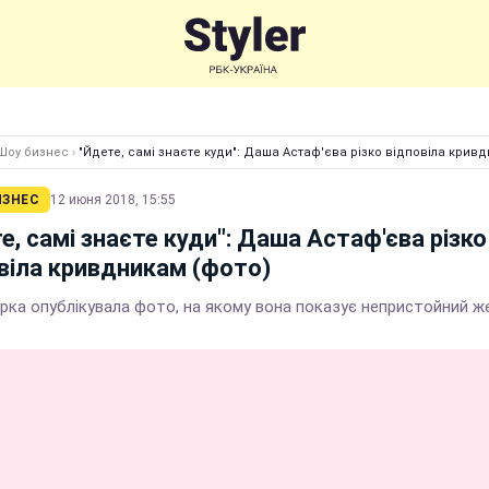
Шоу бизнес
›
"Йдете, самі знаєте куди": Даша Астаф'єва різко відповіла крив
ИЗНЕС
12 июня 2018, 15:55
е, самі знаєте куди": Даша Астаф'єва різко
віла кривдникам (фото)
ірка опублікувала фото, на якому вона показує непристойний ж