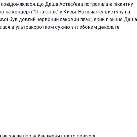
 повідомлялося, що Даша Астаф'єва потрапила в пікантну
ю на концерті "Ліга зірок" у Києві. На початку виступу на
вої був довгий червоний лаковий плащ, який пізніше Даша з
лася в ультракоротком сукню з глибоким декольте.
 не знали про найзнаменитішого ревізорі