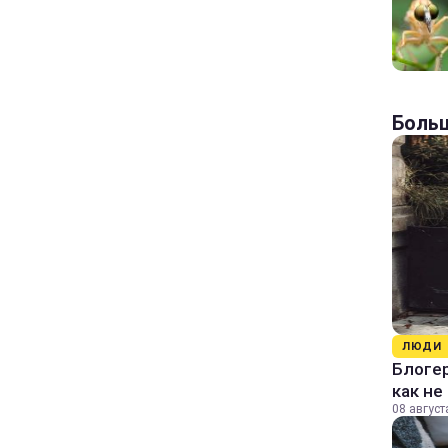
Больш
ЛЮДИ
Блогер
как не
08 август