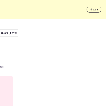
rbc.ua
дникам (фото)
ест