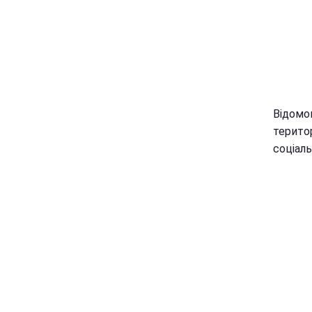
Відомо
територ
соціал