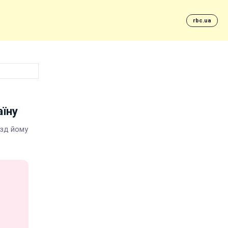
rbc.ua
аїну
їзд йому