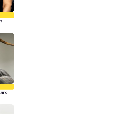
ит
олго