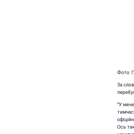
Фото: 
За слов
перебув
"У мен
тимчасо
офіційн
Ось так