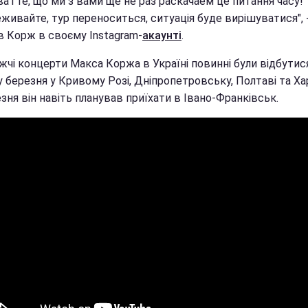
 і те, що ми з вами ще не раз раскачаем це питання часу!
живайте, тур переноситься, ситуація буде вирішуватися", 
в Корж в своєму Instagram-
акаунті
.
жчі концерти Макса Коржа в Україні повинні були відбутис
 березня у Кривому Розі, Дніпропетровську, Полтаві та Хар
зня він навіть планував приїхати в Івано-Франківськ.