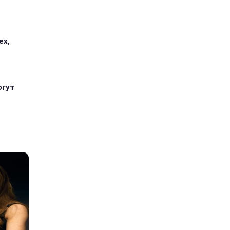
ех,
огут