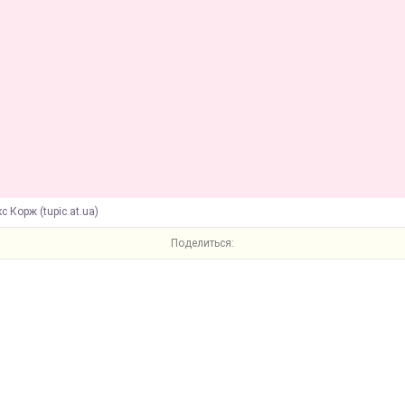
с Корж (tupic.at.ua)
Поделиться: