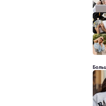
Больш