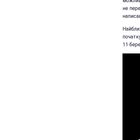
можлива
не пере
написа
Найбли
початку
11 бере