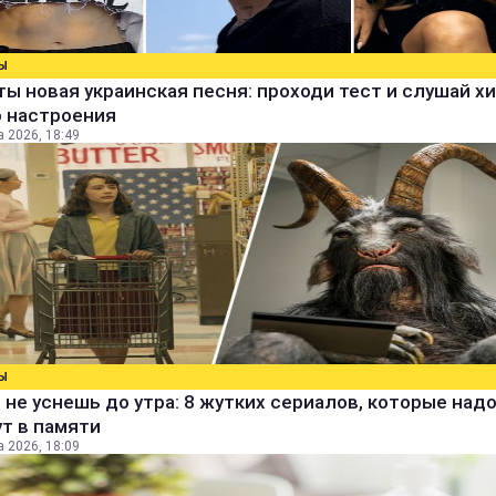
Ы
ты новая украинская песня: проходи тест и слушай х
о настроения
а 2026, 18:49
Ы
 не уснешь до утра: 8 жутких сериалов, которые над
т в памяти
а 2026, 18:09