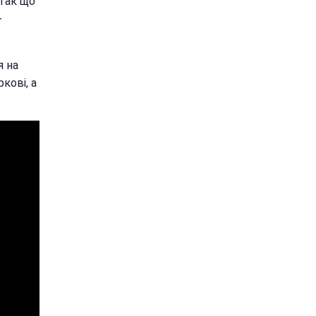
 Так що
-
я на
кові, а