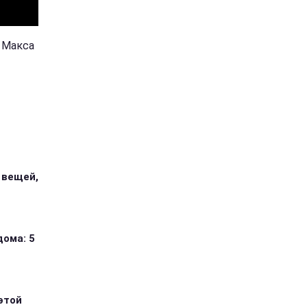
и Макса
 вещей,
дома: 5
этой