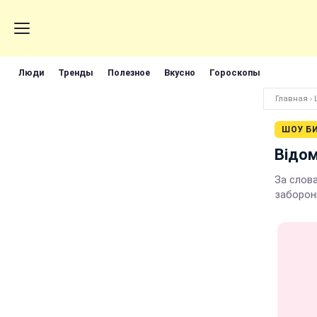
Люди
Тренды
Полезное
Вкусно
Гороскопы
Главная
›
ШОУ Б
Відом
За слова
заборон