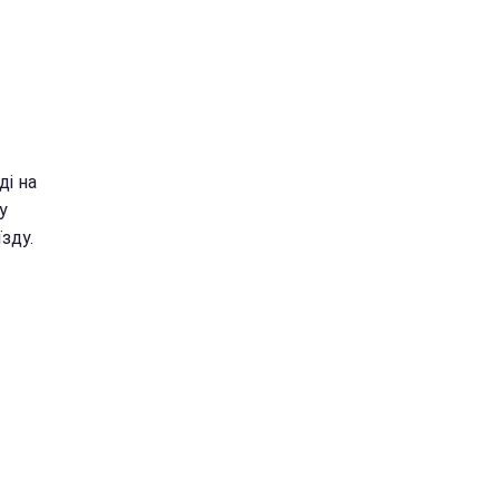
і на
у
зду.