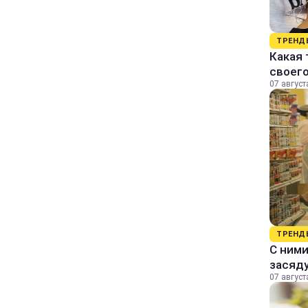
ТРЕНД
Какая 
своег
07 август
ТРЕНД
С ними
засяду
07 август