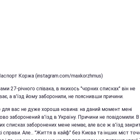
Паспорт Коржа (instagram.com/maxkorzhmus)
ами 27-річного співака, в якихось "чорних списках" він не
ає, а в'їзд йому заборонили, не пояснивши причини.
е для вас не дуже хороша новина: на даний момент мені
во заборонений в'їзд в Україну. Причини не повідомили. В
их списках заборонених мене немає, але все ж в'їзд закри
і справи. Але... "Життя в кайф" без Києва та інших міст точ