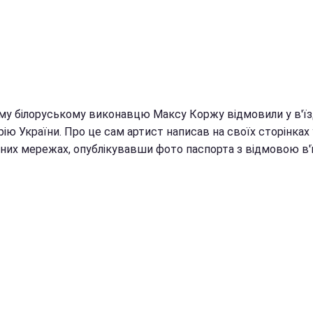
му білоруському виконавцю Максу Коржу відмовили у в'їзд
ію України. Про це сам артист написав на своїх сторінках 
ьних мережах, опублікувавши фото паспорта з відмовою в'ї