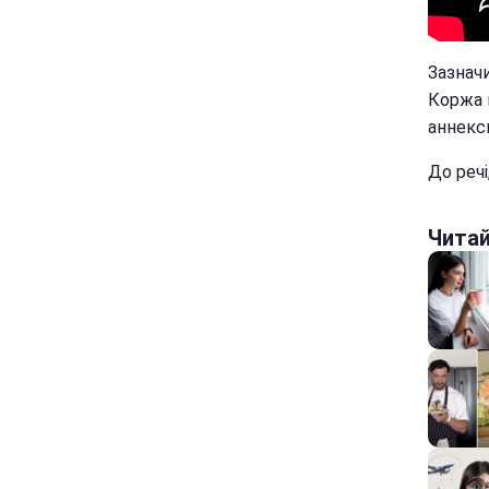
Зазнач
Коржа в
аннекс
До речі
Чита