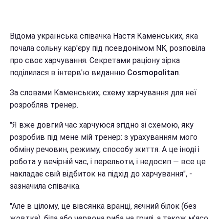
Відома українська співачка Настя Каменських, яка
почала сольну кар'єру під псевдонімом NK, розповіла
про своє харчування. Секретами раціону зірка
поділилася в інтерв'ю виданню
Cosmopolitan
.
За словами Каменських, схему харчування для неї
розробляв тренер.
"Я вже довгий час харчуюся згідно зі схемою, яку
розробив під мене мій тренер: з урахуванням мого
обміну речовин, режиму, способу життя. А це іноді і
робота у вечірній час, і перельоти, і недосип — все це
накладає свій відбиток на підхід до харчування", -
зазначила співачка.
"Але в цілому, це вівсянка вранці, яєчний білок (без
жовтка), біла або червона риба на грилі, а також м'ясо