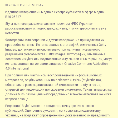
© 2026 LLC «UBT MEDIA»
Идентификатор онлайн-медиа в Реестре субъектов в сфере медиа —
R40-05347
Styler является развлекательным проектом «РБК-Украина»,
рассказывающим о людях, трендах и всё, что интересно читать вне
новостей.
Фотографии, иллюстрации и другие изображения принадлежат их
правообладателям. Использование фотографий, отмеченных Getty
Images, допускается исключительно при наличии письменного
разрешения фотоагентства Getty Images. Фотографии, отмеченные
логотипом «Styler» или подписанные «Styler» или «РБК-Украина», могут
использоваться на условиях лицензии Creative Commons Attribution
4.0 International.
При полном или частичном воспроизведении информационных
материалов, опубликованных на вебсайте «Styler» (styler.rbc.ua),
обязательно размещение активной гиперссылки на styler.rbc.ua,
открытой для индексации поисковыми системами. Такая гиперссылка
должна быть размещена непосредственно в тексте материала не ниже
второго абзаца.
Редакция "Styler" может не разделять точку зрения авторов
публикаций. Оценочные суждения, согласно законодательству
Украины, не подлежат опровержению и доказыванию их правдивости.