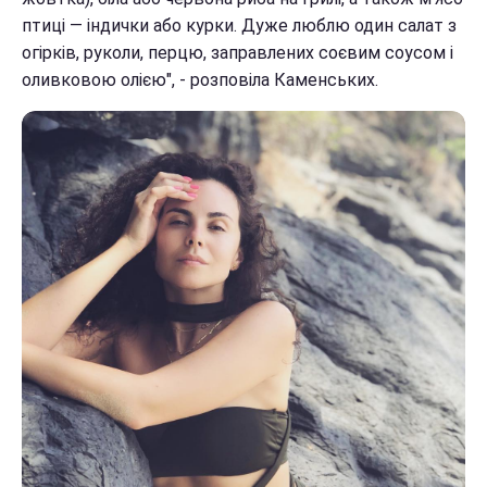
птиці — індички або курки. Дуже люблю один салат з
огірків, руколи, перцю, заправлених соєвим соусом і
оливковою олією", - розповіла Каменських.