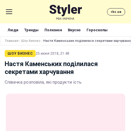
rbc.ua
Люди
Тренды
Полезное
Вкусно
Гороскопы
Главная
›
Шоу бизнес
›
Настя Каменських поділилася секретами харчуванн
ШОУ БИЗНЕС
25 июня 2018, 21:48
Настя Каменських поділилася
секретами харчування
Співачка розповіла, які продукти їсть