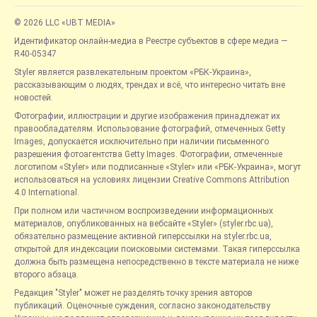
© 2026 LLC «UBT MEDIA»
Идентификатор онлайн-медиа в Реестре субъектов в сфере медиа —
R40-05347
Styler является развлекательным проектом «РБК-Украина»,
рассказывающим о людях, трендах и всё, что интересно читать вне
новостей.
Фотографии, иллюстрации и другие изображения принадлежат их
правообладателям. Использование фотографий, отмеченных Getty
Images, допускается исключительно при наличии письменного
разрешения фотоагентства Getty Images. Фотографии, отмеченные
логотипом «Styler» или подписанные «Styler» или «РБК-Украина», могут
использоваться на условиях лицензии Creative Commons Attribution
4.0 International.
При полном или частичном воспроизведении информационных
материалов, опубликованных на вебсайте «Styler» (styler.rbc.ua),
обязательно размещение активной гиперссылки на styler.rbc.ua,
открытой для индексации поисковыми системами. Такая гиперссылка
должна быть размещена непосредственно в тексте материала не ниже
второго абзаца.
Редакция "Styler" может не разделять точку зрения авторов
публикаций. Оценочные суждения, согласно законодательству