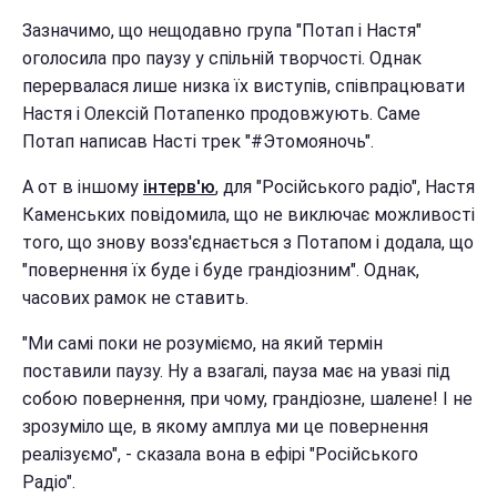
Зазначимо, що нещодавно група "Потап і Настя"
оголосила про паузу у спільній творчості. Однак
перервалася лише низка їх виступів, співпрацювати
Настя і Олексій Потапенко продовжують. Саме
Потап написав Насті трек "#Этомояночь".
А от в іншому
інтерв'ю
, для "Російського радіо", Настя
Каменських повідомила, що не виключає можливості
того, що знову возз'єднається з Потапом і додала, що
"повернення їх буде і буде грандіозним". Однак,
часових рамок не ставить.
"Ми самі поки не розуміємо, на який термін
поставили паузу. Ну а взагалі, пауза має на увазі під
собою повернення, при чому, грандіозне, шалене! І не
зрозуміло ще, в якому амплуа ми це повернення
реалізуємо", - сказала вона в ефірі "Російського
Радіо".