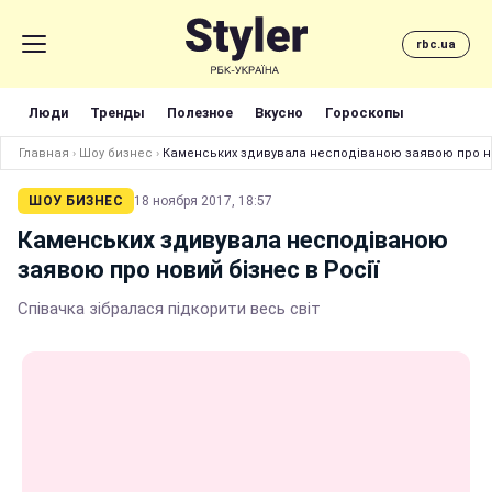
rbc.ua
Люди
Тренды
Полезное
Вкусно
Гороскопы
Главная
›
Шоу бизнес
›
Каменських здивувала несподіваною заявою про но
ШОУ БИЗНЕС
18 ноября 2017, 18:57
Каменських здивувала несподіваною
заявою про новий бізнес в Росії
Співачка зібралася підкорити весь світ