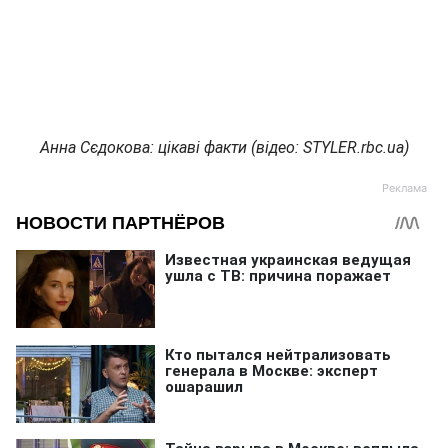
Анна Сєдокова: цікаві факти (відео: STYLER.rbc.ua)