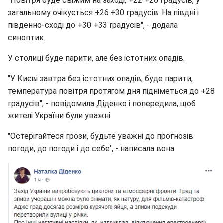
"Повітря буде свіжим на заході, +22 +26 градусів, у
загальному очікується +26 +30 градусів. На півдні і
південно-сході до +30 +33 градусів", - додала
синоптик.
У столиці буде парити, але без істотних опадів.
"У Києві завтра без істотних опадів, буде парити,
температура повітря протягом дня підніметься до +28
градусів", - повідомила Діденко і попередила, щоб
жителі України були уважні.
"Остерігайтеся грози, будьте уважні до прогнозів
погоди, до погоди і до себе", - написала вона.