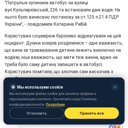
"Патрульні зупинили автобус на вулиці
вул.Кульпарківській, 226 та встановили дані водія. На
нього було винесено постанову за ст.125 п.21.4 ПДР
України", - повідомила Катерина Рибій.
Користувачі соцмереж бурхливо відреагували на цей
інцидент. Думки юзерів розділилися – одні вважають,
що вина за травмування дитини лежить виключно на
водієві, інші вважають, що мати теж винна, адже не
треба було саму дитину залишати в автобусі.
Користувачі помітили, що хлопчик сам вискочив з
автобусу.
🍪
Мы используем cookie
✕
"То не водій винен, а жінка, яка лишила дитину в
Мы используем файлы cookie для анализа трафика и
маршрутці - хлопчик перелякався і вискочив. Винна
персонализации контента. Прочитайте нашу Политику
жінка", - вважає Олеся Горобець.
конфиденциальности.
Подробнее
Отклонить
Принять все