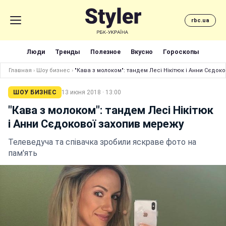
rbc.ua
Люди
Тренды
Полезное
Вкусно
Гороскопы
Главная
›
Шоу бизнес
›
"Кава з молоком": тандем Лесі Нікітюк і Анни Сєдок
ШОУ БИЗНЕС
13 июня 2018 · 13:00
"Кава з молоком": тандем Лесі Нікітюк
і Анни Сєдокової захопив мережу
Телеведуча та співачка зробили яскраве фото на
пам'ять