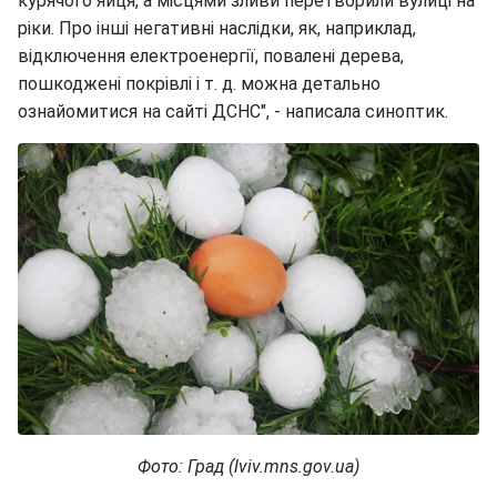
курячого яйця, а місцями зливи перетворили вулиці на
ріки. Про інші негативні наслідки, як, наприклад,
відключення електроенергії, повалені дерева,
пошкоджені покрівлі і т. д. можна детально
ознайомитися на сайті ДСНС", - написала синоптик.
Фото: Град (lviv.mns.gov.ua)