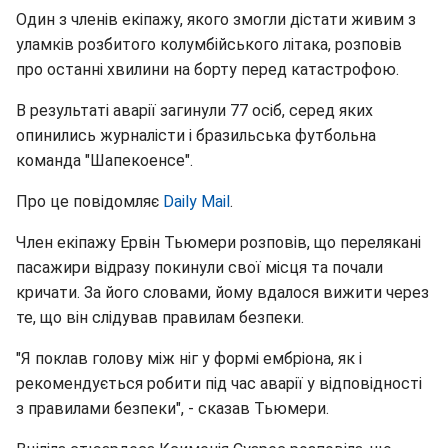
Один з членів екіпажу, якого змогли дістати живим з
уламків розбитого колумбійського літака, розповів
про останні хвилини на борту перед катастрофою.
В результаті аварії загинули 77 осіб, серед яких
опинились журналісти і бразильська футбольна
команда "Шапекоенсе".
Про це повідомляє
Daily Mail
.
Член екіпажу Ервін Тьюмери розповів, що перелякані
пасажири відразу покинули свої місця та почали
кричати. За його словами, йому вдалося вижити через
те, що він слідував правилам безпеки.
"Я поклав голову між ніг у формі ембріона, як і
рекомендується робити під час аварії у відповідності
з правилами безпеки", - сказав Тьюмери.