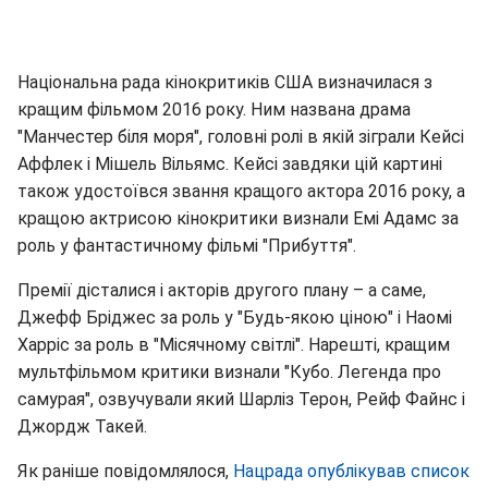
Національна рада кінокритиків США визначилася з
кращим фільмом 2016 року. Ним названа драма
"Манчестер біля моря", головні ролі в якій зіграли Кейсі
Аффлек і Мішель Вільямс. Кейсі завдяки цій картині
також удостоївся звання кращого актора 2016 року, а
кращою актрисою кінокритики визнали Емі Адамс за
роль у фантастичному фільмі "Прибуття".
Премії дісталися і акторів другого плану – а саме,
Джефф Бріджес за роль у "Будь-якою ціною" і Наомі
Харріс за роль в "Місячному світлі". Нарешті, кращим
мультфільмом критики визнали "Кубо. Легенда про
самурая", озвучували який Шарліз Терон, Рейф Файнс і
Джордж Такей.
Як раніше повідомлялося,
Нацрада опублікував список