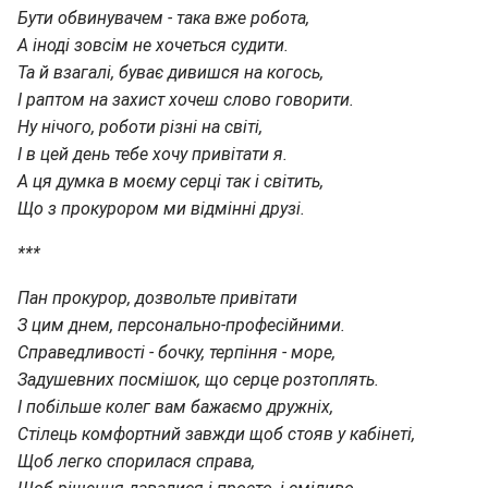
Бути обвинувачем - така вже робота,
А іноді зовсім не хочеться судити.
Та й взагалі, буває дивишся на когось,
І раптом на захист хочеш слово говорити.
Ну нічого, роботи різні на світі,
І в цей день тебе хочу привітати я.
А ця думка в моєму серці так і світить,
Що з прокурором ми відмінні друзі.
***
Пан прокурор, дозвольте привітати
З цим днем, персонально-професійними.
Справедливості - бочку, терпіння - море,
Задушевних посмішок, що серце розтоплять.
І побільше колег вам бажаємо дружніх,
Стілець комфортний завжди щоб ​​стояв у кабінеті,
Щоб легко спорилася справа,