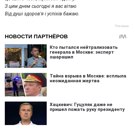
З цим днем сьогодні я вас вітаю
Від душі здоров'я і успіхів бажаю.