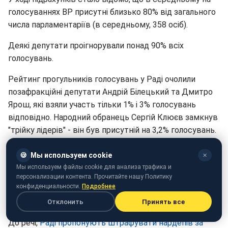
голосуваннях ВР присутні близько 80% від загального
числа парламентаріїв (в середньому, 358 осіб).
Деякі депутати проігнорували понад 90% всіх
голосувань.
Рейтинг прогульників голосувань у Раді очолили
позафракційні депутати Андрій Білецький та Дмитро
Ярош, які взяли участь тільки 1% і 3% голосувань
відповідно. Народний обранець Сергій Клюєв замкнув
"трійку лідерів" - він був присутній на 3,2% голосувань.
На порталі громадянської мережі "Опора" відзначили,
🍪
Мы используем cookie
✕
що в розрізі фракцій найбільш дисциплінованими є
Мы используем файлы cookie для анализа трафика и
«Народний фронт» (показник відвідуваності
персонализации контента. Прочитайте нашу Политику
конфиденциальности.
Подробнее
пленарних засідань 88%), «Блок Петра Порошенко»
(86%) та Об'єднання «Самопоміч» (83%).
Отклонить
Принять все
До речі,
Раді пропонують штрафувати нардепів за