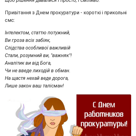
Щоб рішення давалися і просто, і сміливо.
Привітання з Днем прокуратури - короткі і прикольні
смс:
Інтелектом, статтю потужний,
Ви гроза всіх забіяк,
Слідства особливої важливій
Стали, розумний ви, "важняк"!
Аналітик ви від Бога,
Чи не введе лиходій в обман.
На щастя нехай веде дорога,
Лише закон ваш талісман!