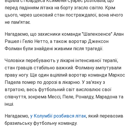
Вціліла стюардеса Ксименія Суарес розповіла, що
перед падінням літака на борту згасло світло. Крім
цього, через шоковий стан постраждалої, вона нічого
не пам'ятає.
Нагадаємо, що захисники команди "Шапекоенсе" Алан
Рашел і Геліо Нетто, а також воротар Джексон
Фолман були знайдені живими після трагедії.
Чоловіки перебувають у лікарні інтенсивної терапії,
стан гравців стабільно важкий. Фолману ампутували
праву ногу. Ще один вцілілий воротар команди Маркос
Падела помер по дорозі в лікарню. У зв'язку з
втратою, весь футбольний світ висловлює свої
співчуття, зокрема Мессі, Пеле, Роналду, Марадона та
інші.
Нагадаємо,
у Колумбії розбився літак
, який перевозив
бразильську футбольну команду.