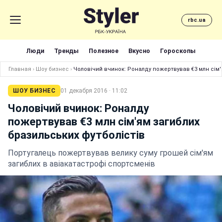
rbc.ua
Люди
Тренды
Полезное
Вкусно
Гороскопы
Главная
›
Шоу бизнес
›
Чоловічий вчинок: Роналду пожертвував €3 млн сім'
ШОУ БИЗНЕС
01 декабря 2016 · 11:02
Чоловічий вчинок: Роналду
пожертвував €3 млн сім'ям загиблих
бразильських футболістів
Португалець пожертвував велику суму грошей сім'ям
загиблих в авіакатастрофі спортсменів