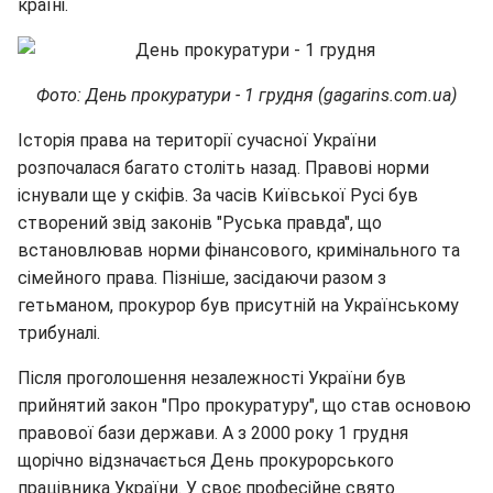
країні.
Фото: День прокуратури - 1 грудня (gagarins.com.ua)
Історія права на території сучасної України
розпочалася багато століть назад. Правові норми
існували ще у скіфів. За часів Київської Русі був
створений звід законів "Руська правда", що
встановлював норми фінансового, кримінального та
сімейного права. Пізніше, засідаючи разом з
гетьманом, прокурор був присутній на Українському
трибуналі.
Після проголошення незалежності України був
прийнятий закон "Про прокуратуру", що став основою
правової бази держави. А з 2000 року 1 грудня
щорічно відзначається День прокурорського
працівника України. У своє професійне свято