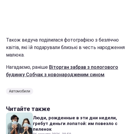
Також ведуча поділилася фотографією з безліччю
квітів, які їй подарували близькі в честь народження
малюка.
Нагадаємо, раніше
Віторган забрав з пологового
будинку Собчак з новонародженим сином
.
Автомобили
Читайте также
Люди, рожденные в эти дни недели,
гребут деньги лопатой: им повезло с
пеленок