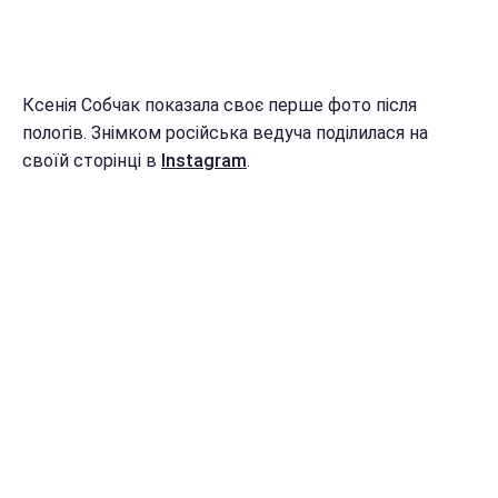
Ксенія Собчак показала своє перше фото після
пологів. Знімком російська ведуча поділилася на
своїй сторінці в
Instagram
.