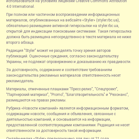
использоваться на условиях лицензии Creative Commons Attribution
4.0 International.
При полном или частичном воспроизведении информационных
материалов, опубликованных на вебсайте «Styler» (styler.rbc.ua),
обязательно размещение активной гиперссылки на styler.rbc.ua,
открытой для индексации поисковыми системами. Такая гиперссылка
должна быть размещена непосредственно в тексте материала не ниже
второго абзаца.
Редакция "Styler" может не разделять точку зрения авторов
публикаций. Оценочные суждения, согласно законодательству
Украины, не подлежат опровержению и доказыванию их правдивости.
За достоверность, содержание и соответствие требованиям
законодательства рекламных материалов ответственность несет
рекламодатель.
Материалы, отмеченные плашками "Пресс-релиз", "Спецпроект",
"Партнерский материал", "Promo", "Благотворительность" и "Резонанс",
размещаются на правах рекламы.
Рубрика «Новости компаний» является информационным форматом,
содержащим новости, сообщения и объявления, связанные с
деятельностью компаний, и основывается на информации,
предоставленной соответствующими компаниями. Редакция не несет
ответственности за достоверность такой информации.
Онлайн-медиа «Styler» предназначено для лиц от 21 года.