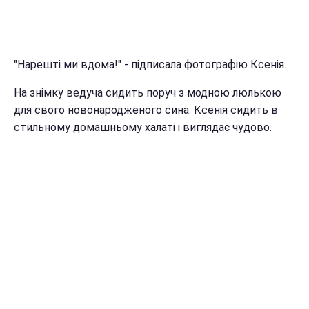
"Нарешті ми вдома!" - підписала фотографію Ксенія.
На знімку ведуча сидить поруч з модною люлькою
для свого новонародженого сина. Ксенія сидить в
стильному домашньому халаті і виглядає чудово.