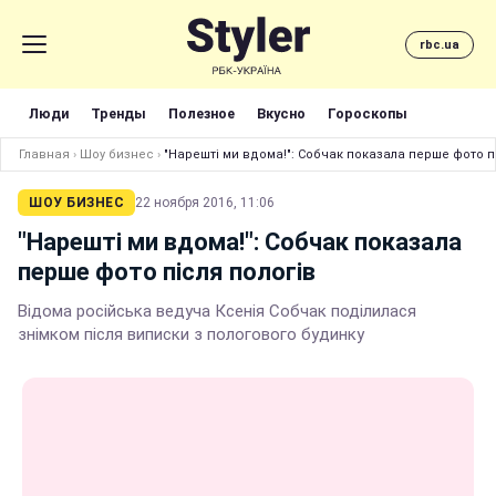
rbc.ua
Люди
Тренды
Полезное
Вкусно
Гороскопы
Главная
›
Шоу бизнес
›
"Нарешті ми вдома!": Собчак показала перше фото п
ШОУ БИЗНЕС
22 ноября 2016, 11:06
"Нарешті ми вдома!": Собчак показала
перше фото після пологів
Відома російська ведуча Ксенія Собчак поділилася
знімком після виписки з пологового будинку