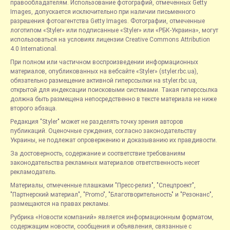
правообладателям. Использование фотографий, отмеченных Getty
Images, допускается исключительно при наличии письменного
разрешения фотоагентства Getty Images. Фотографии, отмеченные
логотипом «Styler» или подписанные «Styler» или «РБК-Украина», могут
использоваться на условиях лицензии Creative Commons Attribution
4.0 International.
При полном или частичном воспроизведении информационных
материалов, опубликованных на вебсайте «Styler» (styler.rbc.ua),
обязательно размещение активной гиперссылки на styler.rbc.ua,
открытой для индексации поисковыми системами. Такая гиперссылка
должна быть размещена непосредственно в тексте материала не ниже
второго абзаца.
Редакция "Styler" может не разделять точку зрения авторов
публикаций. Оценочные суждения, согласно законодательству
Украины, не подлежат опровержению и доказыванию их правдивости.
За достоверность, содержание и соответствие требованиям
законодательства рекламных материалов ответственность несет
рекламодатель.
Материалы, отмеченные плашками "Пресс-релиз", "Спецпроект",
"Партнерский материал", "Promo", "Благотворительность" и "Резонанс",
размещаются на правах рекламы.
Рубрика «Новости компаний» является информационным форматом,
содержащим новости, сообщения и объявления, связанные с