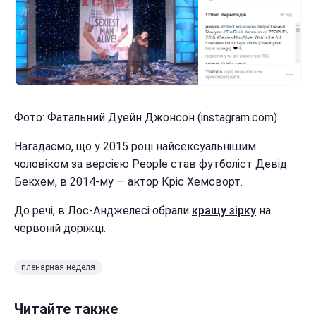
Фото: Фатальний Дуейн Джонсон (instagram.com)
Нагадаємо, що у 2015 році найсексуальнішим
чоловіком за версією People став футболіст Девід
Бекхем, в 2014-му — актор Кріс Хемсворт.
До речі, в Лос-Анджелесі обрали
кращу зірку
на
червоній доріжці.
пленарная неделя
Читайте также