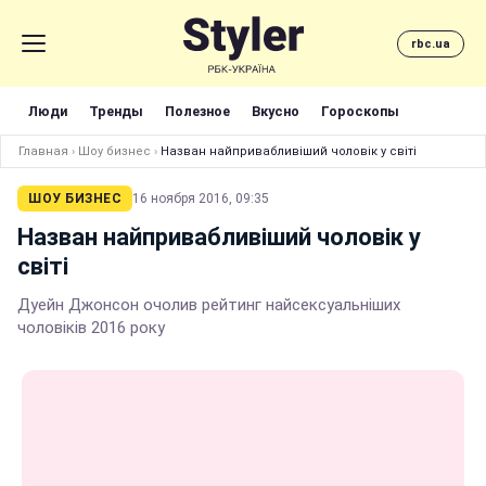
rbc.ua
Люди
Тренды
Полезное
Вкусно
Гороскопы
Главная
›
Шоу бизнес
›
Назван найпривабливіший чоловік у світі
ШОУ БИЗНЕС
16 ноября 2016, 09:35
Назван найпривабливіший чоловік у
світі
Дуейн Джонсон очолив рейтинг найсексуальніших
чоловіків 2016 року