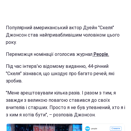
Популярний американський актор Дуейн "Скеля"
Джонсон став найпривабливішим чоловіком цього
року.
Переможця номінації оголосив журнал
People.
Під час інтерв'ю відомому виданню, 44-річний
"Скеля" зізнався, що шкодує про багато речей, які
зробив.
"Мене арештовували кілька разів. І разом з тим, я
завжди з великою повагою ставився до своїх
вчителів і старших. Просто я не був упевнений, хто я і
з ким я хотів бути", – розповів Джонсон.