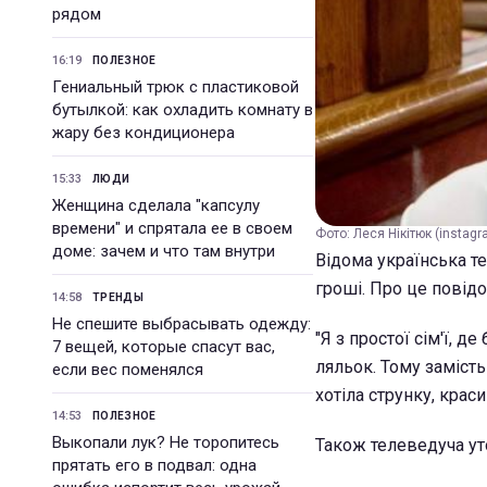
рядом
16:19
ПОЛЕЗНОЕ
Гениальный трюк с пластиковой
бутылкой: как охладить комнату в
жару без кондиционера
15:33
ЛЮДИ
Женщина сделала "капсулу
времени" и спрятала ее в своем
Фото: Леся Нікітюк (instagr
доме: зачем и что там внутри
Відома українська т
гроші. Про це повідо
14:58
ТРЕНДЫ
Не спешите выбрасывать одежду:
"Я з простої сім'ї, д
7 вещей, которые спасут вас,
ляльок. Тому замість
если вес поменялся
хотіла струнку, краси
14:53
ПОЛЕЗНОЕ
Выкопали лук? Не торопитесь
Також телеведуча ут
прятать его в подвал: одна