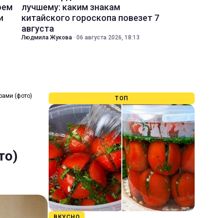
оем
лучшему: каким знакам
и
китайского гороскопа повезет 7
августа
Людмила Жукова
·
06 августа 2026, 18:13
рами (фото)
ТОП
то)
ВКУСНО