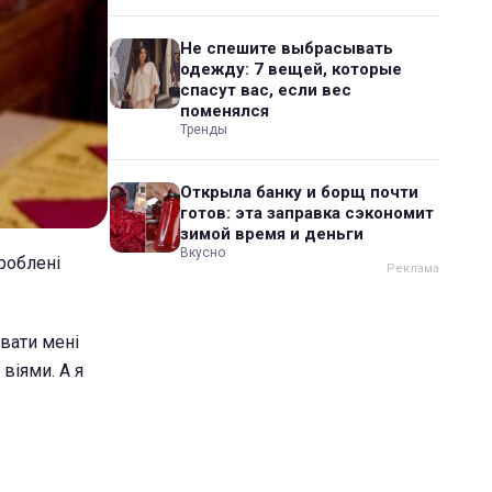
Не спешите выбрасывать
одежду: 7 вещей, которые
спасут вас, если вес
поменялся
Тренды
Открыла банку и борщ почти
готов: эта заправка сэкономит
зимой время и деньги
Вкусно
роблені
увати мені
віями. А я