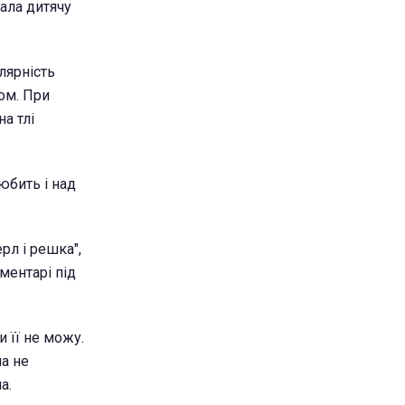
нала дитячу
лярність
ом. При
а тлі
юбить і над
рл і решка",
ментарі під
и її не можу.
ла не
а.