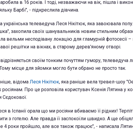
заробила в 16 років. І тоді, незважаючи на вік, пішла і вико
яльку Барбі", - підкреслила дівчина.
а українська телеведуча Леся Нікітюк, яка завоювала попу
ешка", захопила своїх шанувальників новим стильним образ
а вельми несподівану локацію для гламурній фотосесії – н
жавої решітки на вікнах, в старому дерев'яному отворі.
відрізняється своїм тонким почуттям гумору, телеведуча л
Тому місце для зйомки могло бути обрано не просто так.
аніше, відома
Леся Нікітюк
, яка раніше вела тревел-шоу "Ое
 росіянам. Про це розповіла користувач Ксенія Лятина у ко
и Сєдокової.
Леся в Іспанії орала що ми росіяни вбиваємо її рідних! Терпіт
ити з готелю. Але правда її заспокоїли швидко. А ще обіця
е 4 роки пройшло, але все також працює", - написала Лятин