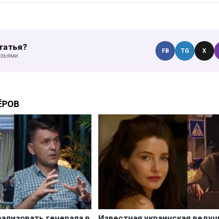
татья?
FB
TG
X
узьями