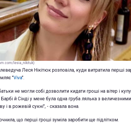
am.com/lesia_nikituk)
елеведуча Леся Нікітюк розповіла, куди витратила перші за
мляє "
Viva
".
е батьки не могли собі дозволити кидати гроші на вітер і куп
 Барбі й Сінді у мене була одна груба лялька з величезними 
ву і в рожевій сукні", - сказала вона.
очнила, що перші гроші зуміла заробити ще підлітком.