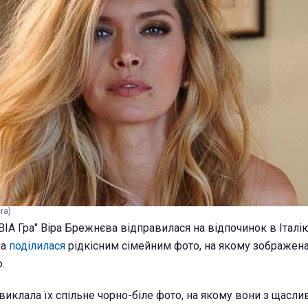
ra)
ВІА Гра" Віра Брежнєва відправилася на відпочинок в Італі
на
поділилася
рідкісним сімейним фото, на якому зображена
.
 виклала їх спільне чорно-біле фото, на якому вони з щасл