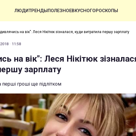
ЛЮДИ
ТРЕНДЫ
ПОЛЕЗНОЕ
ВКУСНО
ГОРОСКОПЫ
 дивлячись на вік": Леся Нікітюк зізналася, куди витратила першу зарплату
2018 · 11:58
сь на вік": Леся Нікітюк зізналас
першу зарплату
 перші гроші ще підлітком