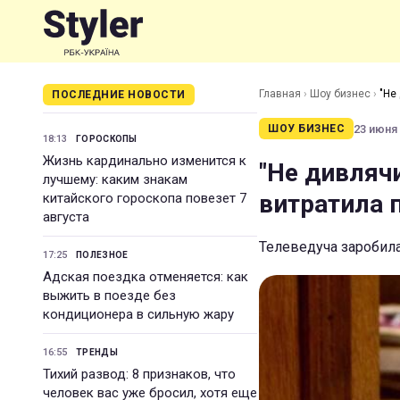
Главная
›
Шоу бизнес
›
"Не
ПОСЛЕДНИЕ НОВОСТИ
23 июня 
ШОУ БИЗНЕС
18:13
ГОРОСКОПЫ
Жизнь кардинально изменится к
"Не дивлячи
лучшему: каким знакам
витратила 
китайского гороскопа повезет 7
августа
Телеведуча заробила
17:25
ПОЛЕЗНОЕ
Адская поездка отменяется: как
выжить в поезде без
кондиционера в сильную жару
16:55
ТРЕНДЫ
Тихий развод: 8 признаков, что
человек вас уже бросил, хотя еще