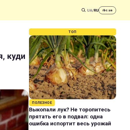
UA
/
RU
rbc.ua
ТОП
я, куди
ПОЛЕЗНОЕ
Выкопали лук? Не торопитесь
прятать его в подвал: одна
ошибка испортит весь урожай