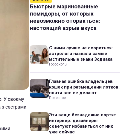
Быстрые маринованные
помидоры, от которых
невозможно оторваться:
настоящий взрыв вкуса
С ними лучше не ссориться:
астрологи назвали самые
мстительные знаки Зодиака
Гороскопы
Главная ошибка владельцев
кошек при размещении лотков:
почти все ее делают
Полезное
ю. У своєму
 з сестрами
Эти вещи безнадежно портят
интерьер: дизайнеры
советуют избавиться от них
ивими
уже сейчас