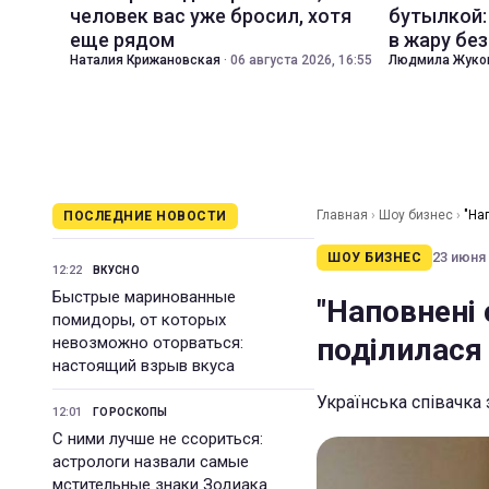
человек вас уже бросил, хотя
бутылкой:
еще рядом
в жару бе
Наталия Крижановская
·
06 августа 2026, 16:55
Людмила Жуко
Главная
›
Шоу бизнес
›
"На
ПОСЛЕДНИЕ НОВОСТИ
23 июня 
ШОУ БИЗНЕС
12:22
ВКУСНО
Быстрые маринованные
"Наповнені
помидоры, от которых
поділилася 
невозможно оторваться:
настоящий взрыв вкуса
Українська співачка
12:01
ГОРОСКОПЫ
С ними лучше не ссориться:
астрологи назвали самые
мстительные знаки Зодиака