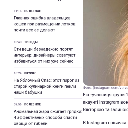
11:16
ПОЛЕЗНОЕ
Главная ошибка владельцев
кошек при размещении лотков:
почти все ее делают
10:40
ТРЕНДЫ
Эти вещи безнадежно портят
интерьер: дизайнеры советуют
избавиться от них уже сейчас
10:24
ВКУСНО
На Яблочный Спас: этот пирог из
старой кулинарной книги пекли
Фото: (instagram.com/verve
наши бабушки
Екс-учасниця групи "
акаунті Instagram во
09:56
ПОЛЕЗНОЕ
Вікторією та Галиною
Аномальная жара сжигает грядки:
4 эффективных способа спасти
В Instagram співачка
овощи от гибели