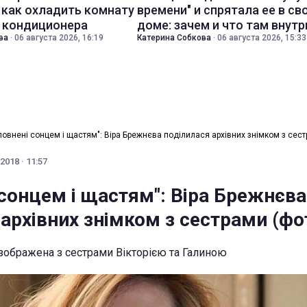
 как охладить комнату
времени" и спрятала ее в св
з кондиционера
доме: зачем и что там внутр
ва
·
06 августа 2026, 16:19
Катерина Собкова
·
06 августа 2026, 15:33
повнені сонцем і щастям": Віра Брежнєва поділилася архівних знімком з сест
2018 · 11:57
 сонцем і щастям": Віра Брежнєва
архівних знімком з сестрами (фо
 зображена з сестрами Вікторією та Галиною