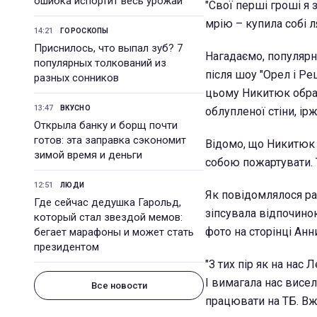
ошибка испортит весь урожай
"Свої перші гроші я 
мрію – купила собі л
14:21
ГОРОСКОПЫ
Приснилось, что выпал зуб? 7
Нагадаємо, популярн
популярных толкований из
після шоу "Орел і Р
разных сонников
цьому Никитюк обрал
13:47
ВКУСНО
облупленої стіни, ір
Открыла банку и борщ почти
готов: эта заправка сэкономит
Відомо, що Никитюк 
зимой время и деньги
собою пожартувати. 
12:51
ЛЮДИ
Як повідомлялося р
Где сейчас дедушка Гарольд,
зіпсувала відпочинок
который стал звездой мемов:
фото на сторінці Анн
бегает марафоны и может стать
президентом
"З тих пір як на нас 
І вимагала нас висел
Все новости
працювати на ТБ. Вж